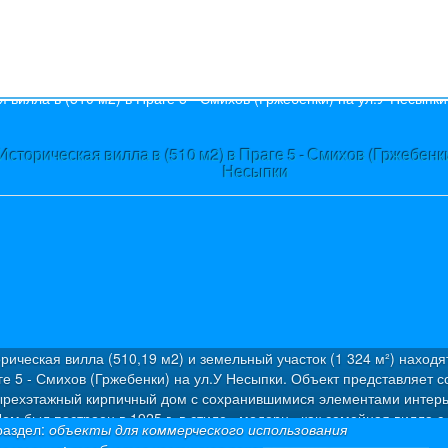
s
Историческая вилла в (510 м2) в Праге 5 - Смихов (Гржебенки
Несыпки
рическая вилла (510,19 м2) и земельный участок (1 324 м²) находя
ге 5 - Смихов (Гржебенки) на ул.У Несыпки. Объект представляет с
ырехэтажный кирпичный дом с сохранившимися элементами интерь
ом был построен в 1925 г. в стиле «модерн» как семейная вилла с
раздел:
объекты для коммерческого использования
артирами. Была проведена капитальная дорогостоящая реконструкц