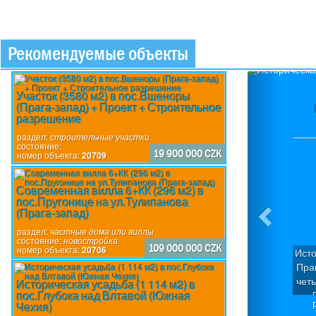
Рекомендуемые объекты
Previou
Участок (3580 м2) в пос.Вшеноры
(Прага-запад) + Проект + Строительное
разрешение
раздел:
строительные участки
состояние:
19 900 000 CZK
номер объекта:
20709
Современная вилла 6+КК (296 м2) в
пос.Пругонице на ул.Тулипанова
(Прага-запад)
раздел:
частные дома или виллы
состояние:
новостройка
109 000 000 CZK
номер объекта:
20706
Исто
Пра
чет
Историческая усадьба (1 114 м2) в
пос.Глубока над Влтавой (Южная
Д
Чехия)
кв