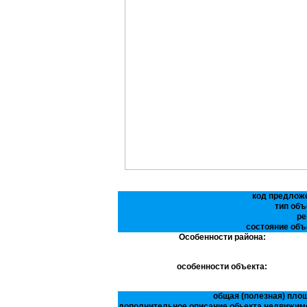
код предлож
тип объ
ре
состояние объ
Особенности района:
особенности объекта:
общая (полезная) пло
дополнительное описание обьекта недвижим