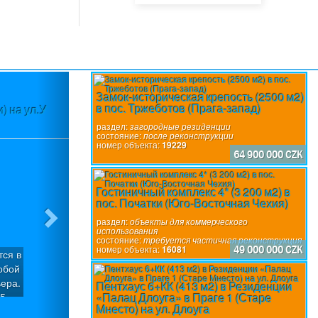
Next
Замок-историческая крепость (2500 м2)
в пос. Тржеботов (Прага-запад)
) на ул.У
Участок (3580 м2) в пос.Вшеноры (П
разр
раздел:
загородные резиденции
состояние:
после реконструкции
номер объекта:
19229
64 900 000 CZK
Гостиничный комплекс 4* (3 200 м2) в
пос. Початки (Юго-Восточная Чехия)
раздел:
объекты для коммерческого
использования
состояние:
требуется частичная реконструкция
номер объекта:
16081
49 000 000 CZK
тся в
Участок с уклоном (3580 м2), который м
обой
участка под застройку с общей подъе
ера.
пос.Вшеноры (Прага-запад). Имеется го
Пентхаус 6+КК (413 м2) в Резиденции
«Палац Длоуга» в Праге 1 (Старе
 5
вилл «Панорама Вшеноры» с Разрешение
раздел:
строительные участки
Мнесто) на ул. Длоуга
ия.
домов: Вилла «Х» (6/7+1): Площадь участ