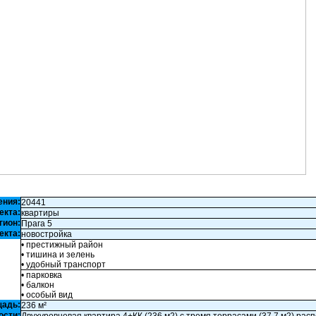
ения:
20441
екта:
квартиры
гион:
Прага 5
екта:
новостройка
• престижный район
• тишина и зелень
• удобный транспорт
• парковка
• балкон
• особый вид
щадь:
236 м²
ости: