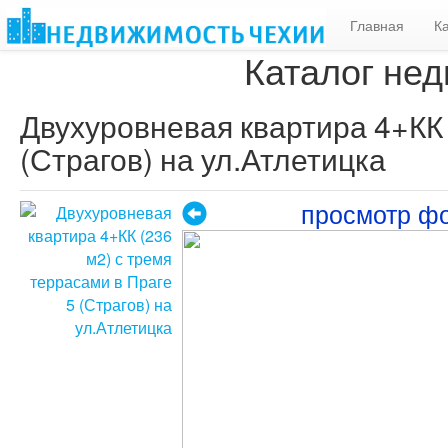
Главная
К
Каталог нед
Двухуровневая квартира 4+КК 
(Страгов) на ул.Атлетицка
просмотр ф