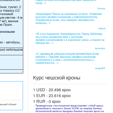
положена в ЖК
Павел всегда досконально изучает запросы и
потр...»
ная, туалет, 2
Алена
а террасу (12
 техникой
«Благодарю Павла за оказанные услуги. Отмечаю
высокий профессионализм и компетентность.
ым светом - 6 м.
Рекомендую всем, кто намерен приобрести
7 м2), ванная
недвижи...»
ма Праги.
Valerii
юминиевыми
«Я хочу выразить благодарность Павлу Мейтову
за услуги оказанные мне с высоким
профессионализмом и в короткие сроки, а также за
е – автобусы,
данные мн...»
irena-leo
ельно небольшом
«С огромным удовольствием рекомендую всем
работу с Павлом! Высокий профессионализм
сочетается в нем с интеллигентностью и
порядочность...»
sergei65
Курс чешской кроны
1 USD -
20.496 крон
1 EUR -
23.616 крон
1 RUR -
0 крон
данный объект
Приведенные соотношения представляют собой курсы
крупнейшего чешского банка ЧСОБ на покупку банком
безналичной валюты продажу банком чешских крон) на