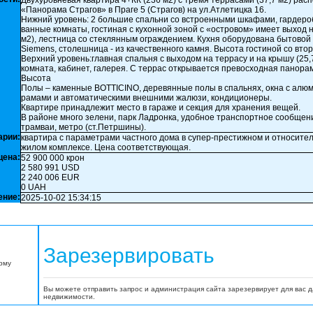
Двухуровневая квартира 4+КК (236 м2) с тремя террасами (37,7 м2) рас
«Панорама Страгов» в Праге 5 (Страгов) на ул.Атлетицка 16.
Нижний уровень: 2 большие спальни со встроенными шкафами, гардероб
ванные комнаты, гостиная с кухонной зоной с «островом» имеет выход н
м2), лестница со стеклянным ограждением. Кухня оборудована бытовой
Siemens, столешница - из качественного камня. Высота гостиной со втор
Верхний уровень:главная спальня с выходом на террасу и на крышу (25,
комната, кабинет, галерея. С террас открывается превосходная панора
Высота
Полы – каменные BOTTICINO, деревянные полы в спальнях, окна с ал
рамами и автоматическими внешними жалюзи, кондиционеры.
Квартире принадлежит место в гараже и секция для хранения вещей.
В районе много зелени, парк Ладронка, удобное транспортное сообщени
трамваи, метро (ст.Петршины).
арии:
квартира с параметрами частного дома в супер-престижном и относит
жилом комплексе. Цена соответствующая.
цена:
52 900 000 крон
2 580 991 USD
2 240 006 EUR
0 UAH
ение:
2025-10-02 15:34:15
Зарезервировать
орму
Вы можете отправить запрос и администрация сайта зарезервирует для вас 
недвижимости.