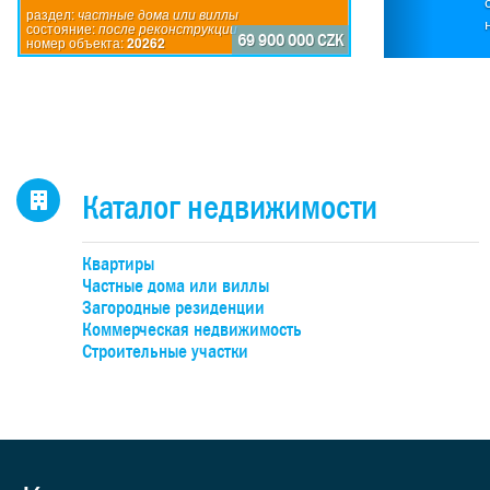
П
раздел:
частные дома или виллы
состояние:
после реконструкции
по
69 900 000 CZK
номер объекта:
20262
исп
пр
дом
каж
4-
н
Каталог недвижимости
оби
бо
Квартиры
об
Частные дома или виллы
уча
Загородные резиденции
Коммерческая недвижимость
Строительные участки
де
под
к
учас