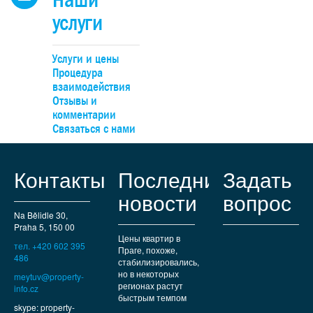
услуги
Услуги и цены
Процедура
взаимодействия
Отзывы и
комментарии
Связаться с нами
Контакты
Последние
Задать
новости
вопрос
Na Bělidle 30,
Praha 5, 150 00
Цены квартир в
тел. +420 602 395
Праге, похоже,
486
стабилизировались,
но в некоторых
meytuv@property-
регионах растут
info.cz
быстрым темпом
skype: property-