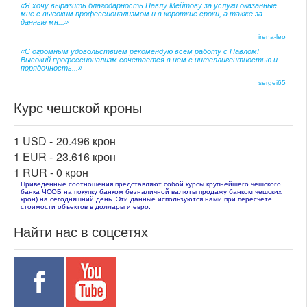
«Я хочу выразить благодарность Павлу Мейтову за услуги оказанные
мне с высоким профессионализмом и в короткие сроки, а также за
данные мн...»
irena-leo
«С огромным удовольствием рекомендую всем работу с Павлом!
Высокий профессионализм сочетается в нем с интеллигентностью и
порядочность...»
sergei65
Курс чешской кроны
1 USD -
20.496 крон
1 EUR -
23.616 крон
1 RUR -
0 крон
Приведенные соотношения представляют собой курсы крупнейшего чешского
банка ЧСОБ на покупку банком безналичной валюты продажу банком чешских
крон) на сегодняшний день. Эти данные используются нами при пересчете
стоимости объектов в доллары и евро.
Найти нас в соцсетях