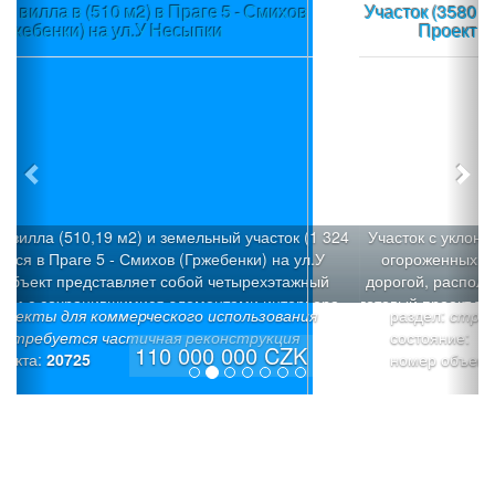
Участок (3580 м2) в пос.Вшеноры (Прага-запад) +
Проект + Строительное разрешение
Участок с уклоном (3580 м2), который можно разделить н
огороженных участка под застройку с общей подъездно
дорогой, расположен в пос.Вшеноры (Прага-запад). Имее
готовый проект трех современных вилл «Панорама Вшен
раздел:
строительные участки
с Разрешением на строительство 3 семейных домов: Ви
состояние:
«Х» (6/7+1): Площадь участка - 1026 м², полезная площад
19 900 000 CZK
номер объекта:
20709
242,1 м², площадь застройки: -187,3 м² (коэффициент
застройки 18,2%). Просторный дом со встроенным гараж
светлое общее пространство на верхнем этаже, тихая зон
нижнем этаже. Вилла «Y» (6+1): Площадь участка - 803 м
полезная площадь - 225,5 м² , площадь застройки - 165,3
(коэффициент застройки 20,6%). Тихая зона на нижнем э