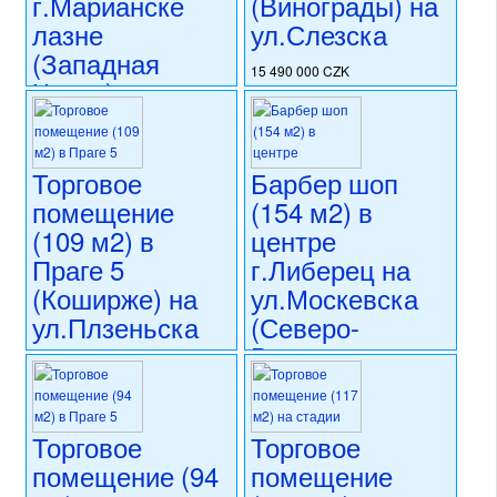
г.Марианске
(Винограды) на
лазне
ул.Слезска
(Западная
15 490 000 CZK
Чехия) на
регион:Прага 2
ул.Главни
раздел: объекты для
коммерческого использования
Тржида
состояние: стандарт
Торговое
Барбер шоп
номер объекта:
20689
16 900 000 CZK
помещение
(154 м2) в
регион:Западная Чехия
раздел: объекты для
(109 м2) в
центре
коммерческого использования
Праге 5
г.Либерец на
состояние: стандарт
(Коширже) на
ул.Москевска
номер объекта:
20723
ул.Плзеньска
(Северо-
Восточная
11 900 000 CZK
Чехия)
регион:Прага 5
раздел: объекты для
16 000 000 CZK
коммерческого использования
Торговое
Торговое
регион:Северо-Восточная
состояние: после
Чехия
помещение (94
помещение
реконструкции
раздел: объекты для
номер объекта:
20286