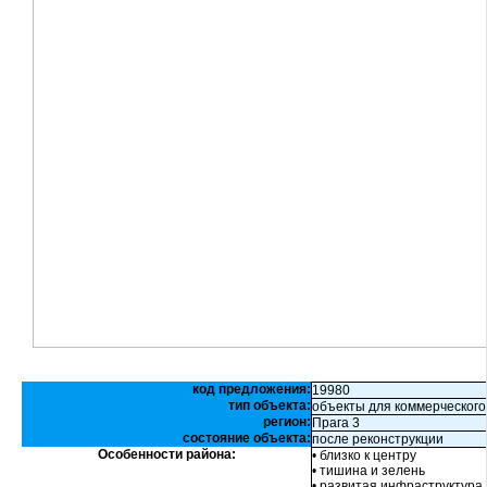
код предложения:
19980
тип объекта:
объекты для коммерческого
регион:
Прага 3
состояние объекта:
после реконструкции
Особенности района:
• близко к центру
• тишина и зелень
• развитая инфраструктура