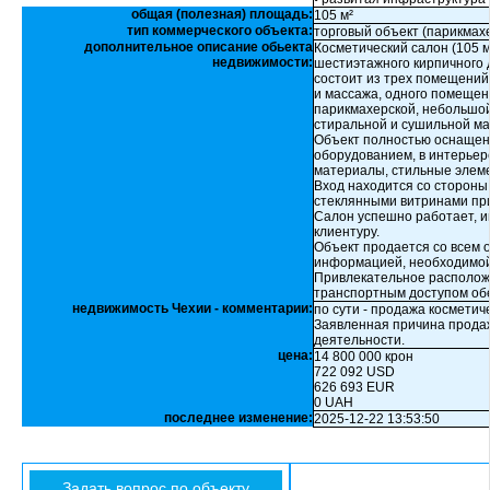
общая (полезная) площадь:
105 м²
тип коммерческого объекта:
торговый объект (парикмах
дополнительное описание обьекта
Косметический салон (105 м
недвижимости:
шестиэтажного кирпичного д
состоит из трех помещений
и массажа, одного помещен
парикмахерской, небольшой
стиральной и сушильной м
Объект полностью оснащен
оборудованием, в интерье
материалы, стильные элемен
Вход находится со стороны
стеклянными витринами пр
Салон успешно работает, 
клиентуру.
Объект продается со всем 
информацией, необходимой
Привлекательное располож
транспортным доступом обе
недвижимость Чехии - комментарии:
по сути - продажа косметич
Заявленная причина продаж
деятельности.
цена:
14 800 000 крон
722 092 USD
626 693 EUR
0 UAH
последнее изменение:
2025-12-22 13:53:50