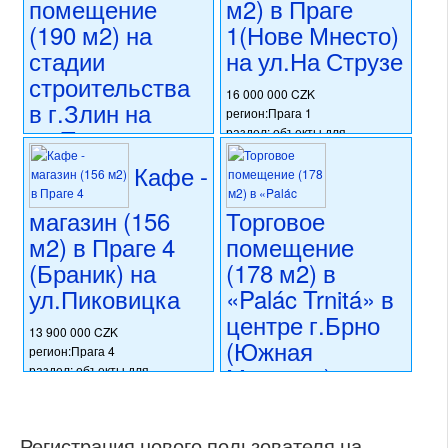
помещение
м2) в Праге
состояние: после
коммерческого использования
(190 м2) на
1(Нове Мнесто)
реконструкции
состояние: после
номер объекта:
20526
стадии
на ул.На Струзе
реконструкции
номер объекта:
20523
строительства
16 000 000 CZK
в г.Злин на
регион:Прага 1
ул.Тржида
раздел: объекты для
коммерческого использования
Томаше Бати
Кафе -
состояние: после
(Южная
реконструкции
Моравия)
номер объекта:
20422
магазин (156
Торговое
м2) в Праге 4
помещение
13 114 000 CZK
(Браник) на
(178 м2) в
регион:Южная Моравия
раздел: объекты для
ул.Пиковицка
«Palác Trnitá» в
коммерческого использования
центре г.Брно
состояние: новостройка
13 900 000 CZK
(Южная
номер объекта:
20433
регион:Прага 4
Моравия)
раздел: объекты для
коммерческого использования
состояние: после
16 056 000 CZK
реконструкции
регион:Южная Моравия
Регистрация нового пользователя на
номер объекта:
20405
раздел: объекты для