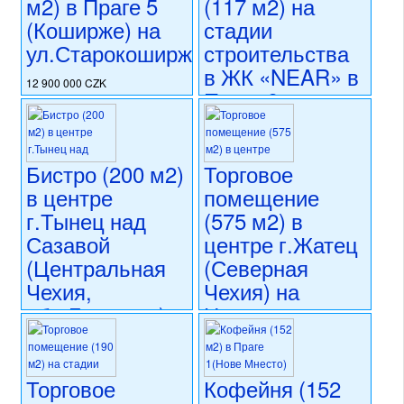
м2) в Праге 5
(117 м2) на
коммерческого использования
(Коширже) на
стадии
состояние: стандарт
номер объекта:
20586
ул.Старокоширжска
строительства
в ЖК «NEAR» в
12 900 000 CZK
Праге 8
регион:Прага 5
(Либень) на
раздел: объекты для
коммерческого использования
ул.На Копечку
состояние: новостройка
Бистро (200 м2)
Торговое
номер объекта:
20556
11 980 000 CZK
в центре
помещение
регион:Прага 8
раздел: объекты для
г.Тынец над
(575 м2) в
коммерческого использования
Сазавой
центре г.Жатец
состояние: новостройка
(Центральная
(Северная
номер объекта:
20541
Чехия,
Чехия) на
обл.Бенешов)
Намнести
Свободы
13 450 000 CZK
регион:Центральная Чехия
14 000 000 CZK
раздел: объекты для
Торговое
Кофейня (152
регион:Северная Чехия
коммерческого использования
раздел: объекты для