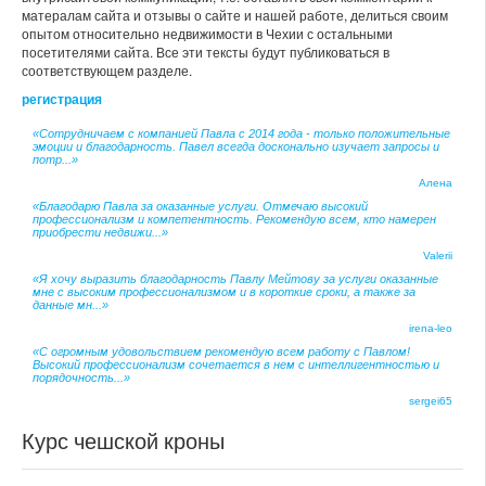
матералам сайта и отзывы о сайте и нашей работе, делиться своим
опытом относительно недвижимости в Чехии с остальными
посетителями сайта. Все эти тексты будут публиковаться в
соответствующем разделе.
регистрация
«Сотрудничаем с компанией Павла с 2014 года - только положительные
эмоции и благодарность. Павел всегда досконально изучает запросы и
потр...»
Алена
«Благодарю Павла за оказанные услуги. Отмечаю высокий
профессионализм и компетентность. Рекомендую всем, кто намерен
приобрести недвижи...»
Valerii
«Я хочу выразить благодарность Павлу Мейтову за услуги оказанные
мне с высоким профессионализмом и в короткие сроки, а также за
данные мн...»
irena-leo
«С огромным удовольствием рекомендую всем работу с Павлом!
Высокий профессионализм сочетается в нем с интеллигентностью и
порядочность...»
sergei65
Курс чешской кроны