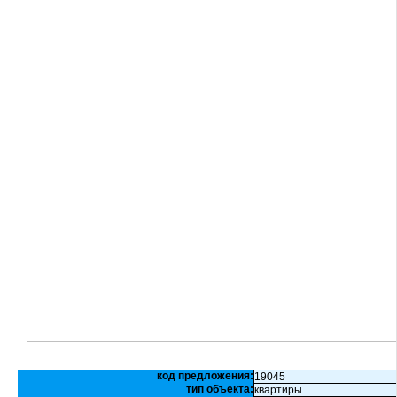
код предложения:
19045
тип объекта:
квартиры