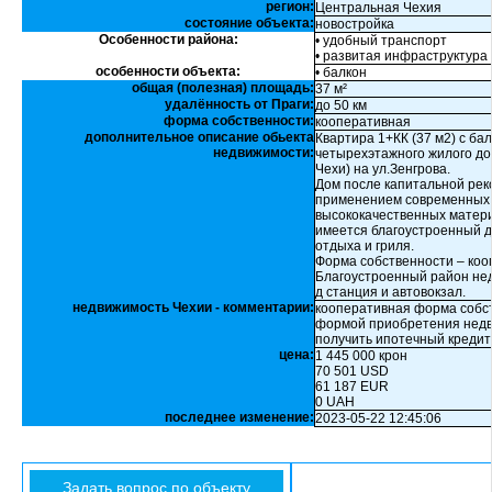
регион:
Центральная Чехия
состояние объекта:
новостройка
Особенности района:
• удобный транспорт
• развитая инфраструктура
особенности объекта:
• балкон
общая (полезная) площадь:
37 м²
удалённость от Праги:
до 50 км
форма собственности:
кооперативная
дополнительное описание обьекта
Квартира 1+КК (37 м2) с ба
недвижимости:
четырехэтажного жилого до
Чехи) на ул.Зенгрова.
Дом после капитальной рек
применением современных 
высококачественных матери
имеется благоустроенный д
отдыха и гриля.
Форма собственности – коо
Благоустроенный район нед
д станция и автовокзал.
недвижимость Чехии - комментарии:
кооперативная форма собст
формой приобретения недви
получить ипотечный кредит
цена:
1 445 000 крон
70 501 USD
61 187 EUR
0 UAH
последнее изменение:
2023-05-22 12:45:06