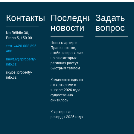
Контакты
Последние
Задать
новости
вопрос
Na Bělidle 30,
Praha 5, 150 00
Цены квартир в
тел. +420 602 395
Праге, похоже,
486
стабилизировались,
но в некоторых
meytuv@property-
регионах растут
info.cz
быстрым темпом
skype: property-
info.cz
Количество сделок
с квартирами в
январе 2026 года
существенно
снизилось
Квартирные
рекорды 2025 года