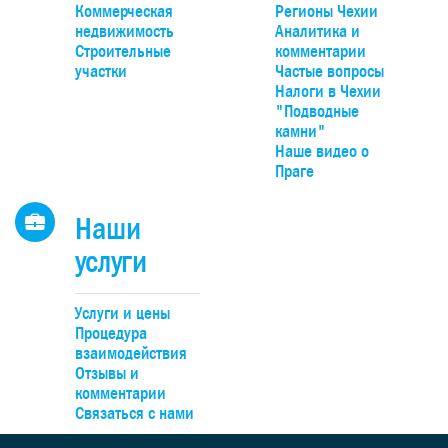
панорамным видом на долину, Чешский крас и природн
Коммерческая
Регионы Чехии
парк Гржебени. До Праги можно добраться на автомобиле
недвижимость
Аналитика и
20 минут по автомагистрали D4, удобно – на поезде прям
Строительные
комментарии
Смиховского или Главного вокзалов.
участки
Частые вопросы
Налоги в Чехии
"Подводные
камни"
Наше видео о
Праге
Наши
услуги
Услуги и цены
Процедура
взаимодействия
Отзывы и
комментарии
Связаться с нами