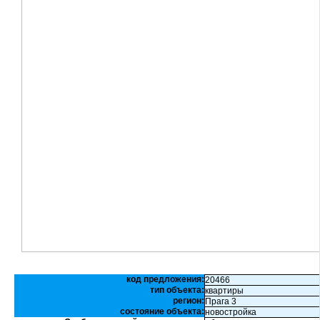
код предложения:
20466
тип объекта:
квартиры
регион:
Прага 3
состояние объекта:
новостройка