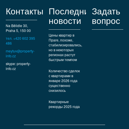
Контакты
Последние
Задать
новости
вопрос
Na Bělidle 30,
Praha 5, 150 00
Цены квартир в
тел. +420 602 395
Праге, похоже,
486
стабилизировались,
но в некоторых
meytuv@property-
регионах растут
info.cz
быстрым темпом
skype: property-
info.cz
Количество сделок
с квартирами в
январе 2026 года
существенно
снизилось
Квартирные
рекорды 2025 года