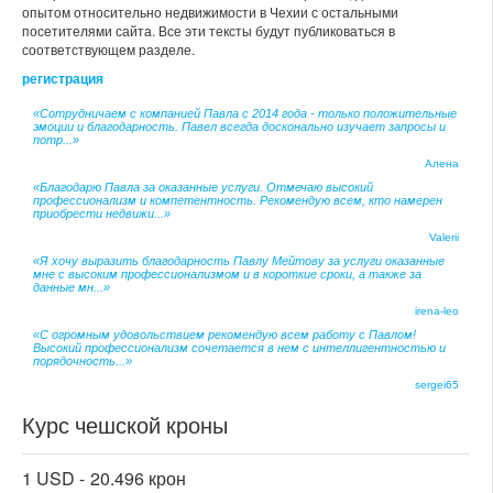
опытом относительно недвижимости в Чехии с остальными
посетителями сайта. Все эти тексты будут публиковаться в
соответствующем разделе.
регистрация
«Сотрудничаем с компанией Павла с 2014 года - только положительные
эмоции и благодарность. Павел всегда досконально изучает запросы и
потр...»
Алена
«Благодарю Павла за оказанные услуги. Отмечаю высокий
профессионализм и компетентность. Рекомендую всем, кто намерен
приобрести недвижи...»
Valerii
«Я хочу выразить благодарность Павлу Мейтову за услуги оказанные
мне с высоким профессионализмом и в короткие сроки, а также за
данные мн...»
irena-leo
«С огромным удовольствием рекомендую всем работу с Павлом!
Высокий профессионализм сочетается в нем с интеллигентностью и
порядочность...»
sergei65
Курс чешской кроны
1 USD -
20.496 крон