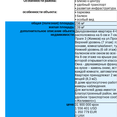
Особенности района:
• близко к центру
• удобный транспорт
• развитая инфраструктура
особенности объекта:
• парковка
• балкон
• особый вид
общая (полезная) площадь:
236 м²
жилая площадь:
139 м²
дополнительное описание обьекта
Двухуровневая квартира 4+К
недвижимости:
расположена на 6-ом и 7-о
Праге 3 (Жижков) на ул.Про
Верхний уровень (7 этаж): 
зонами, комната/кабинет, т
Нижний уровень (6 ой этаж):
балконом или окном во всю 
На 8-ом этаже на крыше ра
которой открывается класси
Окна - двухкамерные франц
на кухне – камень оникс, в
каждой комнате, автоматич
Квартире принадлежат 2 ме
вещей (8,3 м2).
В доме круглосуточно рабо
камеры наблюдения.
Для жителей дома имеется 
Благоустроенный район, мно
удобное транспортное сооб
«Желивкего»).
цена:
31 900 000 крон
1 556 401 USD
1 350 779 EUR
0 UAH