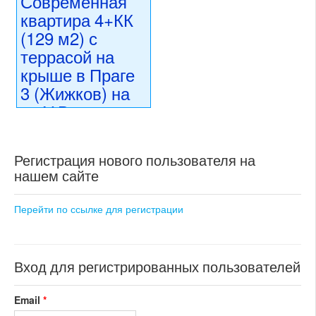
Современная
квартира 4+КК
(129 м2) с
террасой на
крыше в Праге
3 (Жижков) на
ул.У Виктории
32 000 000 CZK
регион:Прага 3
Регистрация нового пользователя на
раздел: квартиры
нашем сайте
состояние: новостройка
номер объекта:
20563
Перейти по ссылке для регистрации
Вход для регистрированных пользователей
Email
*