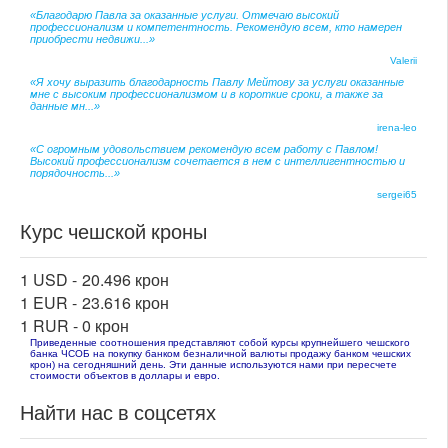
«Благодарю Павла за оказанные услуги. Отмечаю высокий
профессионализм и компетентность. Рекомендую всем, кто намерен
приобрести недвижи...»
Valerii
«Я хочу выразить благодарность Павлу Мейтову за услуги оказанные
мне с высоким профессионализмом и в короткие сроки, а также за
данные мн...»
irena-leo
«С огромным удовольствием рекомендую всем работу с Павлом!
Высокий профессионализм сочетается в нем с интеллигентностью и
порядочность...»
sergei65
Курс чешской кроны
1 USD -
20.496 крон
1 EUR -
23.616 крон
1 RUR -
0 крон
Приведенные соотношения представляют собой курсы крупнейшего чешского
банка ЧСОБ на покупку банком безналичной валюты продажу банком чешских
крон) на сегодняшний день. Эти данные используются нами при пересчете
стоимости объектов в доллары и евро.
Найти нас в соцсетях