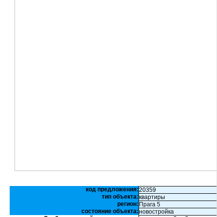
код предложения:
20359
тип объекта:
квартиры
регион:
Прага 5
состояние объекта:
новостройка