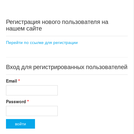
25 900 000 CZK
регион:Прага 5
раздел: квартиры
Регистрация нового пользователя на
состояние: новостройка
номер объекта:
20412
нашем сайте
Перейти по ссылке для регистрации
Вход для регистрированных пользователей
Email
*
Password
*