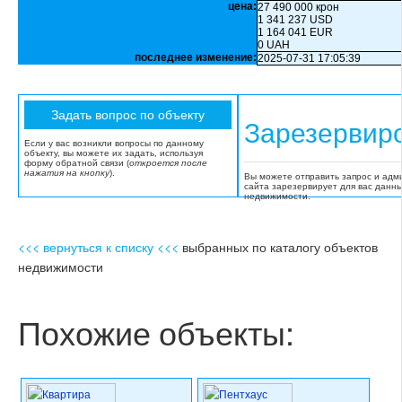
цена:
27 490 000 крон
1 341 237 USD
1 164 041 EUR
0 UAH
последнее изменение:
2025-07-31 17:05:39
Зарезервир
Если у вас возникли вопросы по данному
объекту, вы можете их задать, используя
форму обратной связи (
откроется после
нажатия на кнопку
).
Вы можете отправить запрос и адм
сайта зарезервирует для вас данн
недвижимости.
<<< вернуться к списку <<<
выбранных по каталогу объектов
недвижимости
Похожие объекты: