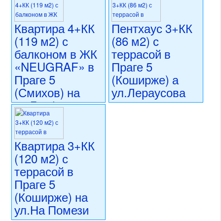
Квартира 4+КК
Пентхаус 3+КК
(119 м2) с
(86 м2) с
балконом в ЖК
террасой в
«NEUGRAF» в
Праге 5
Праге 5
(Коширже) а
(Смихов) на
ул.Лераусова
ул.Графицка
22 900 000 CZK
регион:Прага 5
26 900 000 CZK
раздел: квартиры
регион:Прага 5
состояние: новостройка
раздел: квартиры
Квартира 3+КК
номер объекта:
20459
состояние: новостройка
(120 м2) с
номер объекта:
20565
террасой в
Праге 5
(Коширже) на
ул.На Помези