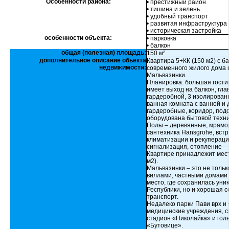
Особенности района:
• престижный район
• тишина и зелень
• удобный транспорт
• развитая инфраструктура
• историческая застройка
особенности объекта:
• парковка
• балкон
общая (полезная) площадь:
150 м²
дополнительное описание обьекта
Квартира 5+КК (150 м2) с б
недвижимости:
современного жилого дома в
Мальвазинки.
Планировка: большая гостин
имеет выход на балкон, гла
гардеробной, 3 изолированн
ванная комната с ванной и 
гардеробные, коридор, под
оборудована бытовой техни
Полы – деревянные, мрамор
сантехника Hansgrohe, вст
климатизации и рекупераци
сигнализация, отопление – 
Квартире принадлежит мест
м2).
Мальвазинки – это не толь
виллами, частными домами 
место, где сохранилась ун
Республики, но и хорошая 
транспорт.
Недалеко парки Пави врх и 
медицинские учреждения, с
стадион «Николайка» и гол
«Бутовице».