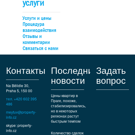
услуги
Услуги и цены
Процедура
взаимодействия
Отзывы и
комментарии
Связаться с нами
Контакты
Последние
Задать
новости
вопрос
Na Bělidle 30,
Praha 5, 150 00
Цены квартир в
тел. +420 602 395
Праге, похоже,
486
стабилизировались,
но в некоторых
meytuv@property-
регионах растут
info.cz
быстрым темпом
skype: property-
info.cz
Количество сделок