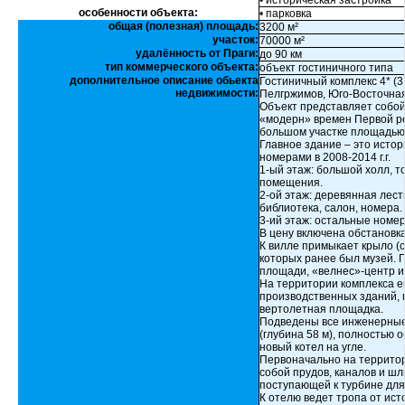
• историческая застройка
особенности объекта:
• парковка
общая (полезная) площадь:
3200 м²
участок:
70000 м²
удалённость от Праги:
до 90 км
тип коммерческого объекта:
объект гостиничного типа
дополнительное описание обьекта
Гостиничный комплекс 4* (3 
недвижимости:
Пелгржимов, Юго-Восточная
Объект представляет собой
«модерн» времен Первой ре
большом участке площадью 
Главное здание – это истор
номерами в 2008-2014 г.г.
1-ый этаж: большой холл, т
помещения.
2-ой этаж: деревянная лес
библиотека, салон, номера.
3-ий этаж: остальные номе
В цену включена обстановк
К вилле примыкает крыло (с
которых ранее был музей.
площади, «велнес»-центр и
На территории комплекса 
производственных зданий, 
вертолетная площадка.
Подведены все инженерные 
(глубина 58 м), полностью
новый котел на угле.
Первоначально на террито
собой прудов, каналов и шл
поступающей к турбине для
К отелю ведет тропа от исто