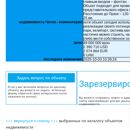
главным входом – фонтан.
Объект подходит для пров
представительского офиса
Расстояние до Праги – 130 к
25 км.
недвижимость Чехии - комментарии:
хотя объект сегодня использ
реализации своего потенци
парк, хелипорт, система кан
частично можно строить, ч
(либо вести собственное се
цена:
49 000 000 крон
2 390 710 USD
2 074 864 EUR
0 UAH
последнее изменение:
2025-10-03 10:39:24
Зарезервир
Если у вас возникли вопросы по данному
объекту, вы можете их задать, используя
форму обратной связи (
откроется после
нажатия на кнопку
).
Вы можете отправить запрос и адм
сайта зарезервирует для вас данн
недвижимости.
<<< вернуться к списку <<<
выбранных по каталогу объектов
недвижимости