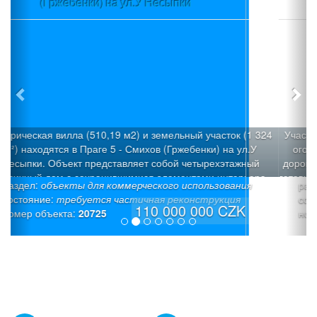
Проект + Строительное разрешение
Участок с уклоном (3580 м2), который можно разделить н
огороженных участка под застройку с общей подъездно
дорогой, расположен в пос.Вшеноры (Прага-запад). Имее
готовый проект трех современных вилл «Панорама Вшен
раздел:
строительные участки
с Разрешением на строительство 3 семейных домов: Ви
состояние:
«Х» (6/7+1): Площадь участка - 1026 м², полезная площад
19 900 000 CZK
номер объекта:
20709
242,1 м², площадь застройки: -187,3 м² (коэффициент
застройки 18,2%). Просторный дом со встроенным гараж
светлое общее пространство на верхнем этаже, тихая зон
нижнем этаже. Вилла «Y» (6+1): Площадь участка - 803 м
полезная площадь - 225,5 м² , площадь застройки - 165,3
(коэффициент застройки 20,6%). Тихая зона на нижнем э
с прямым выходом на террасу, встроенный гараж и свет