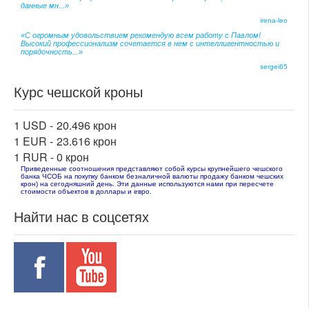
данные мн...»
irena-leo
«С огромным удовольствием рекомендую всем работу с Павлом!
Высокий профессионализм сочетается в нем с интеллигентностью и
порядочность...»
sergei65
Курс чешской кроны
1 USD -
20.496 крон
1 EUR -
23.616 крон
1 RUR -
0 крон
Приведенные соотношения представляют собой курсы крупнейшего чешского
банка ЧСОБ на покупку банком безналичной валюты продажу банком чешских
крон) на сегодняшний день. Эти данные используются нами при пересчете
стоимости объектов в доллары и евро.
Найти нас в соцсетях