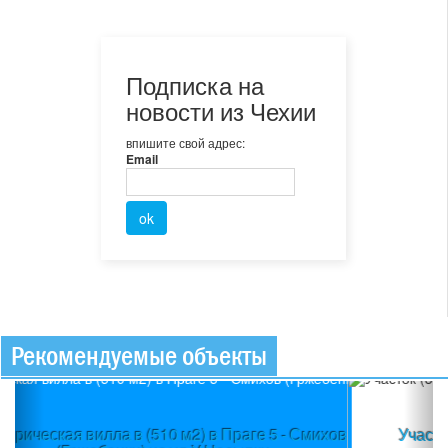
Подписка на
новости из Чехии
впишите свой адрес:
Email
Рекомендуемые объекты
Previous
Ne
Участок (3580 м2) в пос.Вшеноры (Прага-запад) +