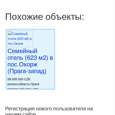
Похожие объекты:
Семейный
отель (623 м2) в
пос.Окорж
(Прага-запад)
58 000 000 CZK
регион:область Праги
раздел: объекты для
коммерческого использования
состояние: после
реконструкции
Регистрация нового пользователя на
номер объекта:
20744
нашем сайте