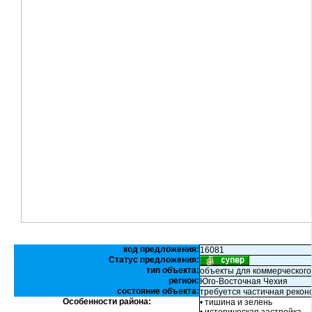
код предложения:
16081
Статус предложения:
тип объекта:
объекты для коммерческого
регион:
Юго-Восточная Чехия
состояние объекта:
требуется частичная рекон
Особенности района:
• тишина и зелень