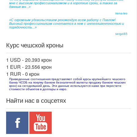
мне с высоким профессионализмом и в короткие сроки, а также за
данные мн...»
irena-leo
«С огромным удовольствием рекомендую всем работу с Павлом!
Высокий профессионализм сочетается в нем с интеллигентностью и
порядочность...»
sergei65
Курс чешской кроны
1 USD -
20.393 крон
1 EUR -
23.556 крон
1 RUR -
0 крон
Приведенные соотношения представляют собой курсы крупнейшего чешского
банка ЧСОБ на покупку банком безналичной валюты продажу банком чешских
крон) на сегодняшний день. Эти данные используются нами при пересчете
стоимости объектов в доллары и евро.
Найти нас в соцсетях