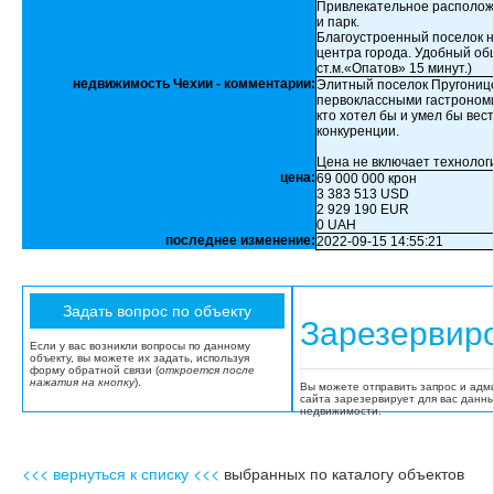
Привлекательное располож
и парк.
Благоустроенный поселок на
центра города. Удобный об
ст.м.«Опатов» 15 минут.)
недвижимость Чехии - комментарии:
Элитный поселок Пругониц
первоклассными гастрономи
кто хотел бы и умел бы вес
конкуренции.
Цена не включает технолог
цена:
69 000 000 крон
3 383 513 USD
2 929 190 EUR
0 UAH
последнее изменение:
2022-09-15 14:55:21
Зарезервир
Если у вас возникли вопросы по данному
объекту, вы можете их задать, используя
форму обратной связи (
откроется после
нажатия на кнопку
).
Вы можете отправить запрос и адм
сайта зарезервирует для вас данн
недвижимости.
<<< вернуться к списку <<<
выбранных по каталогу объектов