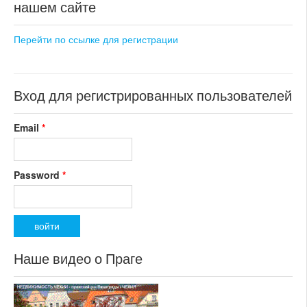
состояние: после
нашем сайте
коммерческого использования
реконструкции
состояние: стандарт
номер объекта:
19353
номер объекта:
20674
Перейти по ссылке для регистрации
Вход для регистрированных пользователей
Email
*
Password
*
Наше видео о Праге