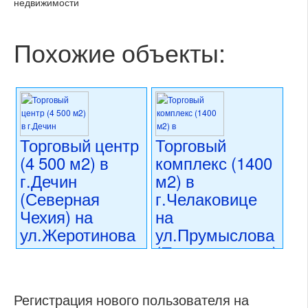
недвижимости
Похожие объекты:
Торговый центр
Торговый
(4 500 м2) в
комплекс (1400
г.Дечин
м2) в
(Северная
г.Челаковице
Чехия) на
на
ул.Жеротинова
ул.Прумыслова
(Прага – восток)
59 000 000 CZK
регион:Северная Чехия
56 000 000 CZK
раздел: объекты для
регион:область Праги
Регистрация нового пользователя на
коммерческого использования
раздел: объекты для