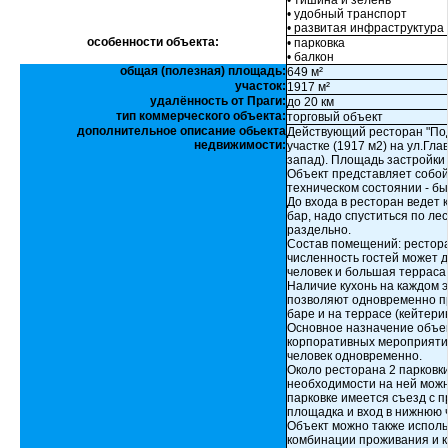
• тишина и зелень
• удобный транспорт
• развитая инфраструктура
особенности объекта:
• парковка
• балкон
общая (полезная) площадь:
649 м²
участок:
1917 м²
удалённость от Праги:
до 20 км
тип коммерческого объекта:
торговый объект
дополнительное описание обьекта
Действующий ресторан "Под
недвижимости:
участке (1917 м2) на ул.Гл
запад). Площадь застройки 
Объект представляет собой
техническом состоянии - б
До входа в ресторан ведет 
бар, надо спуститься по ле
раздельно.
Состав помещений: рестора
численность гостей может д
человек и большая терраса 
Наличие кухонь на каждом 
позволяют одновременно пр
баре и на террасе (кейтерин
Основное назначение объек
корпоративных мероприятий
человек одновременно.
Около ресторана 2 парковки
необходимости на ней можн
парковке имеется съезд с п
площадка и вход в нижнюю ч
Объект можно также исполь
комбинации проживания и к