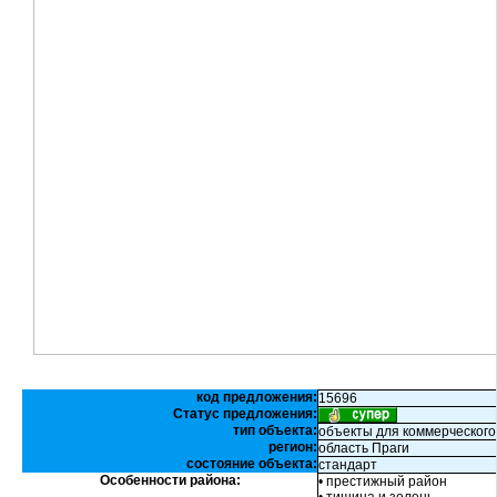
код предложения:
15696
Статус предложения:
тип объекта:
объекты для коммерческого
регион:
область Праги
состояние объекта:
стандарт
Особенности района:
• престижный район