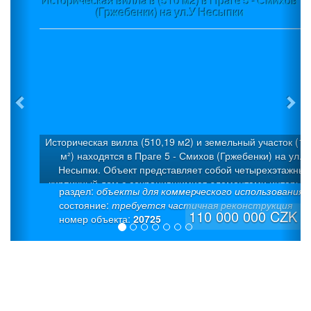
Историческая вилла в (510 м2) в Праге 5 - Смихов
(Гржебенки) на ул.У Несыпки
Историческая вилла (510,19 м2) и земельный участок (1 
м²) находятся в Праге 5 - Смихов (Гржебенки) на ул.У
Несыпки. Объект представляет собой четырехэтажный
кирпичный дом с сохранившимися элементами интерьер
раздел:
объекты для коммерческого использования
Дом был построен в 1925 г. в стиле «модерн» как семей
состояние:
требуется частичная реконструкция
вилла с 5 квартирами. Была проведена капитальная
110 000 000 CZK
номер объекта:
20725
дорогостоящая реконструкция. Полезная площадь: 510,19
(из которых 50 м² – полуподвал + 50 м² - подвал). На каж
этаже предусмотрена входная дверь. Это позволяет
использовать каждый уровень как отдельные жилые един
Отопление - мощный газовый котел (система теплого пол
европейского производителя Giacomini), надежная
интеллектуальная система «умный дом» Eaton, современ