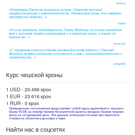
Алена
«Благодарю Павла за оказанные услуги. Отмечаю высокий
профессионализм и компетентность. Рекомендую всем, кто намерен
приобрести недвижи...»
Valerii
«Я хочу выразить благодарность Павлу Мейтову за услуги оказанные
мне с высоким профессионализмом и в короткие сроки, а также за
данные мн...»
irena-leo
«С огромным удовольствием рекомендую всем работу с Павлом!
Высокий профессионализм сочетается в нем с интеллигентностью и
порядочность...»
sergei65
Курс чешской кроны
1 USD -
20.496 крон
1 EUR -
23.616 крон
1 RUR -
0 крон
Приведенные соотношения представляют собой курсы крупнейшего чешского
банка ЧСОБ на покупку банком безналичной валюты продажу банком чешских
крон) на сегодняшний день. Эти данные используются нами при пересчете
стоимости объектов в доллары и евро.
Найти нас в соцсетях