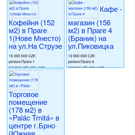
Томаше Бати
раздел: объекты для
Кафе -
коммерческого использования
(Южная
состояние: после
Моравия)
Кофейня (152
магазин (156
реконструкции
номер объекта:
19980
м2) в Праге
м2) в Праге 4
13 114 000 CZK
1(Нове Мнесто)
(Браник) на
регион:Южная Моравия
раздел: объекты для
на ул.На Струзе
ул.Пиковицка
коммерческого использования
состояние: новостройка
16 000 000 CZK
13 900 000 CZK
номер объекта:
20433
регион:Прага 1
регион:Прага 4
раздел: объекты для
раздел: объекты для
коммерческого использования
коммерческого использования
состояние: после
состояние: после
реконструкции
реконструкции
номер объекта:
20422
номер объекта:
20405
Торговое
помещение
(178 м2) в
«Palác Trnitá» в
центре г.Брно
(Южная