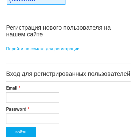
Моравия)
16 056 000 CZK
регион:Южная Моравия
Регистрация нового пользователя на
раздел: объекты для
нашем сайте
коммерческого использования
состояние: новостройка
номер объекта:
18598
Перейти по ссылке для регистрации
Вход для регистрированных пользователей
Email
*
Password
*