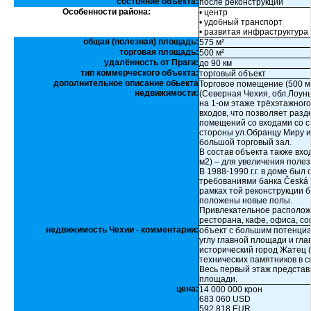
состояние объекта:
после реконструкции
Особенности района:
• центр
• удобный транспорт
• развитая инфраструктура
общая (полезная) площадь:
575 м²
торговая площадь:
500 м²
удалённость от Праги:
до 90 км
тип коммерческого объекта:
торговый объект
дополнительное описание обьекта
Торговое помещение (500 м
недвижимости:
(Северная Чехия, обл.Лоун
на 1-ом этаже трёхэтажного
входов, что позволяет раз
помещений со входами со 
стороны ул.Обранцу Миру и
большой торговый зал.
В состав объекта также вх
м2) – для увеличения поле
В 1988-1990 г.г. в доме бы
требованиями банка Česká s
рамках той реконструкции 
положены новые полы.
Привлекательное расположен
ресторана, кафе, офиса, со
недвижимость Чехии - комментарии:
объект с большим потенциа
углу главной площади и гла
исторический город Жатец (
технических памятников в 
Весь первый этаж представ
площади.
цена:
14 000 000 крон
683 060 USD
592 818 EUR