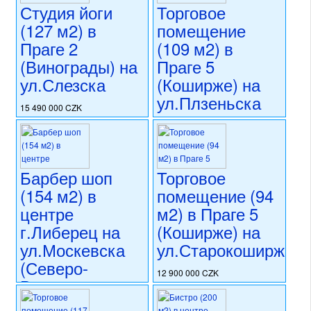
Студия йоги
Торговое
(127 м2) в
помещение
Праге 2
(109 м2) в
(Винограды) на
Праге 5
ул.Слезска
(Коширже) на
ул.Плзеньска
15 490 000 CZK
регион:Прага 2
11 900 000 CZK
раздел: объекты для
регион:Прага 5
коммерческого использования
раздел: объекты для
состояние: стандарт
коммерческого использования
Барбер шоп
Торговое
номер объекта:
20689
состояние: после
(154 м2) в
помещение (94
реконструкции
номер объекта:
20286
центре
м2) в Праге 5
г.Либерец на
(Коширже) на
ул.Москевска
ул.Старокоширжска
(Северо-
12 900 000 CZK
Восточная
регион:Прага 5
Чехия)
раздел: объекты для