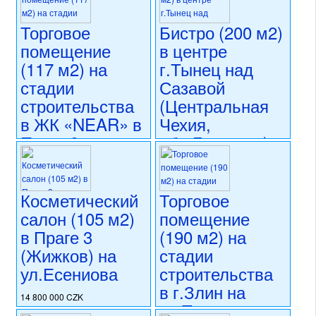
коммерческого использования
состояние: новостройка
16 000 000 CZK
Торговое
Бистро (200 м2)
номер объекта:
20556
регион:Северо-Восточная
Чехия
помещение
в центре
раздел: объекты для
(117 м2) на
г.Тынец над
коммерческого использования
стадии
Сазавой
состояние: стандарт
номер объекта:
20586
строительства
(Центральная
в ЖК «NEAR» в
Чехия,
Праге 8
обл.Бенешов)
(Либень) на
13 450 000 CZK
ул.На Копечку
регион:Центральная Чехия
раздел: объекты для
Косметический
Торговое
11 980 000 CZK
коммерческого использования
салон (105 м2)
помещение
регион:Прага 8
состояние: после
раздел: объекты для
в Праге 3
(190 м2) на
реконструкции
коммерческого использования
номер объекта:
20526
(Жижков) на
стадии
состояние: новостройка
ул.Есениова
строительства
номер объекта:
20541
в г.Злин на
14 800 000 CZK
ул.Тржида
регион:Прага 3