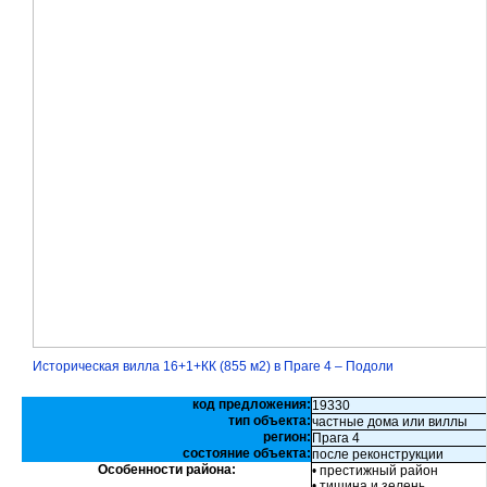
Историческая вилла 16+1+КК (855 м2) в Праге 4 – Подоли
код предложения:
19330
тип объекта:
частные дома или виллы
регион:
Прага 4
состояние объекта:
после реконструкции
Особенности района:
• престижный район
• тишина и зелень