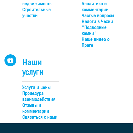
парк Гржебени. До Праги можно добраться на автомобиле
недвижимость
Аналитика и
20 минут по автомагистрали D4, удобно – на поезде прям
Строительные
комментарии
Смиховского или Главного вокзалов.
участки
Частые вопросы
Налоги в Чехии
"Подводные
камни"
Наше видео о
Праге
Наши
услуги
Услуги и цены
Процедура
взаимодействия
Отзывы и
комментарии
Связаться с нами