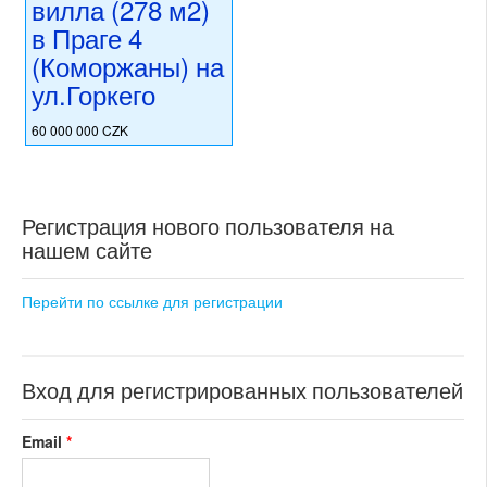
вилла (278 м2)
в Праге 4
(Коморжаны) на
ул.Горкего
60 000 000 CZK
регион:Прага 4
раздел: частные дома или
виллы
состояние: новостройка
Регистрация нового пользователя на
номер объекта:
20760
нашем сайте
Перейти по ссылке для регистрации
Вход для регистрированных пользователей
Email
*