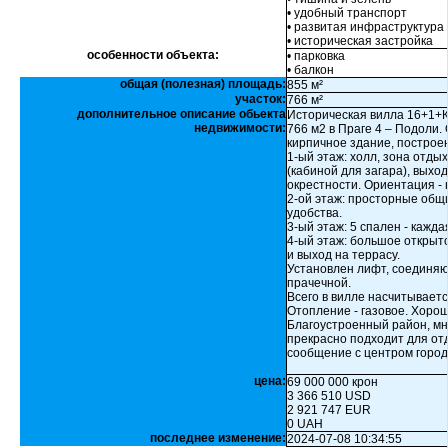
• удобный транспорт
• развитая инфраструктура
• историческая застройка
особенности объекта:
• парковка
• балкон
общая (полезная) площадь:
855 м²
участок:
766 м²
дополнительное описание обьекта
Историческая вилла 16+1+К
недвижимости:
766 м2 в Праге 4 – Подоли
кирпичное здание, построен
1-ый этаж: холл, зона отды
(кабиной для загара), выхо
окрестности. Ориентация - ю
2-ой этаж: просторные общ
удобства.
3-ый этаж: 5 спален - кажда
4-ый этаж: большое открыт
и выход на террасу.
Установлен лифт, соединяю
прачечной.
Всего в вилле насчитываетс
Отопление - газовое. Хоро
Благоустроенный район, мн
прекрасно подходит для от
сообщение с центром город
цена:
69 000 000 крон
3 366 510 USD
2 921 747 EUR
0 UAH
последнее изменение:
2024-07-08 10:34:55