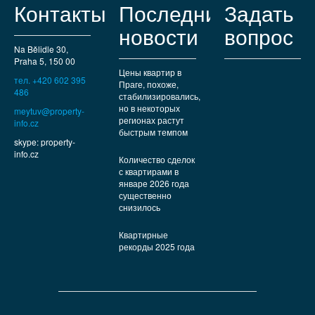
Контакты
Последние
Задать
новости
вопрос
Na Bělidle 30,
Praha 5, 150 00
Цены квартир в
тел. +420 602 395
Праге, похоже,
486
стабилизировались,
но в некоторых
meytuv@property-
регионах растут
info.cz
быстрым темпом
skype: property-
info.cz
Количество сделок
с квартирами в
январе 2026 года
существенно
снизилось
Квартирные
рекорды 2025 года