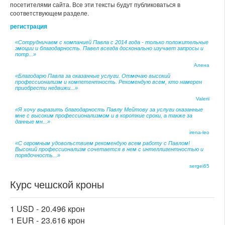
посетителями сайта. Все эти тексты будут публиковаться в
соответствующем разделе.
регистрация
«Сотрудничаем с компанией Павла с 2014 года - только положительные
эмоции и благодарность. Павел всегда досконально изучает запросы и
потр...»
Алена
«Благодарю Павла за оказанные услуги. Отмечаю высокий
профессионализм и компетентность. Рекомендую всем, кто намерен
приобрести недвижи...»
Valerii
«Я хочу выразить благодарность Павлу Мейтову за услуги оказанные
мне с высоким профессионализмом и в короткие сроки, а также за
данные мн...»
irena-leo
«С огромным удовольствием рекомендую всем работу с Павлом!
Высокий профессионализм сочетается в нем с интеллигентностью и
порядочность...»
sergei65
Курс чешской кроны
1 USD -
20.496 крон
1 EUR -
23.616 крон