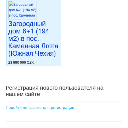
Загородный
дом 6+1 (194
м2) в пос.
Каменная Лгота
(Южная Чехия)
23 990 000 CZK
регион:Южная Чехия
раздел: загородные
резиденции
состояние: новостройка
Регистрация нового пользователя на
номер объекта:
19982
нашем сайте
Перейти по ссылке для регистрации