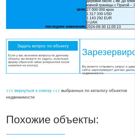
деревни около 1 км. До бли
южной границы с Прагой – 1
цена:
27 000 000 крон
1 317 330 USD
1 143 292 EUR
0 UAH
последнее изменение:
2024-09-30 11:05:13
Зарезервир
Если у вас возникли вопросы по данному
объекту, вы можете их задать, используя
форму обратной связи (
откроется после
нажатия на кнопку
).
Вы можете отправить запрос и адм
сайта зарезервирует для вас данн
недвижимости.
<<< вернуться к списку <<<
выбранных по каталогу объектов
недвижимости
Похожие объекты: