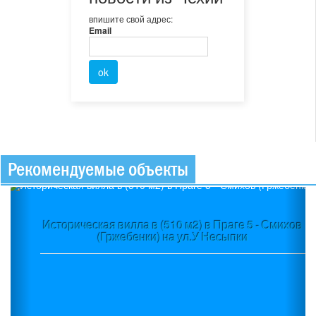
впишите свой адрес:
Email
Рекомендуемые объекты
Previous
Ne
Историческая вилла в (510 м2) в Праге 5 - Смихов
(Гржебенки) на ул.У Несыпки