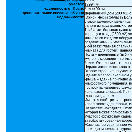
723 м²
участок:
17994 м²
удалённость от Праги:
более 90 км
дополнительное описание обьекта
Деревенский дом (203 м2) с
недвижимости:
Южной Чехии (область Вол
старой каменной мельницы 
одного из двух главных стр
1-ый этаж: большая кухня с
террасу и в сад (2500 м2) 
комната со сводами оборуд
создают камин и массивные
2-ой этаж: главная спальня
комната для гостей), ванна
Полы – деревянные (дуб или
кухне и в коридоре – теплы
балки. Отопление – теплово
Чердак можно использовать
Второе строение на участке 
Здание в первоначальном 
крыша – здание пригодно д
комфортного помещения, по
построить, например, двух
использовать чердак). При
главным зданием.
Имеется ещё третье строени
использовать для гаража, с
На участке находятся 2 ко
которая может полностью о
Участок с фруктовым садом
заасфальтированная дорога,
Живописное уединенное ме
проходит множество турист