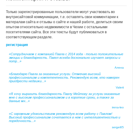
Только зарегистрированные пользователи могут участвовать во
внутрисайтовой коммуникации, т.е. оставлять свои комментарии к
матералам сайта и отзывы о сайте и нашей работе, делиться своим
опытом относительно недвижимости в Чехии с остальными
посетителями сайта. Все эти тексты будут публиковаться в
соответствующем разделе.
регистрация
«Сотрудничаем с компанией Павла с 2014 года - только положительные
эмоции и благодарность. Павел всегда досконально изучает запросы и
потр...»
Алена
«Благодарю Павла за оказанные услуги. Отмечаю высокий
профессионализм и компетентность. Рекомендую всем, кто намерен
приобрести недвижи...»
Valerii
«Я хочу выразить благодарность Павлу Мейтову за услуги оказанные
мне с высоким профессионализмом и в короткие сроки, а также за
данные мн...»
irena-leo
«С огромным удовольствием рекомендую всем работу с Павлом!
Высокий профессионализм сочетается в нем с интеллигентностью и
порядочность...»
sergei65