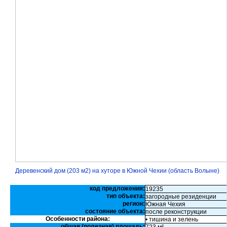
Деревенский дом (203 м2) на хуторе в Южной Чехии (область Волыне)
код предложения:
19235
тип объекта:
загородные резиденции
регион:
Южная Чехия
состояние объекта:
после реконструкции
Особенности района:
• тишина и зелень
общая (полезная) площадь: