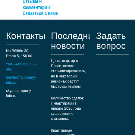
Отзывы и
школы, спортплощадки и торговые центры. До узла Анд
комментарии
можно легко доехать на автобусе, а на машине — быст
Связаться с нами
выехать к туннельному комплексу.
Контакты
Последние
Задать
новости
вопрос
Na Bělidle 30,
Praha 5, 150 00
Цены квартир в
тел. +420 602 395
Праге, похоже,
486
стабилизировались,
но в некоторых
meytuv@property-
регионах растут
info.cz
быстрым темпом
skype: property-
info.cz
Количество сделок
с квартирами в
январе 2026 года
существенно
снизилось
Квартирные