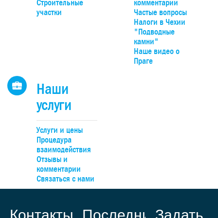
20 минут по автомагистрали D4, удобно – на поезде прям
Строительные
комментарии
Смиховского или Главного вокзалов.
участки
Частые вопросы
Налоги в Чехии
"Подводные
камни"
Наше видео о
Праге
Наши
услуги
Услуги и цены
Процедура
взаимодействия
Отзывы и
комментарии
Связаться с нами
Контакты
Последние
Задать