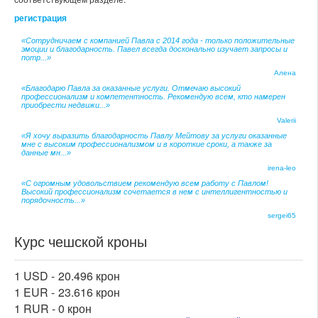
регистрация
«Сотрудничаем с компанией Павла с 2014 года - только положительные
эмоции и благодарность. Павел всегда досконально изучает запросы и
потр...»
Алена
«Благодарю Павла за оказанные услуги. Отмечаю высокий
профессионализм и компетентность. Рекомендую всем, кто намерен
приобрести недвижи...»
Valerii
«Я хочу выразить благодарность Павлу Мейтову за услуги оказанные
мне с высоким профессионализмом и в короткие сроки, а также за
данные мн...»
irena-leo
«С огромным удовольствием рекомендую всем работу с Павлом!
Высокий профессионализм сочетается в нем с интеллигентностью и
порядочность...»
sergei65
Курс чешской кроны
1 USD -
20.496 крон
1 EUR -
23.616 крон
1 RUR -
0 крон