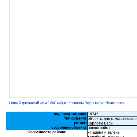
Новый доходный дом 1200 м2) в г.Карловы Вары на ул.Яхимовска
код предложения:
18745
тип объекта:
объекты для коммерческого
регион:
Карловы Вары
состояние объекта:
новостройка
Особенности района:
• тишина и зелень
• удобный транспорт