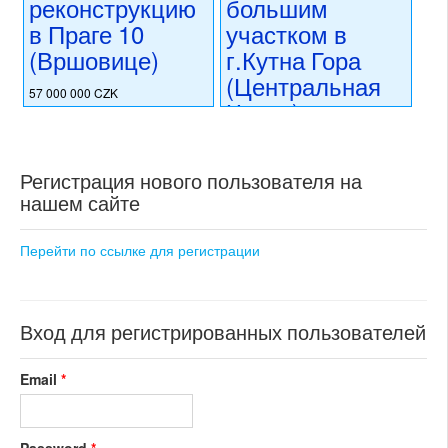
реконструкцию
большим
коммерческого использования
в Праге 10
участком в
состояние: требуется
(Вршовице)
г.Кутна Гора
капитальная реконструкция
номер объекта:
20522
(Центральная
57 000 000 CZK
Чехия) на
регион:Прага 10
ул.Штефаникова
раздел: объекты для
коммерческого использования
состояние: требуется
51 000 000 CZK
Регистрация нового пользователя на
капитальная реконструкция
регион:Центральная Чехия
нашем сайте
номер объекта:
20432
раздел: объекты для
коммерческого использования
состояние: требуется
Перейти по ссылке для регистрации
частичная реконструкция
номер объекта:
18763
Вход для регистрированных пользователей
Email
*