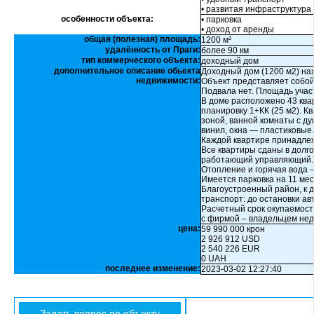
• развитая инфраструктура
особенности объекта:
• парковка
• доход от аренды
общая (полезная) площадь:
1200 м²
удалённость от Праги:
более 90 км
тип коммерческого объекта:
доходный дом
дополнительное описание обьекта
Доходный дом (1200 м2) нах
недвижимости:
Объект представляет собой
Подвала нет. Площадь участ
В доме расположено 43 ква
планировку 1+КК (25 м2). К
зоной, ванной комнаты с ду
винил, окна — пластиковые.
Каждой квартире принадлеж
Все квартиры сданы в долг
работающий управляющий.
Отопление и горячая вода –
Имеется парковка на 11 мес
Благоустроенный район, к 
транспорт: до остановки авт
Расчетный срок окупаемост
с фирмой – владельцем не
цена:
59 990 000 крон
2 926 912 USD
2 540 226 EUR
0 UAH
последнее изменение:
2023-03-02 12:27:40