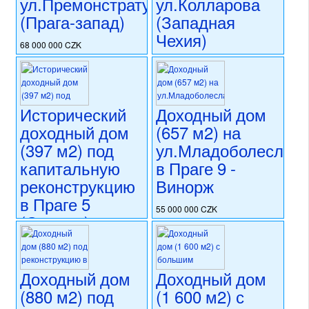
ул.Премонстрату
ул.Колларова
(Прага-запад)
(Западная
Чехия)
68 000 000 CZK
регион:область Праги
54 999 000 CZK
раздел: объекты для
регион:Западная Чехия
коммерческого использования
раздел: объекты для
состояние: новостройка
коммерческого использования
Исторический
Доходный дом
номер объекта:
20628
состояние: стандарт
доходный дом
(657 м2) на
номер объекта:
19637
(397 м2) под
ул.Младоболеслав
капитальную
в Праге 9 -
реконструкцию
Винорж
в Праге 5
55 000 000 CZK
(Смихов) на
регион:Прага 9
ул.Ке
раздел: объекты для
коммерческого использования
Климентце
состояние: стандарт
Доходный дом
Доходный дом
номер объекта:
15349
55 000 000 CZK
(880 м2) под
(1 600 м2) с
регион:Прага 5
раздел: объекты для