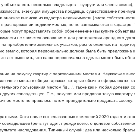
у объекта есть несколько владельцев – супруги или члены семьи),
вижимости, экзекуция имущества продавца, существование преиму
ри анализе выписки из кадастра недвижимости (листа собственности
 в распоряжении недвижимостью, но не записываются в кадастре. 
орые могут представлять собой обременение (вы купите объект вм
жимости не является основаниям для расторжения арендного догов
а на приобретение земельных участков, расположенных на террито
кую землю, которая первоначально должна была быть предложена к
олько лет выяснить, что ваша первоначальна сделка может быть объ
имание на покупку квартир с парковочными местами. Неуклюжее вне
рковочные места в общих гаражах, которые обычно оформляются ка
ельного пользования местом № ...", также как и любая долевая с
других совладельцев. Т.е., покупая или продавая такую квартиру 
вочное место не пришлось потом принудительно продавать соседу.
уратными. Хотя после вышеназванных изменений 2020 года эти от
совладельцев (речь тут идет, прежде всего, о долевой собственнос
езультате наследования. Типичный случай: два или несколько брать