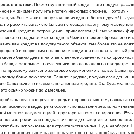
еревод ипотеки
. Поскольку ипотечный кредит – это продукт, рассч
нной им фирме) получить ипотеку несколько сложнее. Поэтому -
ен, чтобы не ходить неприкаянно из одного банка в другой) - луч
с не рассчитывать, чего бы вам не обещал на эту тему маклер или
ипотечный кредит иностранцу (или принадлежащей ему чешской фи
ольшинство предлагаемых сегодня в Чехии объектов обременено ип
авить вам кредит на покупку такого объекта, тем более это не долж
 продажей и досрочным погашением кредита и выставить точный ра
 своего банка) деньги на ответственное хранение, из которого час
 банк, а остальное - после записи нового владельца в кадастре - 
м по-прежнему записано залоговое обременение в пользу банка про
пользу банка покупателя. Банк же продвца, получив свои деньги, 
раво банка исчезло в связи с погашением кредита. Эта бумажка пос
 это обычно уходит до 2 месяцев.
тройки следует в первую очередь интересоваться тем, насколько 
з записанного в кадастре способа использования земли, но - главн
ющей местной документацией территориального планирования. Если
енной застройки, или предназначенной для спортивно-оздоровите
ожет быть использован для строительства жилья. Ну, и наоборот. Н
, и в территориальном плане предусмотрен под застройку, легко мо