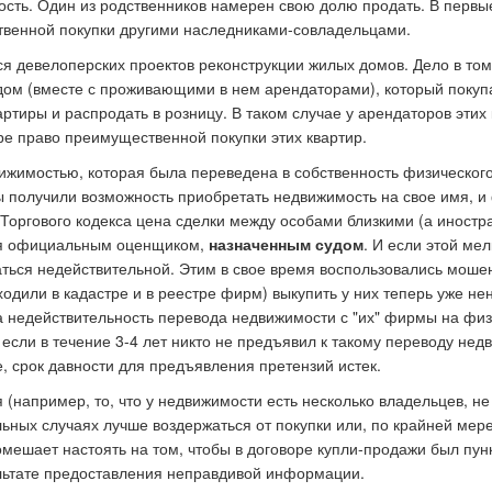
ость. Один из родственников намерен свою долю продать. В первы
ственной покупки другими наследниками-совладельцами.
я девелоперских проектов реконструкции жилых домов. Дело в том
дом (вместе с проживающими в нем арендаторами), который покуп
ртиры и распродать в розницу. В таком случае у арендаторов этих 
тре право преимущественной покупки этих квартир.
ижимостью, которая была переведена в собственность физического
ы получили возможность приобретать недвижимость на свое имя, 
 Торгового кодекса цена сделки между особами близкими (а иностр
ся официальным оценщиком,
назначенным судом
. И если этой ме
аться недействительной. Этим в свое время воспользовались моше
одили в кадастре и в реестре фирм) выкупить у них теперь уже н
а недействительность перевода недвижимости с "их" фирмы на фи
 если в течение 3-4 лет никто не предъявил к такому переводу нед
е, срок давности для предъявления претензий истек.
(например, то, что у недвижимости есть несколько владельцев, не
ьных случаях лучше воздержаться от покупки или, по крайней мере
мешает настоять на том, чтобы в договоре купли-продажи был пунк
ультате предоставления неправдивой информации.