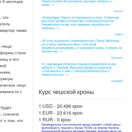
е 6 месяцев
Павел всегда досконально изучает запросы и
потр...»
Алена
, что
«Благодарю Павла за оказанные услуги. Отмечаю
высокий профессионализм и компетентность.
атель
Рекомендую всем, кто намерен приобрести
недвижи...»
квартир также
Valerii
«Я хочу выразить благодарность Павлу Мейтову
за услуги оказанные мне с высоким
 лица-
профессионализмом и в короткие сроки, а также за
и фирмы стали
данные мн...»
анец и его
irena-leo
«С огромным удовольствием рекомендую всем
лкой
работу с Павлом! Высокий профессионализм
нники,
сочетается в нем с интеллигентностью и
порядочность...»
енужную
sergei65
зическое лицо
Курс чешской кроны
вижимости с
1 USD -
20.496 крон
 будет
1 EUR -
23.616 крон
, сначала
1 RUR -
0 крон
т о том, что
Приведенные соотношения представляют собой курсы
крупнейшего чешского банка ЧСОБ на покупку банком
безналичной валюты продажу банком чешских крон) на