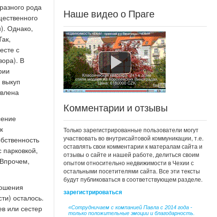
 разного рода
Наше видео о Праге
щественного
). Однако,
Так,
есте с
ора). В
рии
 выкуп
явлена
Комментарии и отзывы
сение
к
Только зарегистрированные пользователи могут
участвовать во внутрисайтовой коммуникации, т.е.
обственность
оставлять свои комментарии к матералам сайта и
с парковкой,
отзывы о сайте и нашей работе, делиться своим
 Впрочем,
опытом относительно недвижимости в Чехии с
остальными посетителями сайта. Все эти тексты
будут публиковаться в соответствующем разделе.
ношения
зарегистрироваться
ти) осталось.
ев или сестер
«Сотрудничаем с компанией Павла с 2014 года -
только положительные эмоции и благодарность.