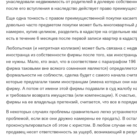
унаследовали недвижимость от родителей в долевую собственн
после его вступления в наследство действует право преимуще
Еще одна тонкость с правом преимущественной покупки касаетс
довольно часто предметом покупки может быть многоквартный 
намерен, купив целиком, разделить в кадастре на отдельные ква
есть в течение 6 месяцев после первой записи квартир в кадас
Любопытная (и непрятная коллизия) может быть связана с недв
иностранца из собственности фирмы после того, как иностранц
не нужны. Мало, кто знал, что в соответствии с параграфом 196
фирма таковыми вне всякого сомнения являются) определяет
формальности не соблюсти, сделка будет с самого начала счит
которые предлагали таким иностранцам (имена которых они нах
фирму. А потом от имени этой фирмы подавали в суд жалобу н
и требовали возврата имущества (или компенсации). К счастью,
фирмы на ее владельца претензий, считается, что все в порядк
В некоторых случаях проблемы сравнительно легко устраняются 
проблемой, если все они дружно намерены ее продать). В остал
проконсультироваться об этом с юристом. В любом случае не по
продавец несет ответственность за ущерб, возникающий в рез