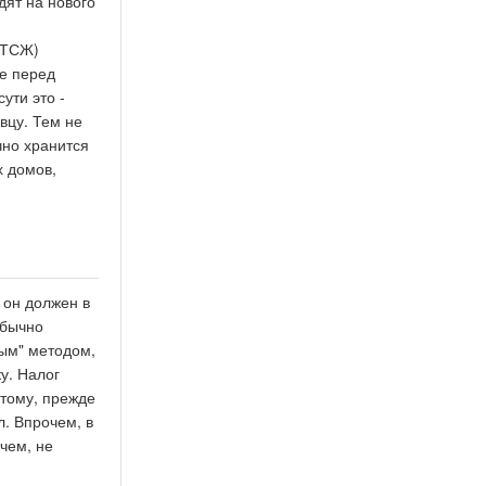
дят на нового
 ТСЖ)
ве перед
ути это -
вцу. Тем не
чно хранится
х домов,
 он должен в
обычно
ным" методом,
у. Налог
этому, прежде
л. Впрочем, в
чем, не