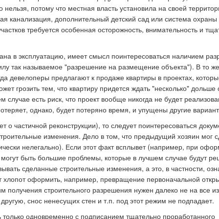
о нельзя, потому что местная власть установила на своей территор
овая канализация, дополнительный детский сад или система охраны
частков требуется особенная осторожность, внимательность и тщ
сдана в эксплуатацию, имеет смысл поинтересоваться наличием ра
илу так называемое "разрешение на размещение объекта"). В то же
гда девелоперы предлагают к продаже квартиры в проектах, котор
жет грозить тем, что квартиру придется ждать "несколько" дольше
ем случае есть риск, что проект вообще никогда не будет реализова
потеряет, однако, будет потеряно время, и упущены другие вариант
ет о частичной реконструкции), то следует поинтересоваться докум
троительные изменения. Дело в том, что предыдущий хозяин мог с
ически нелегально). Если этот факт всплывет (например, при офо
на могут быть большие проблемы, которые в лучшем случае будут р
ывать сделанные строительные изменения, а это, в частности, озн
дет хлопот оформить, например, превращение первоначальной откр
жим получения строительного разрешения нужен далеко не на все и
другую, снос ненесущих стен и т.п. под этот режим не подпадает.
 только одновременно с подписанием тщательно проработанного