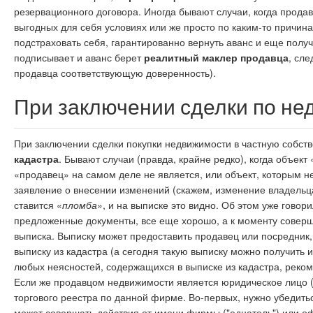
резервационного договора. Иногда бывают случаи, когда продав
выгодных для себя условиях или же просто по каким-то причина
подстраховать себя, гарантированно вернуть аванс и еще полу
подписывает и аванс берет
реалитный маклер продавца
, сле
продавца соответствующую доверенность).
При заключении сделки по н
При заключении сделки покупки недвижимости в частную собст
кадастра
. Бывают случаи (правда, крайне редко), когда объект
«продавец» на самом деле не является, или объект, которым не
заявление о внесении изменений (скажем, изменение владельца
ставится «
пломба
», и на выписке это видно. Об этом уже говор
предложенные документы, все еще хорошо, а к моменту совер
выписка. Выписку может предоставить продавец или посредник, 
выписку из кадастра (а сегодня такую выписку можно получить
любых неясностей, содержащихся в выписке из кадастра, реком
Если же продавцом недвижимости является юридическое лицо (ф
торгового реестра по данной фирме. Во-первых, нужно убедить
может совершать действия от имени фирмы ("еднатель") или о