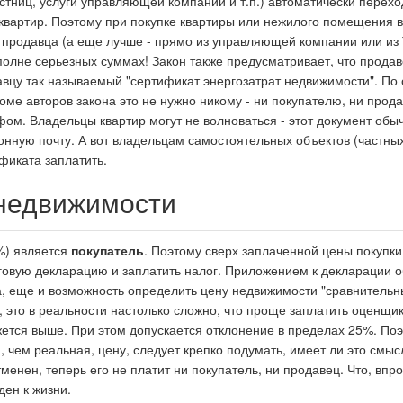
стниц, услуги управляющей компании и т.п.) автоматически перехо
 квартир. Поэтому при покупке квартиры или нежилого помещения в
 продавца (а еще лучше - прямо из управляющей компании или из
вполне серьезных суммах! Закон также предусматривает, что прода
цу так называемый "сертификат энергозатрат недвижимости". По с
ме авторов закона это не нужно никому - ни покупателю, ни прода
фом. Владельцы квартир могут не волноваться - этот документ обы
нную почту. А вот владельцам самостоятельных объектов (частны
фиката заплатить.
 недвижимости
%) является
покупатель
. Поэтому сверх заплаченной цены покупки
оговую декларацию и заплатить налог. Приложением к декларации 
а, еще и возможность определить цену недвижимости "сравнитель
х, это в реальности настолько сложно, что проще заплатить оценщик
ажется выше. При этом допускается отклонение в пределах 25%. По
, чем реальная, цену, следует крепко подумать, имеет ли это смыс
енен, теперь его не платит ни покупатель, ни продавец. Что, впро
ден к жизни.