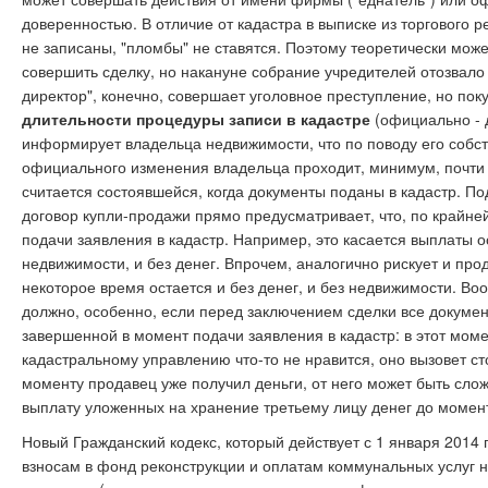
доверенностью. В отличие от кадастра в выписке из торгового 
не записаны, "пломбы" не ставятся. Поэтому теоретически мож
совершить сделку, но накануне собрание учредителей отозвало 
директор", конечно, совершает уголовное преступление, но поку
длительности процедуры записи в кадастре
(официально - д
информирует владельца недвижимости, что по поводу его собств
официального изменения владельца проходит, минимум, почти 2
считается состоявшейся, когда документы поданы в кадастр. П
договор купли-продажи прямо предусматривает, что, по крайне
подачи заявления в кадастр. Например, это касается выплаты ос
недвижимости, и без денег. Впрочем, аналогично рискует и про
некоторое время остается и без денег, и без недвижимости. Во
должно, особенно, если перед заключением сделки все докуме
завершенной в момент подачи заявления в кадастр: в этот мом
кадастральному управлению что-то не нравится, оно вызовет 
моменту продавец уже получил деньги, от него может быть сло
выплату уложенных на хранение третьему лицу денег до момент
Новый Гражданский кодекс, который действует с 1 января 2014 
взносам в фонд реконструкции и оплатам коммунальных услуг