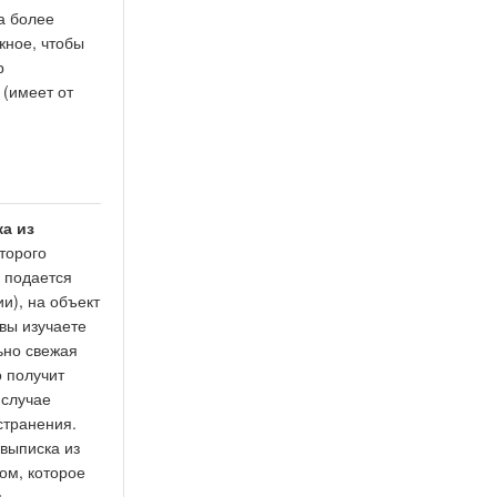
а более
жное, чтобы
р
 (имеет от
а из
оторого
р подается
и), на объект
 вы изучаете
ьно свежая
о получит
 случае
странения.
выписка из
ом, которое
я