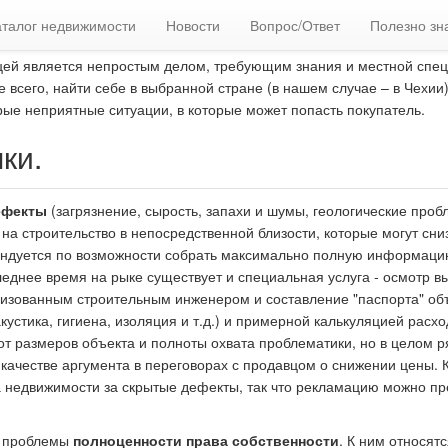
аталог недвижимости
Новости
Вопрос/Ответ
Полезно зн
цей является непростым делом, требующим знания и местной спец
 всего, найти себе в выбранной стране (в нашем случае – в Чехии
ые неприятные ситуации, в которые может попасть покупатель.
ки.
ефекты
(загрязнение, сырость, запахи и шумы, геологические проб
а строительство в непосредственной близости, которые могут сни
мендуется по возможности собрать максимально полную информаци
еднее время на рыке существует и специальная услуга - осмотр в
ризованным строительным инженером и составление "паспорта" об
устика, гигиена, изоляция и т.д.) и примерной калькуляцией расхо
 от размеров объекта и полноты охвата проблематики, но в целом р
 качестве аргумента в переговорах с продавцом о снижении цены. 
а недвижимости за скрытые дефекты, так что рекламацию можно пр
й проблемы
полноценности права собственности
. К ним относят