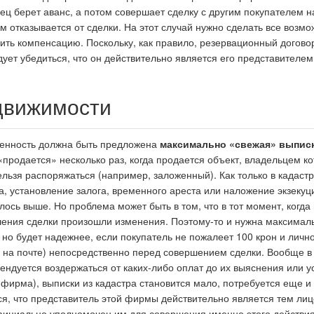
ец берет аванс, а потом совершает сделку с другим покупателем н
м отказывается от сделки. На этот случай нужно сделать все возмо
чить компенсацию. Поскольку, как правило, резервационный догово
дует убедиться, что он действительно является его представителем
едвижимости
венность должна быть предложена
максимально «свежая» выписк
 «продается» несколько раз, когда продается объект, владельцем к
льзя распоряжаться (например, заложенный). Как только в кадаст
, установление залога, временного ареста или наложение экзекуци
илось выше. Но проблема может быть в том, что в тот момент, когда
шения сделки произошли изменения. Поэтому-то и нужна максимал
но будет надежнее, если покупатель не пожалеет 100 крон и личн
 и на почте) непосредственно перед совершением сделки. Вообще в
ендуется воздержаться от каких-либо оплат до их выяснения или у
ирма), выписки из кадастра становится мало, потребуется еще и 
ся, что представитель этой фирмы действительно является тем лиц
фициально уполномочен им для совершения именно этого действи