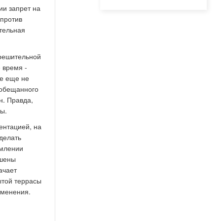
ии запрет на
 против
ательная
зрешительной
 время -
ые еще не
 обещанного
н. Правда,
ы.
ентацией, на
делать
рмлении
ешены
ачает
ытой террасы
зменения.