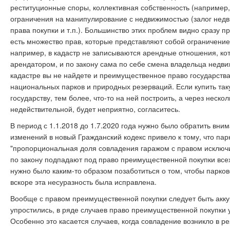
реституционные споры, коллективная собственность (например, 
ограничения на манипулирование с недвижимостью (залог нед
права покупки и т.п.). Большинство этих проблем видно сразу п
есть множество прав, которые представляют собой ограничение
например, в кадастр не записываются арендные отношения, кот
арендатором, и по закону сама по себе смена владельца недви
кадастре вы не найдете и преимущественное право государств
национальных парков и природных резерваций. Если купить та
государству, тем более, что-то на ней построить, а через неск
недействительной, будет неприятно, согласитесь.
В период с 1.1.2018 до 1.7.2020 года нужно было обратить вн
изменений в новый Гражданский кодекс привело к тому, что па
"пропорциональная доля совладения гаражом с правом исключит
по закону подпадают под право преимущественной покупки всех 
нужно было каким-то образом позаботиться о том, чтобы парко
вскоре эта несуразность была исправлена.
Вообще с правом преимущественной покупки следует быть акк
упростились, в ряде случаев право преимущественной покупки у 
Особенно это касается случаев, когда совладение возникло в р