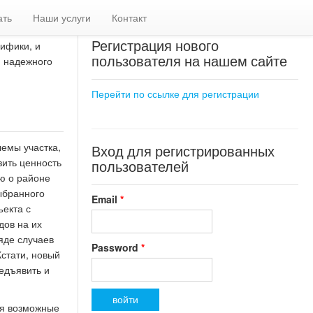
ать
Наши услуги
Контакт
Регистрация нового
ифики, и
пользователя на нашем сайте
) надежного
Перейти по ссылке для регистрации
лемы участка,
Вход для регистрированных
зить ценность
пользователей
ю о районе
ыбранного
Email
*
ъекта с
дов на их
яде случаев
Password
*
Кстати, новый
едъявить и
ся возможные