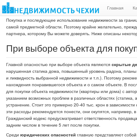
Главная
К
Покупка и последующее использование недвижимости за грани
самой предметной области. Поэтому крайне желательно, прежде
партнера, которому Вы можете доверять. Ниже описаны некотор
При выборе объекта для покуп
Главной опасностью при выборе объекта являются
скрытые д
нарушенная статика дома, повышенный уровень радона, планы н
и ликвидность выбранной недвижимости и т.п.). Поэтому реко
нахождения понравившегося объекта и о самом объекте. В посл
для покупки объекта недвижимости (квартиры или дома) с авто
указанием возможных проблем в различных областях (статика, ак
устранение. Стоит это примерно 20-40 тыс. крон в зависимости
эти расходы рекомендуется понести, они окупятся, например, в
Гражданский кодекс предусматривает ответственность продавц
задним числом в течение 5 лет после покупки.
Среди
юридических опасностей
главную представляют собо