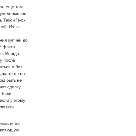
 но еще там
м уполномочен
 Такой "экс-
ной. Из-за
ния купчей до
е-факто
я. Иногда
у после
аться и без
адастр он на
ром быть не
ают сделку
. Если
если у этому
связать
жимости по
равляющую