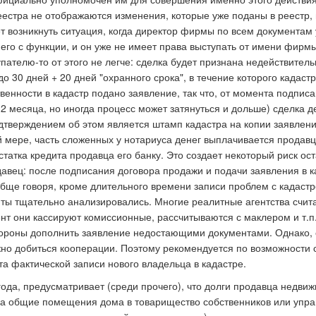
реестра не отображаются изменения, которые уже поданы в реестр,
ет возникнуть ситуация, когда директор фирмы по всем документа
его с функции, и он уже не имеет права выступать от имени фирмы.
пателю-то от этого не легче: сделка будет признана недействитель
о 30 дней + 20 дней "охранного срока", в течение которого кадастр
енности в кадастр подано заявление, так что, от момента подписа
 месяца, но иногда процесс может затянуться и дольше) сделка д
одтверждением об этом является штамп кадастра на копии заявлени
й мере, часть сложенных у нотариуса денег выплачивается продавц
татка кредита продавца его банку. Это создает некоторый риск ост
давец: после подписания договора продажи и подачи заявления в к
обще говоря, кроме длительного времени записи проблем с кадаст
нты тщательно анализировались. Многие реалитные агентства счит
ент они кассируют комиссионные, рассчитываются с маклером и т.п
стороны дополнить заявление недостающими документами. Однако, 
жно добиться кооперации. Поэтому рекомендуется по возможности 
а фактической записи нового владельца в кадастре.
года, предусматривает (среди прочего), что долги продавца недви
 на общие помещения дома в товарищество собственников или уп