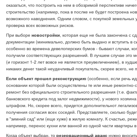
оказаться, что построить на нем в обозримой перспективе ничег
строительство (например, пока в послке не будет построена н
возможного наводнения. Одним словом, с покупкой земельных у
проверка всех возможных рисков.
При выборе
новостройки
, которая еще не была закончена с 
документации (минимально, должно быть выдано и вступить в с
особенно во времена девелоперских бумов - бывают случаи, ко
получили соответствующих разрешений. В лучшем случае это мо
(и горизонт 1-2 лет вовсе не является преувеличением), в худш
никаких денег такой неудачливый покупатель, скорее всего, не 
Если объект прошел реконструкцию
(особенно, если речь ид
основании которой были осуществлены те или иные ремонтно-с
ремонт без официального строительного разрешения (т.е. факт
банковского кредита под залог недвижимости), у нового хозяи
штрафом. Но, скорее всего, придется дополнительнот легализов
получения согласия всех соседей. Представляете, сколько бу
в "зимний сад" или (еще хуже) в жилую комнату. К счастью, ре
например, перенос кухни или ванной из одной части квартиры в 
Когда объект выбран, то
резервационный аванс
нужно вносить