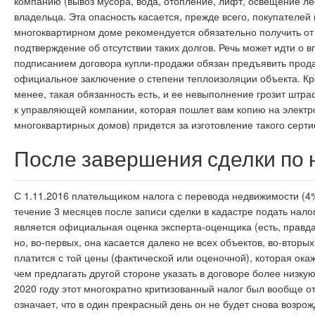
компанию (вывоз мусора, вода, отопление, лифт, освещение ле
владельца. Эта опасность касается, прежде всего, покупателей
многоквартирном доме рекомендуется обязательно получить от
подтверждение об отсутствии таких долгов. Речь может идти о 
подписанием договора купли-продажи обязан предъявить продав
официальное заключение о степени теплоизоляции объекта. Кро
менее, такая обязанность есть, и ее невыполнение грозит штра
к управляющей компании, которая пошлет вам копию на электро
многоквартирных домов) придется за изготовление такого серти
После завершения сделки по
С 1.11.2016 плательщиком налога с перевода недвижимости (4
течение 3 месяцев после записи сделки в кадастре подать нал
является официальная оценка эксперта-оценщика (есть, правд
но, во-первых, она касается далеко не всех объектов, во-вторы
платится с той цены (фактической или оценочной), которая ок
чем предлагать другой стороне указать в договоре более низкую
2020 году этот многократно критизованный налог был вообще отм
означает, что в один прекрасный день он не будет снова возрож