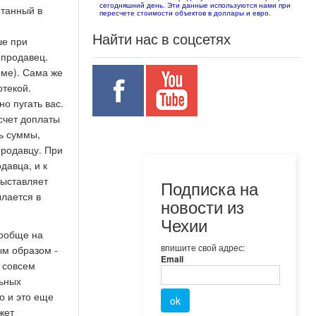
сегодняшний день. Эти данные используются нами при
итанный в
пересчете стоимости объектов в доллары и евро.
Найти нас в соцсетях
ше при
 продавец.
рме). Сама же
отекой.
но пугать вас.
счет доплаты
ть суммы,
продавцу. При
давца, и к
выставляет
Подписка на
ылается в
новости из
Чехии
вообще на
впишите свой адрес:
ым образом -
Email
 совсем
льных
о и это еще
жет