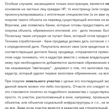
Особым случаем, касающимся только иностранцев, является
п
основном на частных лиц-граждан ЧР, то иностранцу (или созда
проконсультировавшись с ипотечным специалистом (а он вам нуж
покупке такого объекта на перевод существующей ипотеки на ва
Впрочем, уже появились банки, которые готовы предоставить 
покупка объекта, обременного ипотекой, это - дело техники. Б
Поскольку такая ситуация не пугает банк, который готов предост
Техника отработанная - банк продавца должен дать согласие с
к определенной дате. Покупатель вносит свои (или кредитные из
соответствующая доплате банку продавца, отправляется прямо в
этом надо понимать, что в кадастре вместе с новым владельце
нему при необходимости добавляется залоговое обременение в 
так называемую "квитанцию" - документ о том, что залоговое п
кадастр, который удалит первое залоговое обременение. на все
При покупке
земельного участка
с целью его последующей зас
данной земле можно что-либо построить. Отчасти это следует и
это становится понятно из подробного знакомства с существу
просто, то участок, расположенный в зоне, например, промышл
объектов, или объектов социальной инфраструктуры и т.п., не м
не все. Даже если участок ведется в кадастре как строительный