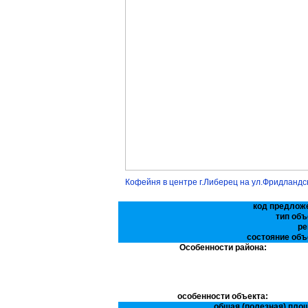
Кофейня в центре г.Либерец на ул.Фридландс
код предлож
тип объ
ре
состояние объ
Особенности района:
особенности объекта:
общая (полезная) пло