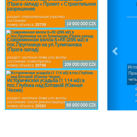
(Прага-запад) + Проект + Строительное
разрешение
раздел:
строительные участки
состояние:
19 900 000 CZK
номер объекта:
20709
Современная вилла 6+КК (296 м2) в
пос.Пругонице на ул.Тулипанова
(Прага-запад)
раздел:
частные дома или виллы
состояние:
новостройка
109 000 000 CZK
номер объекта:
20706
Исто
Пра
чет
Историческая усадьба (1 114 м2) в
пос.Глубока над Влтавой (Южная
Д
Чехия)
кв
П
раздел:
частные дома или виллы
состояние:
после реконструкции
по
69 900 000 CZK
номер объекта:
20262
исп
пр
дом
каж