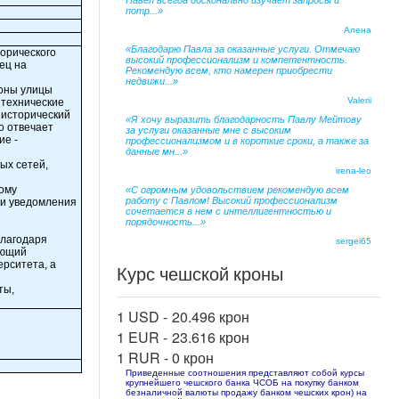
Павел всегда досконально изучает запросы и
потр...»
Алена
«Благодарю Павла за оказанные услуги. Отмечаю
торического
высокий профессионализм и компетентность.
ец на
Рекомендую всем, кто намерен приобрести
недвижи...»
оны улицы
Valerii
нтехнические
 исторический
«Я хочу выразить благодарность Павлу Мейтову
о отвечает
за услуги оказанные мне с высоким
ие -
профессионализмом и в короткие сроки, а также за
данные мн...»
ых сетей,
irena-leo
ному
«С огромным удовольствием рекомендую всем
работу с Павлом! Высокий профессионализм
ии уведомления
сочетается в нем с интеллигентностью и
порядочность...»
Благодаря
sergei65
ающий
ерситета, а
Курс чешской кроны
ты,
1 USD -
20.496 крон
1 EUR -
23.616 крон
1 RUR -
0 крон
Приведенные соотношения представляют собой курсы
крупнейшего чешского банка ЧСОБ на покупку банком
безналичной валюты продажу банком чешских крон) на