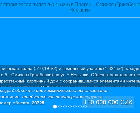
Историческая вилла в (510 м2) в Праге 5 - Смихов (Гржебенки
Несыпки
рическая вилла (510,19 м2) и земельный участок (1 324 м²) находя
ге 5 - Смихов (Гржебенки) на ул.У Несыпки. Объект представляет с
ырехэтажный кирпичный дом с сохранившимися элементами интерь
ом был построен в 1925 г. в стиле «модерн» как семейная вилла с
раздел:
объекты для коммерческого использования
артирами. Была проведена капитальная дорогостоящая реконструкц
состояние:
требуется частичная реконструкция
олезная площадь: 510,19 м² (из которых 50 м² – полуподвал + 50 м²
110 000 000 CZK
номер объекта:
20725
двал). На каждом этаже предусмотрена входная дверь. Это позвол
ользовать каждый уровень как отдельные жилые единицы. Отоплен
мощный газовый котел (система теплого пола от европейского
оизводителя Giacomini), надежная интеллектуальная система «ум
» Eaton, современная разводка мультимедиа (интернет и ТВ-розет
дой комнате), полы: 1-й и 2-й этажи – высококачественная плитка, 3