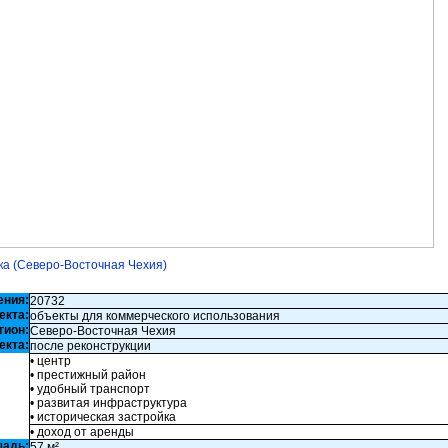
ка (Северо-Восточная Чехия)
ения:
20732
екта:
объекты для коммерческого использования
гион:
Северо-Восточная Чехия
екта:
после реконструкции
• центр
• престижный район
• удобный транспорт
• развитая инфраструктура
• историческая застройка
• доход от аренды
щадь:
57 м²