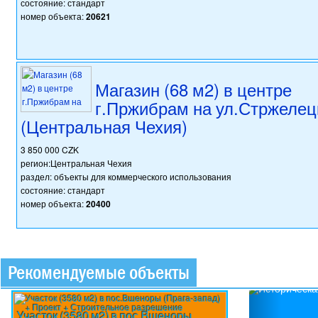
состояние: стандарт
номер объекта:
20621
Магазин (68 м2) в центре
г.Пржибрам на ул.Стржелец
(Центральная Чехия)
3 850 000 CZK
регион:Центральная Чехия
раздел: объекты для коммерческого использования
состояние: стандарт
номер объекта:
20400
Рекомендуемые объекты
Previou
Участок (3580 м2) в пос.Вшеноры