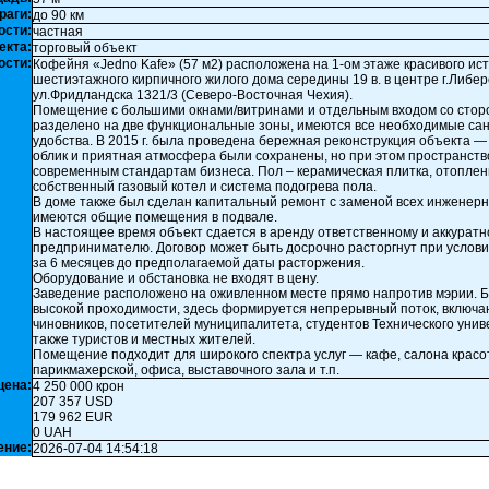
раги:
до 90 км
ости:
частная
екта:
торговый объект
ости:
Кофейня «Jedno Kafe» (57 м2) расположена на 1-ом этаже красивого ис
шестиэтажного кирпичного жилого дома середины 19 в. в центре г.Либер
ул.Фридландска 1321/3 (Северо-Восточная Чехия).
Помещение с большими окнами/витринами и отдельным входом со стор
разделено на две функциональные зоны, имеются все необходимые са
удобства. В 2015 г. была проведена бережная реконструкция объекта —
облик и приятная атмосфера были сохранены, но при этом пространств
современным стандартам бизнеса. Пол – керамическая плитка, отоплен
собственный газовый котел и система подогрева пола.
В доме также был сделан капитальный ремонт с заменой всех инженерн
имеются общие помещения в подвале.
В настоящее время объект сдается в аренду ответственному и аккурат
предпринимателю. Договор может быть досрочно расторгнут при услов
за 6 месяцев до предполагаемой даты расторжения.
Оборудование и обстановка не входят в цену.
Заведение расположено на оживленном месте прямо напротив мэрии. 
высокой проходимости, здесь формируется непрерывный поток, включ
чиновников, посетителей муниципалитета, студентов Технического унив
также туристов и местных жителей.
Помещение подходит для широкого спектра услуг — кафе, салона красо
парикмахерской, офиса, выставочного зала и т.п.
цена:
4 250 000 крон
207 357 USD
179 962 EUR
0 UAH
ение:
2026-07-04 14:54:18