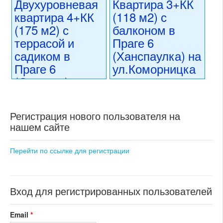
ул.Над
Двухуровневая
Квартира 3+КК
регион:Прага 6
Заверкой
раздел: квартиры
квартира 4+КК
(118 м2) с
состояние: новостройка
(175 м2) с
балконом в
номер объекта:
20644
26 850 000 CZK
террасой и
Праге 6
регион:Прага 6
раздел: квартиры
садиком в
(Ханспаулка) на
состояние: стандарт
Праге 6
ул.Коморницка
номер объекта:
20708
(Суходол) на
30 600 000 CZK
ул.Под
регион:Прага 6
Рыбничкем
раздел: квартиры
Регистрация нового пользователя на
состояние: после
реконструкции
нашем сайте
24 990 000 CZK
номер объекта:
20416
регион:Прага 6
раздел: квартиры
Перейти по ссылке для регистрации
состояние: новостройка
номер объекта:
20470
Вход для регистрированных пользователей
Email
*