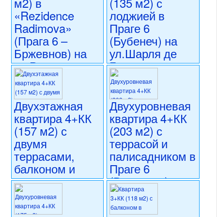
м2) в
(135 м2) с
«Rezidence
лоджией в
Radimova»
Праге 6
(Прага 6 –
(Бубенеч) на
Бржевнов) на
ул.Шарля де
ул.Родимова
Голля
29 800 000 CZK
26 000 000 CZK
регион:Прага 6
регион:Прага 6
раздел: квартиры
раздел: квартиры
Двухэтажная
Двухуровневая
состояние: новостройка
состояние: после
квартира 4+КК
квартира 4+КК
номер объекта:
20771
реконструкции
(157 м2) с
(203 м2) с
номер объекта:
20726
двумя
террасой и
террасами,
палисадником в
балконом и
Праге 6
палисадником в
(Воковице) на
Праге 6
ул. Ке Двору
(Бржевнов) на
33 000 000 CZK