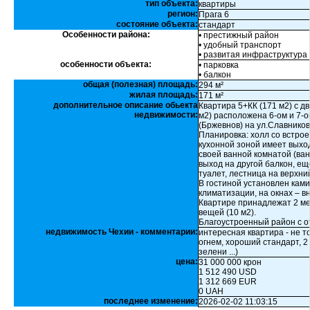
тип объекта:
квартиры
регион:
Прага 6
состояние объекта:
стандарт
Особенности района:
• престижный район
• удобный транспорт
• развитая инфраструктура
особенности объекта:
• парковка
• балкон
общая (полезная) площадь:
294 м²
жилая площадь:
171 м²
дополнительное описание обьекта
Квартира 5+КК (171 м2) с д
недвижимости:
м2) расположена 6-ом и 7-о
(Бржевнов) на ул.Славников
Планировка: холл со встро
кухонной зоной имеет выход
своей ванной комнатой (ван
выход на другой балкон, ещ
туалет, лестница на верхни
В гостиной установлен кам
климатизации, на окнах – 
Квартире принадлежат 2 ме
вещей (10 м2).
Благоустроенный район с о
недвижимость Чехии - комментарии:
интересная квартира - не т
огнем, хороший стандарт, 
зелени ...)
цена:
31 000 000 крон
1 512 490 USD
1 312 669 EUR
0 UAH
последнее изменение:
2026-02-02 11:03:15