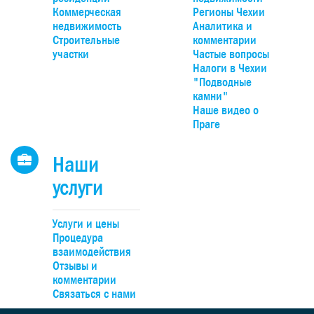
панорамным видом на долину, Чешский крас и природн
Коммерческая
Регионы Чехии
парк Гржебени. До Праги можно добраться на автомобиле
недвижимость
Аналитика и
20 минут по автомагистрали D4, удобно – на поезде прям
Строительные
комментарии
Смиховского или Главного вокзалов.
участки
Частые вопросы
Налоги в Чехии
"Подводные
камни"
Наше видео о
Праге
Наши
услуги
Услуги и цены
Процедура
взаимодействия
Отзывы и
комментарии
Связаться с нами