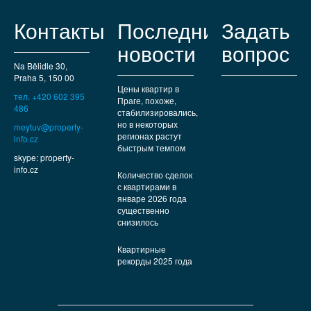
Контакты
Последние
Задать
новости
вопрос
Na Bělidle 30,
Praha 5, 150 00
Цены квартир в
тел. +420 602 395
Праге, похоже,
486
стабилизировались,
но в некоторых
meytuv@property-
регионах растут
info.cz
быстрым темпом
skype: property-
info.cz
Количество сделок
с квартирами в
январе 2026 года
существенно
снизилось
Квартирные
рекорды 2025 года