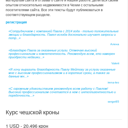
опытом относительно недвижимости в Чехии с остальными
посетителями сайта. Все эти тексты будут публиковаться в
соответствующем разделе.
регистрация
«Сотрудничаем с компанией Павла с 2014 года - только положительные
эмоции и благодарность. Павел всегда досконально изучает запросы и
потр...»
Алена
«Благодарю Павла за оказанные услуги. Отмечаю высокий
профессионализм и компетентность. Рекомендую всем, кто намерен
приобрести недвижи...»
Valerii
«Я хочу выразить благодарность Павлу Мейтову за услуги оказанные
мне с высоким профессионализмом и в короткие сроки, а также за
данные мн...»
irena-leo
«С огромным удовольствием рекомендую всем работу с Павлом!
Высокий профессионализм сочетается в нем с интеллигентностью и
порядочность...»
sergei65
Курс чешской кроны
1 USD -
20.496 крон