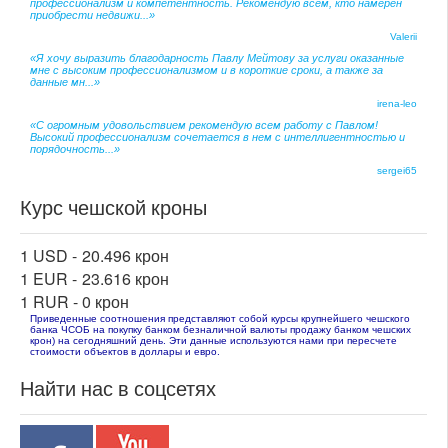
профессионализм и компетентность. Рекомендую всем, кто намерен
приобрести недвижи...»
Valerii
«Я хочу выразить благодарность Павлу Мейтову за услуги оказанные
мне с высоким профессионализмом и в короткие сроки, а также за
данные мн...»
irena-leo
«С огромным удовольствием рекомендую всем работу с Павлом!
Высокий профессионализм сочетается в нем с интеллигентностью и
порядочность...»
sergei65
Курс чешской кроны
1 USD -
20.496 крон
1 EUR -
23.616 крон
1 RUR -
0 крон
Приведенные соотношения представляют собой курсы крупнейшего чешского
банка ЧСОБ на покупку банком безналичной валюты продажу банком чешских
крон) на сегодняшний день. Эти данные используются нами при пересчете
стоимости объектов в доллары и евро.
Найти нас в соцсетях