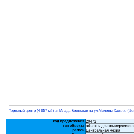
Торговый центр (4 857 м2) в г.Млада Болеслав на ул.Милены Хажове (Ц
код предложения:
20472
тип объекта:
объекты для коммерческого
регион:
Центральная Чехия