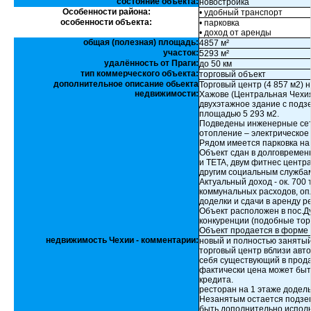
состояние объекта:
новостройка
Особенности района:
• удобный транспорт
особенности объекта:
• парковка
• доход от аренды
общая (полезная) площадь:
4857 м²
участок:
5293 м²
удалённость от Праги:
до 50 км
тип коммерческого объекта:
торговый объект
дополнительное описание обьекта
Торговый центр (4 857 м2) 
недвижимости:
Хажове (Центральная Чехия
двухэтажное здание с подз
площадью 5 293 м2.
Подведены инженерные сети
отопление – электрическое 
Рядом имеется парковка на 
Объект сдан в долговремен
и TETA, двум фитнес центра
другим социальным служба
Актуальный доход - ок. 700 
коммунальных расходов, оп
доделки и сдачи в аренду ре
Объект расположен в пос.Ду
конкуренции (подобные торг
Объект продается в форме
недвижимость Чехии - комментарии:
новый и полностью заняты
торговый центр вблизи авто
себя существующий в продав
фактически цена может быт
кредита.
ресторан на 1 этаже додел
Незанятым остается подзем
быть дополнительно исполь