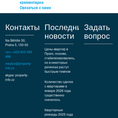
 центры. До узла Андел
комментарии
, а на машине — быстро
Связаться с нами
 комплексу.
Контакты
Последние
Задать
новости
вопрос
Na Bělidle 30,
Praha 5, 150 00
Цены квартир в
тел. +420 602 395
Праге, похоже,
486
стабилизировались,
но в некоторых
meytuv@property-
регионах растут
info.cz
быстрым темпом
skype: property-
info.cz
Количество сделок
с квартирами в
январе 2026 года
существенно
снизилось
Квартирные
рекорды 2025 года