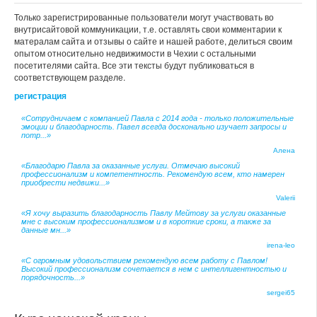
Только зарегистрированные пользователи могут участвовать во
внутрисайтовой коммуникации, т.е. оставлять свои комментарии к
матералам сайта и отзывы о сайте и нашей работе, делиться своим
опытом относительно недвижимости в Чехии с остальными
посетителями сайта. Все эти тексты будут публиковаться в
соответствующем разделе.
регистрация
«Сотрудничаем с компанией Павла с 2014 года - только положительные
эмоции и благодарность. Павел всегда досконально изучает запросы и
потр...»
Алена
«Благодарю Павла за оказанные услуги. Отмечаю высокий
профессионализм и компетентность. Рекомендую всем, кто намерен
приобрести недвижи...»
Valerii
«Я хочу выразить благодарность Павлу Мейтову за услуги оказанные
мне с высоким профессионализмом и в короткие сроки, а также за
данные мн...»
irena-leo
«С огромным удовольствием рекомендую всем работу с Павлом!
Высокий профессионализм сочетается в нем с интеллигентностью и
порядочность...»
sergei65