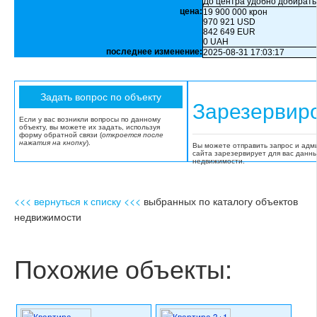
До центра удобно добирать
цена:
19 900 000 крон
970 921 USD
842 649 EUR
0 UAH
последнее изменение:
2025-08-31 17:03:17
Зарезервир
Если у вас возникли вопросы по данному
объекту, вы можете их задать, используя
форму обратной связи (
откроется после
нажатия на кнопку
).
Вы можете отправить запрос и адм
сайта зарезервирует для вас данн
недвижимости.
<<< вернуться к списку <<<
выбранных по каталогу объектов
недвижимости
Похожие объекты: