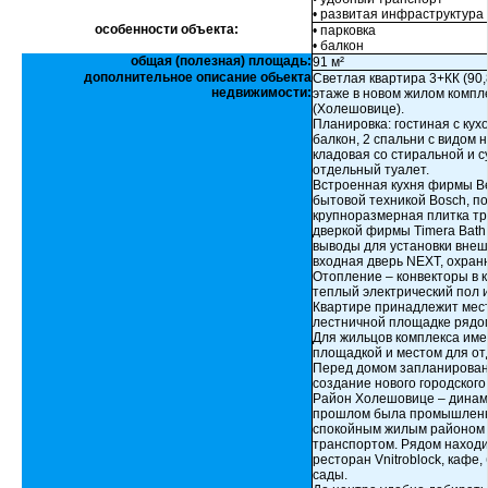
• развитая инфраструктура
особенности объекта:
• парковка
• балкон
общая (полезная) площадь:
91 м²
дополнительное описание обьекта
Светлая квартира 3+КК (90,
недвижимости:
этаже в новом жилом компле
(Холешовице).
Планировка: гостиная с кух
балкон, 2 спальни с видом
кладовая со стиральной и 
отдельный туалет.
Встроенная кухня фирмы B
бытовой техникой Bosch, по
крупноразмерная плитка тра
дверкой фирмы Timera Bath
выводы для установки внеш
входная дверь NEXT, охранн
Отопление – конвекторы в к
теплый электрический пол 
Квартире принадлежит мест
лестничной площадке рядом
Для жильцов комплекса име
площадкой и местом для от
Перед домом запланирован
создание нового городского
Район Холешовице – динами
прошлом была промышленны
спокойным жилым районом 
транспортом. Рядом находи
ресторан Vnitroblock, кафе
сады.