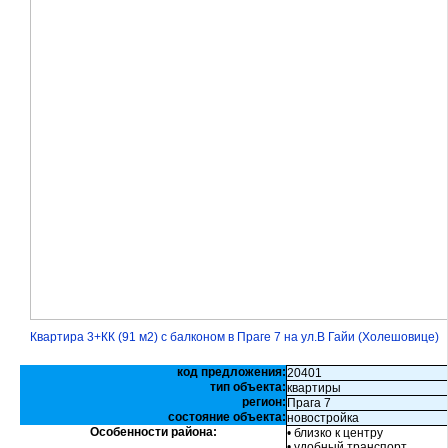
Квартира 3+КК (91 м2) с балконом в Праге 7 на ул.В Гайи (Холешовице)
код предложения:
20401
тип объекта:
квартиры
регион:
Прага 7
состояние объекта:
новостройка
Особенности района:
• близко к центру
• удобный транспорт