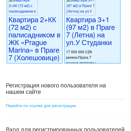
Квартира 2+КК
Квартира 3+1
(72 м2) с
(97 м2) в Праге
палисадником в
7 (Летна) на
ЖК «Prague
ул.У Студанки
Marina» в Праге
17 000 000 CZK
7 (Холешовице)
регион:Прага 7
на
раздел: квартиры
состояние: стандарт
ул.Янковцова
номер объекта:
20504
18 700 000 CZK
Регистрация нового пользователя на
регион:Прага 7
нашем сайте
раздел: квартиры
состояние: новостройка
номер объекта:
20730
Перейти по ссылке для регистрации
Вход для регистрированных пользователей