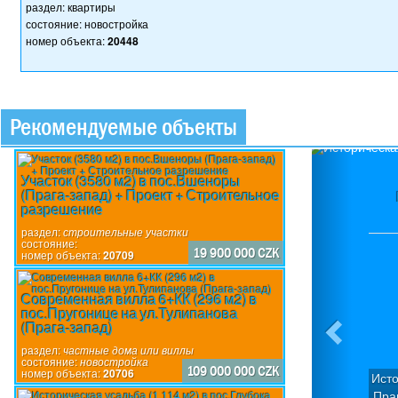
раздел: квартиры
состояние: новостройка
номер объекта:
20448
Рекомендуемые объекты
Previou
Участок (3580 м2) в пос.Вшеноры
(Прага-запад) + Проект + Строительное
разрешение
раздел:
строительные участки
состояние:
19 900 000 CZK
номер объекта:
20709
Современная вилла 6+КК (296 м2) в
пос.Пругонице на ул.Тулипанова
(Прага-запад)
раздел:
частные дома или виллы
состояние:
новостройка
109 000 000 CZK
номер объекта:
20706
Исто
Праг