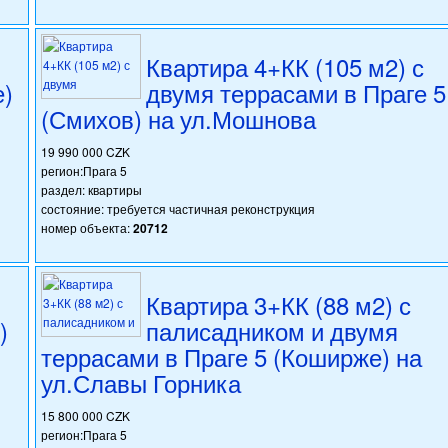
Квартира 4+КК (105 м2) с
е)
двумя террасами в Праге 5
(Смихов) на ул.Мошнова
19 990 000 CZK
регион:Прага 5
раздел: квартиры
состояние: требуется частичная реконструкция
номер объекта:
20712
Квартира 3+КК (88 м2) с
)
палисадником и двумя
террасами в Праге 5 (Коширже) на
ул.Славы Горника
15 800 000 CZK
регион:Прага 5