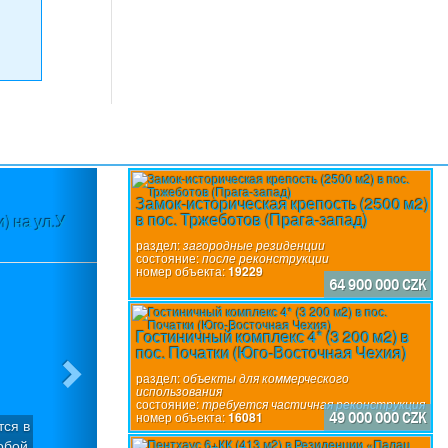
Next
Замок-историческая крепость (2500 м2)
в пос. Тржеботов (Прага-запад)
) на ул.У
Участок (3580 м2) в пос.Вшеноры (П
разр
раздел:
загородные резиденции
состояние:
после реконструкции
номер объекта:
19229
64 900 000 CZK
Гостиничный комплекс 4* (3 200 м2) в
пос. Початки (Юго-Восточная Чехия)
раздел:
объекты для коммерческого
использования
состояние:
требуется частичная реконструкция
номер объекта:
16081
49 000 000 CZK
тся в
Участок с уклоном (3580 м2), который м
обой
участка под застройку с общей подъе