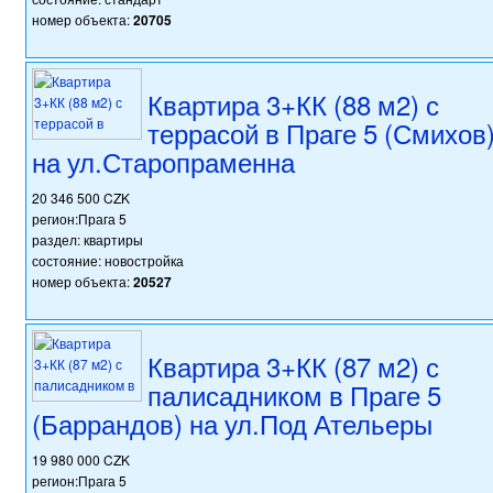
номер объекта:
20705
Квартира 3+КК (88 м2) с
террасой в Праге 5 (Смихов
на ул.Старопраменна
20 346 500 CZK
регион:Прага 5
раздел: квартиры
состояние: новостройка
номер объекта:
20527
Квартира 3+КК (87 м2) с
палисадником в Праге 5
(Баррандов) на ул.Под Ательеры
19 980 000 CZK
регион:Прага 5