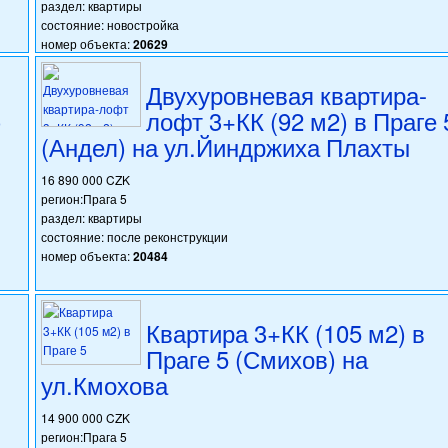
раздел: квартиры
состояние: новостройка
номер объекта:
20629
Двухуровневая квартира-
)
лофт 3+КК (92 м2) в Праге 
(Андел) на ул.Йиндржиха Плахты
16 890 000 CZK
регион:Прага 5
раздел: квартиры
состояние: после реконструкции
номер объекта:
20484
Квартира 3+КК (105 м2) в
Праге 5 (Смихов) на
ул.Кмохова
14 900 000 CZK
регион:Прага 5