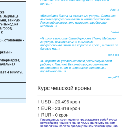
Павел всегда досконально изучает запросы и
потр...»
Алена
аже
«Благодарю Павла за оказанные услуги. Отмечаю
На Вацлавце.
высокий профессионализм и компетентность.
льни, ванную
Рекомендую всем, кто намерен приобрести
ть выход на
недвижи...»
а город.
 к
Valerii
«Я хочу выразить благодарность Павлу Мейтову
), отопление -
за услуги оказанные мне с высоким
профессионализмом и в короткие сроки, а также за
данные мн...»
рками и
irena-leo
упермаркет,
«С огромным удовольствием рекомендую всем
начальная
работу с Павлом! Высокий профессионализм
сочетается в нем с интеллигентностью и
порядочность...»
мает 4 минуты,
sergei65
Курс чешской кроны
1 USD -
20.496 крон
1 EUR -
23.616 крон
1 RUR -
0 крон
Приведенные соотношения представляют собой курсы
крупнейшего чешского банка ЧСОБ на покупку банком
безналичной валюты продажу банком чешских крон) на