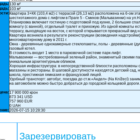
щадь:
130 м²
щадь:
103 м²
ости:
Квартира 3+КК (103,4 м2) с террасой (26,13 м2) расположена на 6-ом эт
шестиэтажного дома с лифтом в Праге 5 - Смихов (Мальвазинки) на ул.
Планировка включает гостиную с подготовкой под кухню, 2 большие спа
комнату (с ванной), отдельный туалет и прихожую. Из одной комнаты ес
террасу, выходящую на восток, с которой открывается прекрасный вид н
Квартира возникла в результате реконструкции (возведения надстройки)
многоквартирному дому в 2011 г.
Окна - деревянные однокамерные стеклопакеты, полы - деревянные (дуб
газовый котел.
В стоимость входит 1 место в парковочной системе парк-лифт.
Мальвазинки — востребованный зеленый район, знаменитый своими па
уникальным архитектурным обликом.
Хорошая инфраструктура: в непосредственной близости расположены с
магазины и рестораны. В шаговой доступности находятся детский сад, 
школа, престижная гимназия и французский лицей.
Удобный транспорт: автобус, поездка до ст.м.«Андел» (Na Knížecí) зани
на автомобиле можно быстро добраться до городской кольцевой дороги.
цена:
17 900 000 крон
873 341 USD
757 960 EUR
0 UAH
ение:
2026-07-15 10:28:30
Зарезервировать
орму