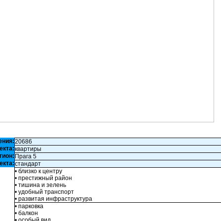
ения:
20686
екта:
квартиры
гион:
Прага 5
екта:
стандарт
• близко к центру
• престижный район
• тишина и зелень
• удобный транспорт
• развитая инфраструктура
• парковка
• балкон
• особый вид