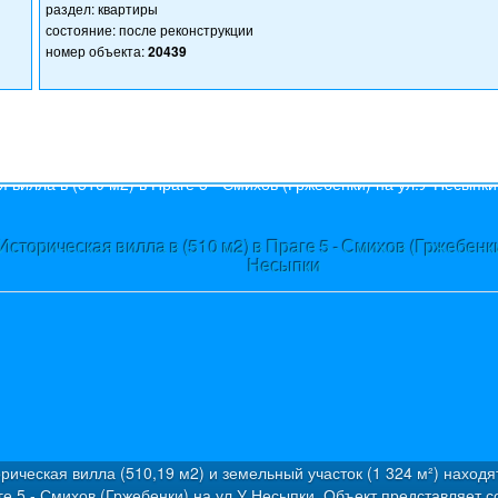
раздел: квартиры
состояние: после реконструкции
номер объекта:
20439
s
Историческая вилла в (510 м2) в Праге 5 - Смихов (Гржебенки
Несыпки
рическая вилла (510,19 м2) и земельный участок (1 324 м²) находя
е 5 - Смихов (Гржебенки) на ул.У Несыпки. Объект представляет с