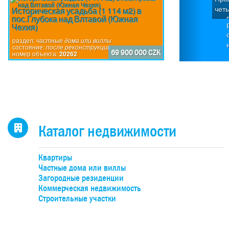
чет
Историческая усадьба (1 114 м2) в
пос.Глубока над Влтавой (Южная
Д
Чехия)
ква
П
раздел:
частные дома или виллы
состояние:
после реконструкции
по
69 900 000 CZK
номер объекта:
20262
исп
пр
дом
каж
4-
н
Каталог недвижимости
оби
бо
Квартиры
об
Частные дома или виллы
уча
Загородные резиденции
Коммерческая недвижимость
Строительные участки
де