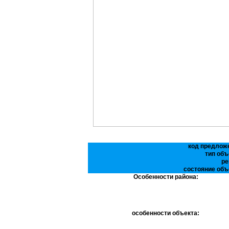
код предлож
тип объ
ре
состояние объ
Особенности района:
особенности объекта: