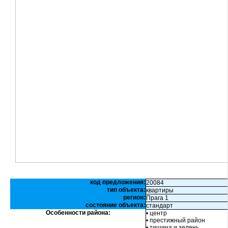
код предложения:
20084
тип объекта:
квартиры
регион:
Прага 1
состояние объекта:
стандарт
Особенности района:
• центр
• престижный район
• тишина и зелень