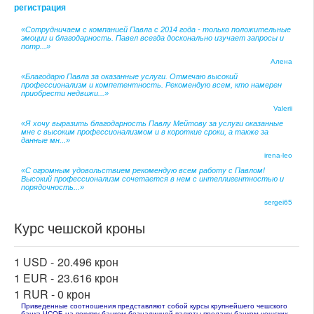
регистрация
«Сотрудничаем с компанией Павла с 2014 года - только положительные
эмоции и благодарность. Павел всегда досконально изучает запросы и
потр...»
Алена
«Благодарю Павла за оказанные услуги. Отмечаю высокий
профессионализм и компетентность. Рекомендую всем, кто намерен
приобрести недвижи...»
Valerii
«Я хочу выразить благодарность Павлу Мейтову за услуги оказанные
мне с высоким профессионализмом и в короткие сроки, а также за
данные мн...»
irena-leo
«С огромным удовольствием рекомендую всем работу с Павлом!
Высокий профессионализм сочетается в нем с интеллигентностью и
порядочность...»
sergei65
Курс чешской кроны
1 USD -
20.496 крон
1 EUR -
23.616 крон
1 RUR -
0 крон
Приведенные соотношения представляют собой курсы крупнейшего чешского
банка ЧСОБ на покупку банком безналичной валюты продажу банком чешских