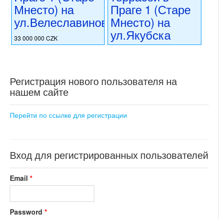
Мнесто) на
Праге 1 (Старе
ул.Велеславинова
Мнесто) на
ул.Якубска
33 000 000 CZK
регион:Прага 1
28 000 000 CZK
раздел: квартиры
регион:Прага 1
состояние: после
раздел: квартиры
реконструкции
Регистрация нового пользователя на
состояние: стандарт
номер объекта:
20529
номер объекта:
20421
нашем сайте
Перейти по ссылке для регистрации
Вход для регистрированных пользователей
Email
*
Password
*