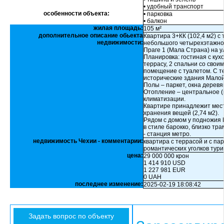
• удобный транспорт
особенности объекта:
• парковка
• балкон
жилая площадь:
105 м²
дополнительное описание обьекта
Квартира 3+КК (102,4 м2) с
недвижимости:
небольшого четырехэтажного
Праге 1 (Мала Страна) на у
Планировка: гостиная с ку
террасу, 2 спальни со свои
помещение с туалетом. С т
исторические здания Мало
Полы – паркет, окна дерев
Отопление – центральное (г
климатизации.
Квартире принадлежит мест
хранения вещей (2,74 м2).
Рядом с домом у подножия
в стиле барокко, близко т
- станция метро.
недвижимость Чехии - комментарии:
квартира с террасой и с па
романтических уголков тури
цена:
29 000 000 крон
1 414 910 USD
1 227 981 EUR
0 UAH
последнее изменение:
2025-02-19 18:08:42