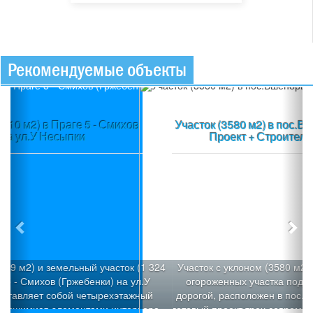
Рекомендуемые объекты
Previous
Ne
Участок (3580 м2) в пос.Вшеноры (Прага-запад) +
Проект + Строительное разрешение
Участок с уклоном (3580 м2), который можно разделить н
огороженных участка под застройку с общей подъездно
дорогой, расположен в пос.Вшеноры (Прага-запад). Имее
готовый проект трех современных вилл «Панорама Вшен