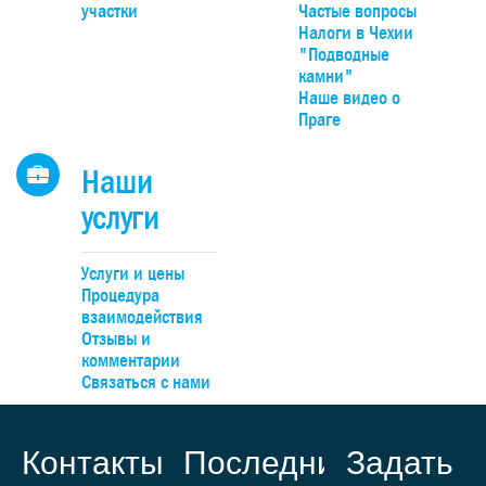
Смиховского или Главного вокзалов.
участки
Частые вопросы
Налоги в Чехии
"Подводные
камни"
Наше видео о
Праге
Наши
услуги
Услуги и цены
Процедура
взаимодействия
Отзывы и
комментарии
Связаться с нами
Контакты
Последние
Задать