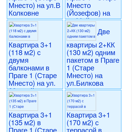
Мнесто) на ул.В
Мнесто
Колковне
(Йозефов) на
ул.Майзелова
33 000 000 CZK
регион:Прага 1
Две
27 990 000 CZK
раздел: квартиры
регион:Прага 1
состояние: после
раздел: квартиры
Квартира 3+1
квартиры 2+КК
реконструкции
состояние: стандарт
(118 м2) с
(130 м2) одним
номер объекта:
20331
номер объекта:
20684
двумя
пакетом в Праге
балконами в
1 (Старе
Праге 1 (Старе
Мнесто) на
Мнесто) на ул.
ул.Билкова
28 ржийна
29 546 000 CZK
регион:Прага 1
33 000 000 CZK
раздел: квартиры
регион:Прага 1
состояние: после
раздел: квартиры
Квартира 3+1
Квартира 3+1
реконструкции
состояние: после
(135 м2) в
(170 м2) с
номер объекта:
20584
реконструкции
Праге 1 (Старе
террасой в
номер объекта:
20646