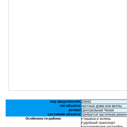
код предложения:
20692
тип объекта:
частные дома или виллы
регион:
Центральная Чехия
состояние объекта:
требуется частичная рекон
Особенности района:
• тишина и зелень
• удобный транспорт
• историческая застройка