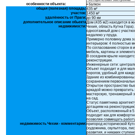
особенности объекта:
• балкон
общая (полезная) площадь:
435 м²
участок:
1450 м²
удалённость от Праги:
до 90 км
дополнительное описание обьекта
Дом (435 м2) находится в 
недвижимости:
Чехия, область Кутна Гора)
одноэтажный дом с участком
недалеко у пруда.
Примерно половину дома з
интерьером: 4 полностью м
По согласованию сторон в 
мебель, картины и элемент
В соседнем крыле находитс
реконструкции.
Инженерные сети: централь
Объект подходит и для мал
порогов, удобный для каждо
Здание из комбинированных
сохранением первоначально
Открытое пространство бы
аркадой можно превратить 
мастерскую, тренажерный з
на сад.
Статус памятника архитект
дотациям на реконструкцию
Объект, расположенный в 5 
подходит как для комфортно
позволяя совмещать работу
недвижимость Чехии - комментарии:
пригород исторической Кутн
(художника, скульптора, пис
развития, и никаких ступене