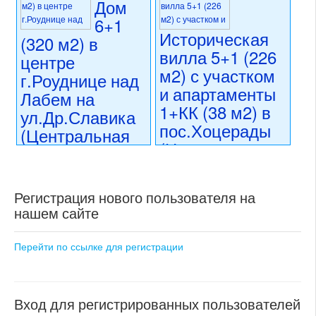
Дом
6+1
Историческая
(320 м2) в
вилла 5+1 (226
центре
м2) с участком
г.Роуднице над
и апартаменты
Лабем на
1+КК (38 м2) в
ул.Др.Славика
пос.Хоцерады
(Центральная
(Центральная
Чехия)
Чехия)
14 990 000 CZK
регион:Центральная Чехия
16 999 000 CZK
Регистрация нового пользователя на
раздел: частные дома или
регион:Центральная Чехия
нашем сайте
виллы
раздел: частные дома или
состояние: требуются
виллы
косметические работы
состояние: после
Перейти по ссылке для регистрации
номер объекта:
20508
реконструкции
номер объекта:
17808
Вход для регистрированных пользователей