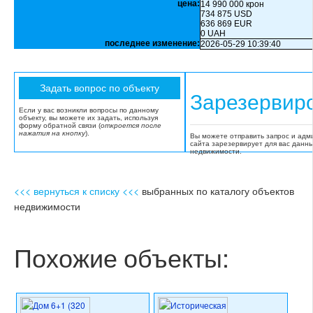
цена:
14 990 000 крон
734 875 USD
636 869 EUR
0 UAH
последнее изменение:
2026-05-29 10:39:40
Зарезервир
Если у вас возникли вопросы по данному
объекту, вы можете их задать, используя
форму обратной связи (
откроется после
нажатия на кнопку
).
Вы можете отправить запрос и адм
сайта зарезервирует для вас данн
недвижимости.
<<< вернуться к списку <<<
выбранных по каталогу объектов
недвижимости
Похожие объекты: