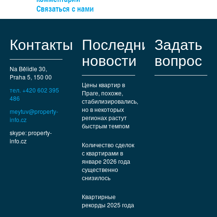
можно легко доехать на автобусе, а на машине — быст
Связаться с нами
выехать к туннельному комплексу.
Контакты
Последние
Задать
новости
вопрос
Na Bělidle 30,
Praha 5, 150 00
Цены квартир в
тел. +420 602 395
Праге, похоже,
486
стабилизировались,
но в некоторых
meytuv@property-
регионах растут
info.cz
быстрым темпом
skype: property-
info.cz
Количество сделок
с квартирами в
январе 2026 года
существенно
снизилось
Квартирные
рекорды 2025 года