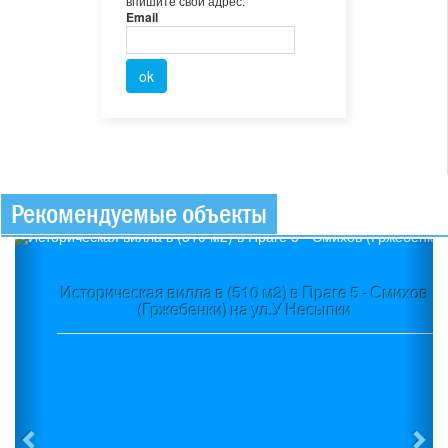
впишите свой адрес:
Email
Рекомендуемые объекты
Previous
Ne
Историческая вилла в (510 м2) в Праге 5 - Смихов
(Гржебенки) на ул.У Несыпки