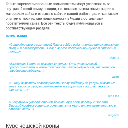
Только зарегистрированные пользователи могут участвовать во
внутрисайтовой коммуникации, т.е. оставлять свои комментарии к
матералам сайта и отзывы о сайте и нашей работе, делиться своим
опытом относительно недвижимости в Чехии с остальными
посетителями сайта. Все эти тексты будут публиковаться в
соответствующем разделе.
регистрация
«Сотрудничаем с компанией Павла с 2014 года - только положительные
эмоции и благодарность. Павел всегда досконально изучает запросы и
потр...»
Алена
«Благодарю Павла за оказанные услуги. Отмечаю высокий
профессионализм и компетентность. Рекомендую всем, кто намерен
приобрести недвижи...»
Valerii
«Я хочу выразить благодарность Павлу Мейтову за услуги оказанные
мне с высоким профессионализмом и в короткие сроки, а также за
данные мн...»
irena-leo
«С огромным удовольствием рекомендую всем работу с Павлом!
Высокий профессионализм сочетается в нем с интеллигентностью и
порядочность...»
sergei65
Курс чешской кроны