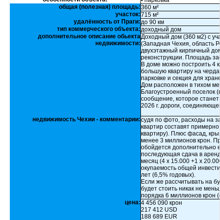
• парковка
общая (полезная) площадь:
360 м²
участок:
715 м²
удалённость от Праги:
до 90 км
тип коммерческого объекта:
доходный дом
дополнительное описание обьекта
Доходный дом (360 м2) с уч
недвижимости:
(Западная Чехия, область 
двухэтажный кирпичный дом
реконструкции. Площадь зас
В доме можно построить 4 
большую квартиру на черда
парковке и секция для хран
Дом расположен в тихом ме
Благоустроенный поселок (в
сообщение, которое станет
2026 г. дороги, соединяюще
недвижимость Чехии - комментарии:
судя по фото, расходы на 
квартир составят примерно
квартиру). Плюс фасад, кры
менее 3 миллионов крон. П
обойдется дополнительно е
последующая сдача в аренд
месяц (4 х 15.000 +1 х 20.00
окупаемость общей инвестиц
лет (6,5% годовых).
Если же рассчитывать на бу
будет стоить никак не мень
порядка 6 миллионов крон (
цена:
4 456 090 крон
217 412 USD
188 689 EUR