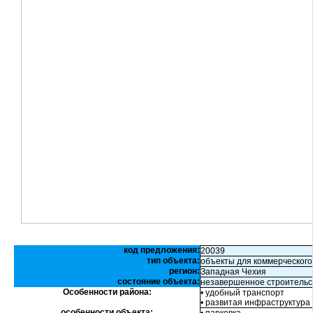
код предложения:
20039
тип объекта:
объекты для коммерческого
регион:
Западная Чехия
состояние объекта:
незавершенное строительс
Особенности района:
• удобный транспорт
• развитая инфраструктура
особенности объекта: