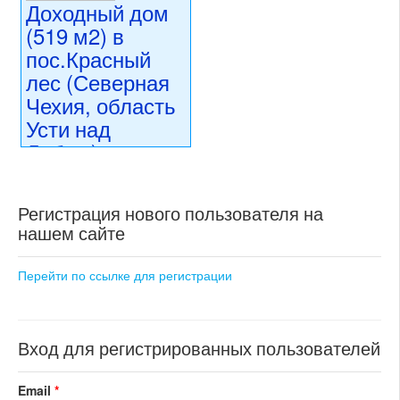
Доходный дом
(519 м2) в
пос.Красный
лес (Северная
Чехия, область
Усти над
Лабем)
5 300 000 CZK
регион:Северная Чехия
Регистрация нового пользователя на
раздел: объекты для
нашем сайте
коммерческого использования
состояние: стандарт
номер объекта:
20673
Перейти по ссылке для регистрации
Вход для регистрированных пользователей
Email
*