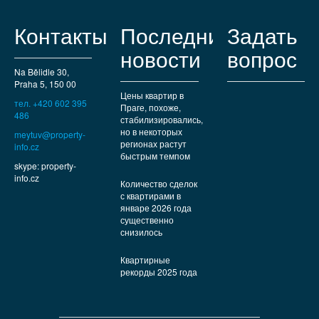
Контакты
Последние
Задать
новости
вопрос
Na Bělidle 30,
Praha 5, 150 00
Цены квартир в
тел. +420 602 395
Праге, похоже,
486
стабилизировались,
но в некоторых
meytuv@property-
регионах растут
info.cz
быстрым темпом
skype: property-
info.cz
Количество сделок
с квартирами в
январе 2026 года
существенно
снизилось
Квартирные
рекорды 2025 года