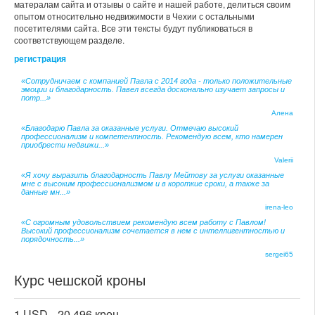
матералам сайта и отзывы о сайте и нашей работе, делиться своим
опытом относительно недвижимости в Чехии с остальными
посетителями сайта. Все эти тексты будут публиковаться в
соответствующем разделе.
регистрация
«Сотрудничаем с компанией Павла с 2014 года - только положительные
эмоции и благодарность. Павел всегда досконально изучает запросы и
потр...»
Алена
«Благодарю Павла за оказанные услуги. Отмечаю высокий
профессионализм и компетентность. Рекомендую всем, кто намерен
приобрести недвижи...»
Valerii
«Я хочу выразить благодарность Павлу Мейтову за услуги оказанные
мне с высоким профессионализмом и в короткие сроки, а также за
данные мн...»
irena-leo
«С огромным удовольствием рекомендую всем работу с Павлом!
Высокий профессионализм сочетается в нем с интеллигентностью и
порядочность...»
sergei65
Курс чешской кроны
1 USD -
20.496 крон