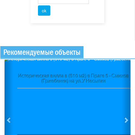
Рекомендуемые объекты
Previous
Ne
Историческая вилла в (510 м2) в Праге 5 - Смихов
(Гржебенки) на ул.У Несыпки