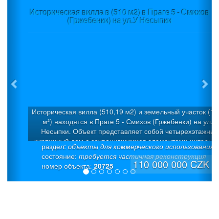
Историческая вилла в (510 м2) в Праге 5 - Смихов
(Гржебенки) на ул.У Несыпки
Историческая вилла (510,19 м2) и земельный участок (1 
м²) находятся в Праге 5 - Смихов (Гржебенки) на ул.У
Несыпки. Объект представляет собой четырехэтажный
кирпичный дом с сохранившимися элементами интерьер
раздел:
объекты для коммерческого использования
Дом был построен в 1925 г. в стиле «модерн» как семей
состояние:
требуется частичная реконструкция
вилла с 5 квартирами. Была проведена капитальная
110 000 000 CZK
номер объекта:
20725
дорогостоящая реконструкция. Полезная площадь: 510,19
(из которых 50 м² – полуподвал + 50 м² - подвал). На каж
этаже предусмотрена входная дверь. Это позволяет
использовать каждый уровень как отдельные жилые един
Отопление - мощный газовый котел (система теплого пол
европейского производителя Giacomini), надежная