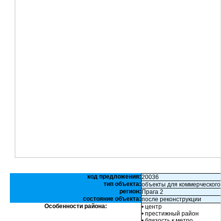
код предложения:
20036
тип объекта:
объекты для коммерческого
регион:
Прага 2
состояние объекта:
после реконструкции
Особенности района:
• центр
• престижный район
• близость к метро