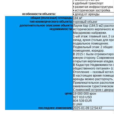
• удобный транспорт
• развитая инфраструктура
• историческая застройка
особенности объекта:
• доход от аренды
общая (полезная) площадь:
184 м²
тип коммерческого объекта:
торговый объект
дополнительное описание обьекта
Лаунж бар (184,5 м2) распо
недвижимости:
исторического кирпичного ж
Масариково набржежи.
1-ый этаж: главный зал, 2 с
склад, кухня (только для п
подвальное помещение.
Подвальный этаж: 2 общие 
помещение, коридор.
В 2015 г. были отремонтир
южную сторону. Современны
открытая кирпичная кладка.
В Кадастре Недвижимости о
общественного питания» (с
Отопление – газовый котел.
В настоящее время помещен
аренды можно расторгнуть.
Привлекательное расположе
оживленном туристическом 
Словянский остров с двор
цена:
19 000 000 крон
927 010 USD
804 539 EUR
0 UAH
последнее изменение:
2025-01-09 12:54:47