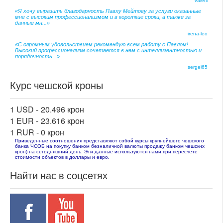
Valerii
«Я хочу выразить благодарность Павлу Мейтову за услуги оказанные
мне с высоким профессионализмом и в короткие сроки, а также за
данные мн...»
irena-leo
«С огромным удовольствием рекомендую всем работу с Павлом!
Высокий профессионализм сочетается в нем с интеллигентностью и
порядочность...»
sergei65
Курс чешской кроны
1 USD -
20.496 крон
1 EUR -
23.616 крон
1 RUR -
0 крон
Приведенные соотношения представляют собой курсы крупнейшего чешского
банка ЧСОБ на покупку банком безналичной валюты продажу банком чешских
крон) на сегодняшний день. Эти данные используются нами при пересчете
стоимости объектов в доллары и евро.
Найти нас в соцсетях