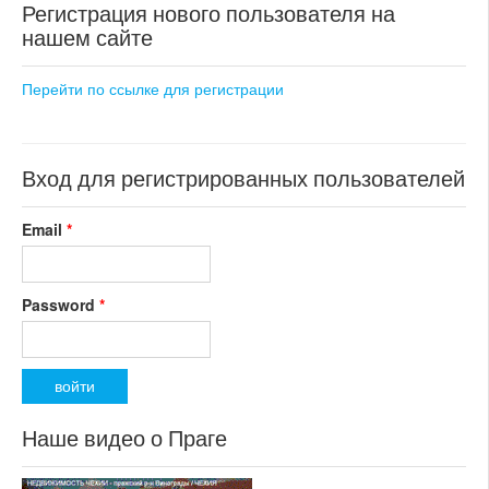
Регистрация нового пользователя на
номер объекта:
20422
раздел: объекты для
нашем сайте
коммерческого использования
состояние: новостройка
номер объекта:
18598
Перейти по ссылке для регистрации
Вход для регистрированных пользователей
Email
*
Password
*
Наше видео о Праге