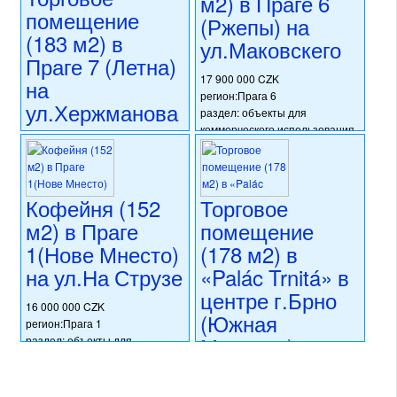
м2) в Праге 6
Чехия
помещение
(Ржепы) на
раздел: объекты для
(183 м2) в
ул.Маковскего
коммерческого использования
Праге 7 (Летна)
состояние: стандарт
номер объекта:
20586
17 900 000 CZK
на
регион:Прага 6
ул.Хержманова
раздел: объекты для
коммерческого использования
20 424 000 CZK
состояние: стандарт
регион:Прага 7
номер объекта:
20502
раздел: объекты для
коммерческого использования
Кофейня (152
Торговое
состояние: требуется
м2) в Праге
помещение
капитальная реконструкция
номер объекта:
20548
1(Нове Мнесто)
(178 м2) в
на ул.На Струзе
«Palác Trnitá» в
центре г.Брно
16 000 000 CZK
(Южная
регион:Прага 1
Моравия)
раздел: объекты для
коммерческого использования
состояние: после
16 056 000 CZK
реконструкции
регион:Южная Моравия