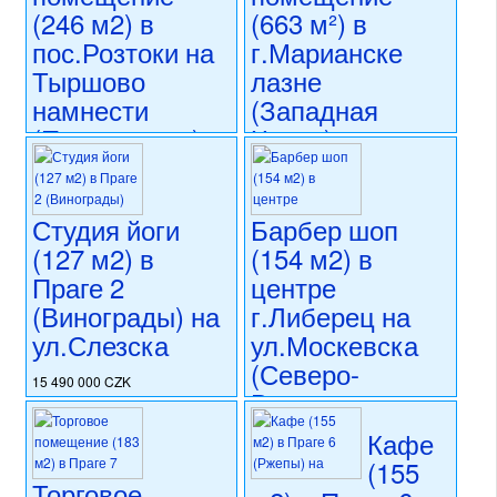
(246 м2) в
(663 м²) в
пос.Розтоки на
г.Марианске
Тыршово
лазне
намнести
(Западная
(Прага-запад)
Чехия) на
ул.Главни
18 990 000 CZK
Тржида
регион:область Праги
раздел: объекты для
Студия йоги
Барбер шоп
16 900 000 CZK
коммерческого использования
(127 м2) в
(154 м2) в
регион:Западная Чехия
состояние: стандарт
раздел: объекты для
Праге 2
центре
номер объекта:
20623
коммерческого использования
(Винограды) на
г.Либерец на
состояние: стандарт
ул.Слезска
ул.Москевска
номер объекта:
20723
(Северо-
15 490 000 CZK
Восточная
регион:Прага 2
Чехия)
раздел: объекты для
Кафе
коммерческого использования
(155
состояние: стандарт
16 000 000 CZK
Торговое
номер объекта:
20689
регион:Северо-Восточная