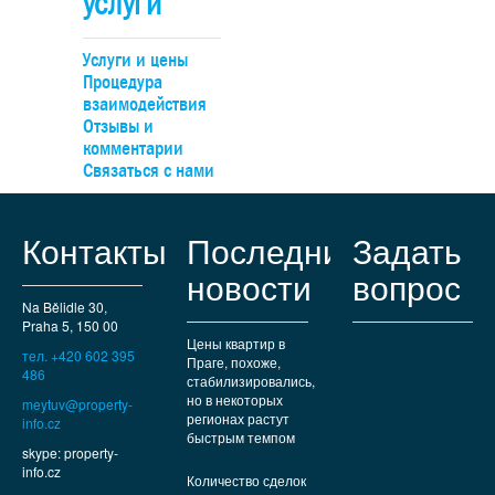
услуги
размере приблизительно 20 млн.крон. Объект предлагает
продаже целиком в форме передачи 100% доли компани
владельце или с возможностью гибкого разделения на д
Услуги и цены
отдельных инвестиционных этапа. Вилла в тихом и
Процедура
престижном районе с дипломатическими резиденциями 
взаимодействия
соседству. Идеальное место для жизни: рядом престиж
Отзывы и
школы, спортплощадки и торговые центры. До узла Анд
комментарии
можно легко доехать на автобусе, а на машине — быст
Связаться с нами
выехать к туннельному комплексу.
Контакты
Последние
Задать
новости
вопрос
Na Bělidle 30,
Praha 5, 150 00
Цены квартир в
тел. +420 602 395
Праге, похоже,
486
стабилизировались,
но в некоторых
meytuv@property-
регионах растут
info.cz
быстрым темпом
skype: property-
info.cz
Количество сделок