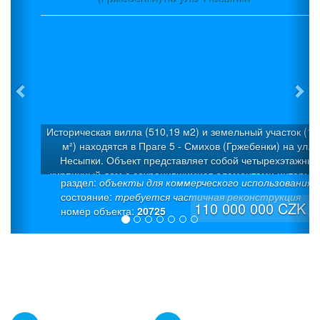
Историческая вилла (510,19 м2) и земельный участок (1 
м²) находятся в Праге 5 - Смихов (Гржебенки) на ул.У
Несыпки. Объект представляет собой четырехэтажный
кирпичный дом с сохранившимися элементами интерьер
раздел:
объекты для коммерческого использования
Дом был построен в 1925 г. в стиле «модерн» как семей
состояние:
требуется частичная реконструкция
вилла с 5 квартирами. Была проведена капитальная
110 000 000 CZK
номер объекта:
20725
дорогостоящая реконструкция. Полезная площадь: 510,19
(из которых 50 м² – полуподвал + 50 м² - подвал). На каж
этаже предусмотрена входная дверь. Это позволяет
использовать каждый уровень как отдельные жилые един
Отопление - мощный газовый котел (система теплого пол
европейского производителя Giacomini), надежная
интеллектуальная система «умный дом» Eaton, современ
разводка мультимедиа (интернет и ТВ-розетки в каждо