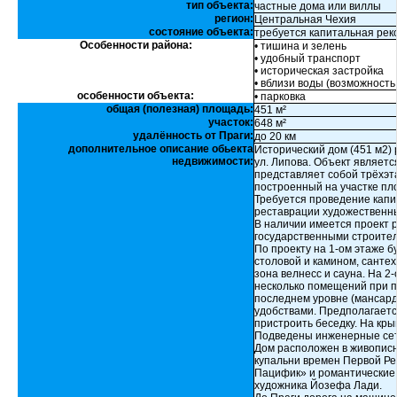
тип объекта:
частные дома или виллы
регион:
Центральная Чехия
состояние объекта:
требуется капитальная рек
Особенности района:
• тишина и зелень
• удобный транспорт
• историческая застройка
• вблизи воды (возможность
особенности объекта:
• парковка
общая (полезная) площадь:
451 м²
участок:
648 м²
удалённость от Праги:
до 20 км
дополнительное описание обьекта
Исторический дом (451 м2) 
недвижимости:
ул. Липова. Объект являет
представляет собой трёхэт
построенный на участке пл
Требуется проведение капи
реставрации художественны
В наличии имеется проект 
государственными строите
По проекту на 1-ом этаже б
столовой и камином, санте
зона велнесс и сауна. На 
несколько помещений при 
последнем уровне (мансард
удобствами. Предполагаетс
пристроить беседку. На кр
Подведены инженерные сети:
Дом расположен в живописн
купальни времен Первой Ре
Пацифик» и романтические 
художника Йозефа Лади.