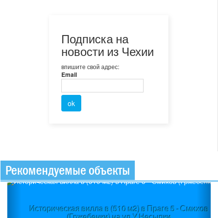
Подписка на
новости из Чехии
впишите свой адрес:
Email
Рекомендуемые объекты
Previous
Ne
Историческая вилла в (510 м2) в Праге 5 - Смихов
(Гржебенки) на ул.У Несыпки