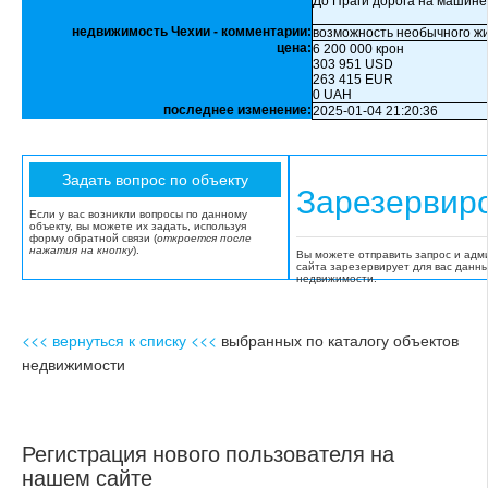
До Праги дорога на машине
недвижимость Чехии - комментарии:
возможность необычного жи
цена:
6 200 000 крон
303 951 USD
263 415 EUR
0 UAH
последнее изменение:
2025-01-04 21:20:36
Зарезервир
Если у вас возникли вопросы по данному
объекту, вы можете их задать, используя
форму обратной связи (
откроется после
нажатия на кнопку
).
Вы можете отправить запрос и адм
сайта зарезервирует для вас данн
недвижимости.
<<< вернуться к списку <<<
выбранных по каталогу объектов
недвижимости
Регистрация нового пользователя на
нашем сайте