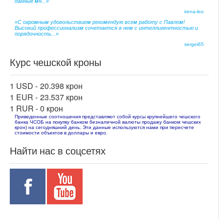
данные мн...»
irena-leo
«С огромным удовольствием рекомендую всем работу с Павлом!
Высокий профессионализм сочетается в нем с интеллигентностью и
порядочность...»
sergei65
Курс чешской кроны
1 USD -
20.398 крон
1 EUR -
23.537 крон
1 RUR -
0 крон
Приведенные соотношения представляют собой курсы крупнейшего чешского
банка ЧСОБ на покупку банком безналичной валюты продажу банком чешских
крон) на сегодняшний день. Эти данные используются нами при пересчете
стоимости объектов в доллары и евро.
Найти нас в соцсетях