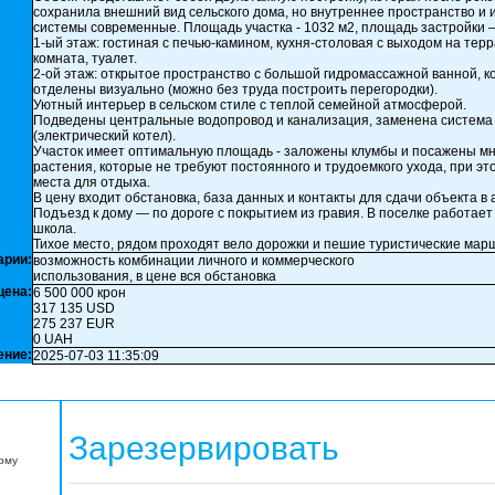
сохранила внешний вид сельского дома, но внутреннее пространство и
системы современные. Площадь участка - 1032 м2, площадь застройки –
1-ый этаж: гостиная с печью-камином, кухня-столовая с выходом на терр
комната, туалет.
2-ой этаж: открытое пространство с большой гидромассажной ванной, 
отделены визуально (можно без труда построить перегородки).
Уютный интерьер в сельском стиле с теплой семейной атмосферой.
Подведены центральные водопровод и канализация, заменена система
(электрический котел).
Участок имеет оптимальную площадь - заложены клумбы и посажены м
растения, которые не требуют постоянного и трудоемкого ухода, при эт
места для отдыха.
В цену входит обстановка, база данных и контакты для сдачи объекта в 
Подъезд к дому — по дороге с покрытием из гравия. В поселке работает 
школа.
Тихое место, рядом проходят вело дорожки и пешие туристические мар
арии:
возможность комбинации личного и коммерческого
использования, в цене вся обстановка
цена:
6 500 000 крон
317 135 USD
275 237 EUR
0 UAH
ение:
2025-07-03 11:35:09
Зарезервировать
орму