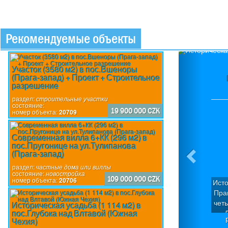
Рекомендуемые объекты
Previou
Участок (3580 м2) в пос.Вшеноры
(Прага-запад) + Проект + Строительное
разрешение
раздел:
строительные участки
состояние:
19 900 000 CZK
номер объекта:
20709
Современная вилла 6+КК (296 м2) в
пос.Пругонице на ул.Тулипанова
(Прага-запад)
раздел:
частные дома или виллы
состояние:
новостройка
109 000 000 CZK
номер объекта:
20706
Исто
Пра
чет
Историческая усадьба (1 114 м2) в
пос.Глубока над Влтавой (Южная
Д
Чехия)
кв