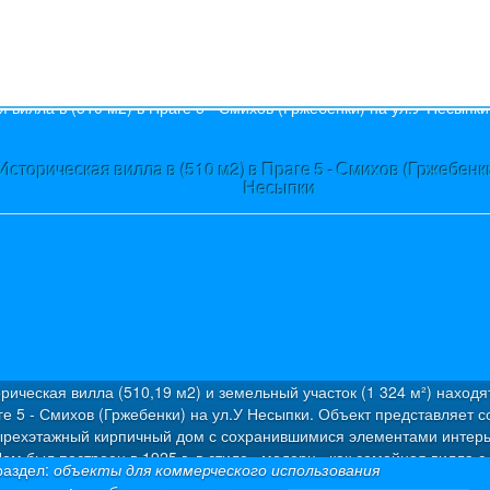
s
Историческая вилла в (510 м2) в Праге 5 - Смихов (Гржебенки
Несыпки
рическая вилла (510,19 м2) и земельный участок (1 324 м²) находя
ге 5 - Смихов (Гржебенки) на ул.У Несыпки. Объект представляет с
ырехэтажный кирпичный дом с сохранившимися элементами интерь
ом был построен в 1925 г. в стиле «модерн» как семейная вилла с
раздел:
объекты для коммерческого использования
артирами. Была проведена капитальная дорогостоящая реконструкц