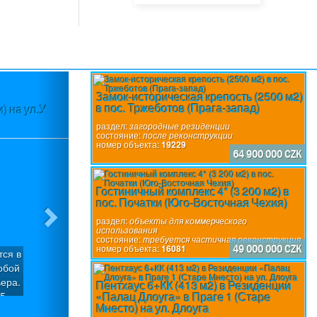
Next
Замок-историческая крепость (2500 м2)
в пос. Тржеботов (Прага-запад)
) на ул.У
Участок (3580 м2) в пос.Вшеноры (П
разр
раздел:
загородные резиденции
состояние:
после реконструкции
номер объекта:
19229
64 900 000 CZK
Гостиничный комплекс 4* (3 200 м2) в
пос. Початки (Юго-Восточная Чехия)
раздел:
объекты для коммерческого
использования
состояние:
требуется частичная реконструкция
номер объекта:
16081
49 000 000 CZK
тся в
Участок с уклоном (3580 м2), который м
обой
участка под застройку с общей подъе
ера.
пос.Вшеноры (Прага-запад). Имеется го
Пентхаус 6+КК (413 м2) в Резиденции
«Палац Длоуга» в Праге 1 (Старе
 5
вилл «Панорама Вшеноры» с Разрешение
раздел:
строительные участки
Мнесто) на ул. Длоуга
ия.
домов: Вилла «Х» (6/7+1): Площадь участ