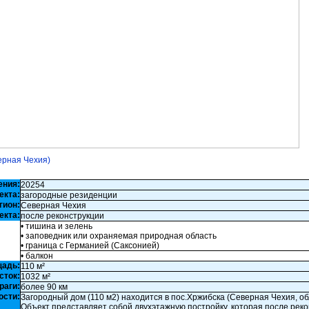
ерная Чехия)
ения:
20254
екта:
загородные резиденции
гион:
Северная Чехия
екта:
после реконструкции
• тишина и зелень
• заповедник или охраняемая природная область
• граница с Германией (Саксонией)
• балкон
щадь:
110 м²
сток:
1032 м²
раги:
более 90 км
ости:
Загородный дом (110 м2) находится в пос.Хржибска (Северная Чехия, об
Объект представляет собой двухэтажную постройку, которая после рек