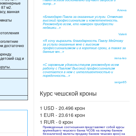
Павел всегда досконально изучает запросы и
 инженерные
потр...»
 87 м2.
Алена
асу, ванная
«Благодарю Павла за оказанные услуги. Отмечаю
комнаты
высокий профессионализм и компетентность.
Рекомендую всем, кто намерен приобрести
недвижи...»
 отопления
Valerii
«Я хочу выразить благодарность Павлу Мейтову
ноголетние
за услуги оказанные мне с высоким
ом достаточно
профессионализмом и в короткие сроки, а также за
данные мн...»
аренду.
детский сад и
irena-leo
«С огромным удовольствием рекомендую всем
шруты.
работу с Павлом! Высокий профессионализм
сочетается в нем с интеллигентностью и
порядочность...»
sergei65
Курс чешской кроны
1 USD -
20.496 крон
1 EUR -
23.616 крон
1 RUR -
0 крон
Приведенные соотношения представляют собой курсы
крупнейшего чешского банка ЧСОБ на покупку банком
безналичной валюты продажу банком чешских крон) на