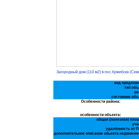
Загородный дом (110 м2) в пос.Хржибска (Сев
код предлож
тип объ
ре
состояние объ
Особенности района:
особенности объекта:
общая (полезная) пло
уча
удалённость от П
дополнительное описание обьекта недвижим