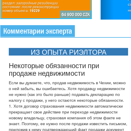
Вилла «Х» (6/7
раздел:
загородные резиденции
состояние:
площадь застр
состояние:
после реконструкции
номер объе
номер объекта:
19229
дом со встрое
64 900 000 CZK
тихая зона н
полезная площ
Комментарии эксперта
застройки 20,6
встроенный г
«Z» (4+kk): Пл
застройки - 14
ИЗ ОПЫТА РИЭЛТОРА
первом этаже, 
на юго-запа
Некоторые обязанности при
каждом участке
продаже недвижимости
осуществляетс
расположен н
Если вы думаете, что, продав недвижимость в Чехии, можно
долину, Чешски
о ней забыть, вы ошибаетесь. Хотя продавцу недвижимости
на автомобиле
не нужно (как это было раньше) подавать декларацию по
налогу с продажи, у него остаются некоторые обязанности.
1. Хотя договор страхования недвижимости автоматически
прекращает свое действие при переходе недвижимости
новому владельцу, страховая компания об этом факте не
знает. Поэтому, ее нужно после продажи известить письмом,
приложив к нему подтверждающий факт продажи документ