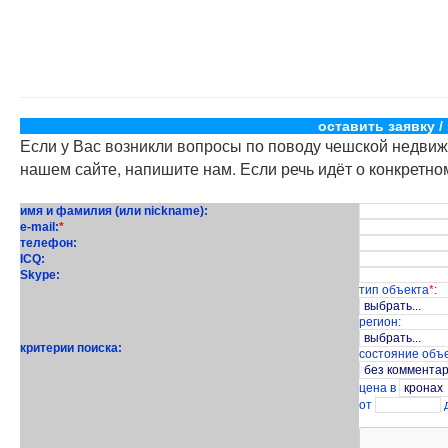
оставить заявку /
Если у Вас возникли вопросы по поводу чешской недвиж
нашем сайте, напишите нам. Если речь идёт о конкретном
имя и фамилия (или nickname):
e-mail:
*
телефон:
ICQ:
Skype:
тип объекта
*
:
регион:
критерии поиска:
состояние объе
цена в
от