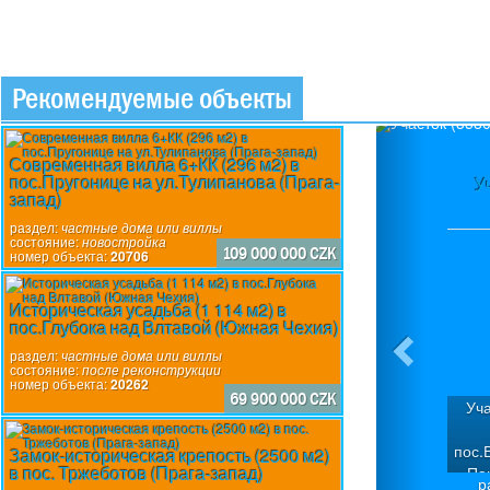
Рекомендуемые объекты
Previous
Современная вилла 6+КК (296 м2) в
пос.Пругонице на ул.Тулипанова (Прага-
Участок (3
запад)
раздел:
частные дома или виллы
состояние:
новостройка
109 000 000 CZK
номер объекта:
20706
Историческая усадьба (1 114 м2) в
пос.Глубока над Влтавой (Южная Чехия)
раздел:
частные дома или виллы
состояние:
после реконструкции
номер объекта:
20262
69 900 000 CZK
Участок с ук
участка 
пос.Вшеноры (
Замок-историческая крепость (2500 м2)
в пос. Тржеботов (Прага-запад)
«Панорама Вш
раздел:
ст