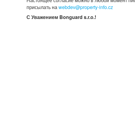
Настоящее согласие можно в любой момент пис
присылать на
webdev@property-info.cz
С Уважением Bonguard s.r.o.!