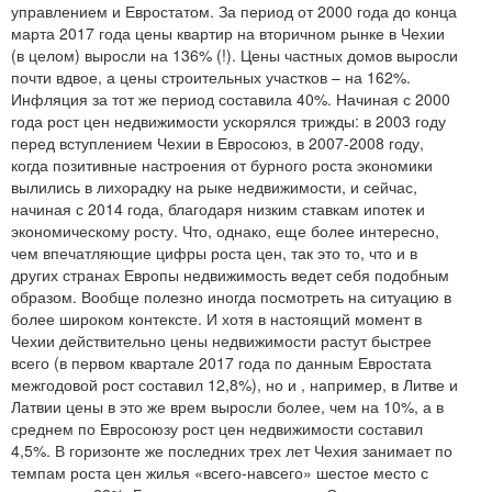
управлением и Евростатом. За период от 2000 года до конца
орошения, подключенной к большому резервуару 
марта 2017 года цены квартир на вторичном рынке в Чехии
На участке имеется 4 парковочных места, вся тер
(в целом) выросли на 136% (!). Цены частных домов выросли
зеленой стеной. Вилла расположена на боковой ул
почти вдвое, а цены строительных участков – на 162%.
главной площади. Пос.Пругонице уже давно яв
Инфляция за тот же период составила 40%. Начиная с 2000
востребованных жилых районов недалеко от Пра
года рост цен недвижимости ускорялся трижды: в 2003 году
необходимые коммунальные услуги – от ресторан
перед вступлением Чехии в Евросоюз, в 2007-2008 году,
международных школ и медицинских учреждений
когда позитивные настроения от бурного роста экономики
доступность обеспечивается автомагистралью Д1,
вылились в лихорадку на рыке недвижимости, и сейчас,
добраться за 15 минут на пригородном автобусе.
начиная с 2014 года, благодаря низким ставкам ипотек и
прогулок в нескольких минутах ходьбы находя
экономическому росту. Что, однако, еще более интересно,
Дендрологический сад.
чем впечатляющие цифры роста цен, так это то, что и в
других странах Европы недвижимость ведет себя подобным
образом. Вообще полезно иногда посмотреть на ситуацию в
более широком контексте. И хотя в настоящий момент в
Чехии действительно цены недвижимости растут быстрее
всего (в первом квартале 2017 года по данным Евростата
межгодовой рост составил 12,8%), но и , например, в Литве и
Латвии цены в это же врем выросли более, чем на 10%, а в
среднем по Евросоюзу рост цен недвижимости составил
4,5%. В горизонте же последних трех лет Чехия занимает по
темпам роста цен жилья «всего-навсего» шестое место с