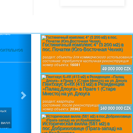
Next
Гостиничный комплекс 4* (3 200 м2) в
пос. Початки (Юго-Восточная Чехия)
ое
Современная вилла 6+КК (296 м2) в пос.Пруг
запад)
раздел:
объекты для коммерческого использования
состояние:
требуется частичная реконструкция
номер объекта:
16081
49 000 000 CZK
Пентхаус 6+КК (413 м2) в Резиденции
«Палац Длоуга» в Праге 1 (Старе
Мнесто) на ул. Длоуга
раздел:
квартиры
состояние:
после реконструкции
140 000 000 CZK
номер объекта:
20362
Современная семейная вилла 6+КК (296,1 м2) нах
ул.Тулипанова (Прага-запад). Объект представляе
с террасой (232,3 м2), построенную на участке 
Историческая вилла (581 м2) в
пос.Добржиховице (Прага-запад) на
застройки – 421 м2, площадь сада – 1182 м2. Дом 
раздел:
частные дома или виллы