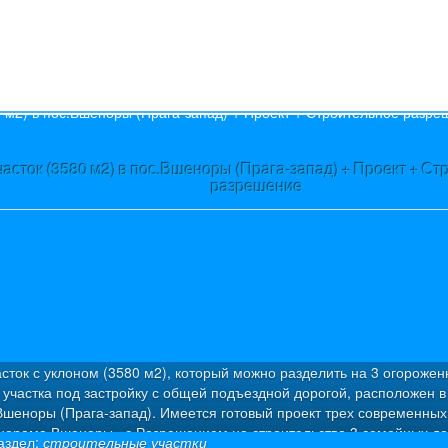
580 м2) в пос.Вшеноры (Прага-запад) + Проект + Строительн
разрешение
лоном (3580 м2), который можно разделить на 3 огороженных
под застройку с общей подъездной дорогой, расположен в
Прага-запад). Имеется готовый проект трех современных вилл
еноры» с Разрешением на строительство 3 семейных домов:
роительные участки