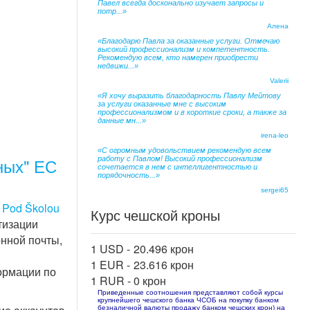
Павел всегда досконально изучает запросы и
потр...»
Алена
«Благодарю Павла за оказанные услуги. Отмечаю
высокий профессионализм и компетентность.
Рекомендую всем, кто намерен приобрести
недвижи...»
Valerii
«Я хочу выразить благодарность Павлу Мейтову
за услуги оказанные мне с высоким
профессионализмом и в короткие сроки, а также за
данные мн...»
irena-leo
«С огромным удовольствием рекомендую всем
ных" ЕС
работу с Павлом! Высокий профессионализм
сочетается в нем с интеллигентностью и
порядочность...»
sergei65
:
Pod Školou
Курс чешской кроны
тизации
онной почты,
1 USD -
20.496 крон
1 EUR -
23.616 крон
ормации по
1 RUR -
0 крон
Приведенные соотношения представляют собой курсы
крупнейшего чешского банка ЧСОБ на покупку банком
безналичной валюты продажу банком чешских крон) на