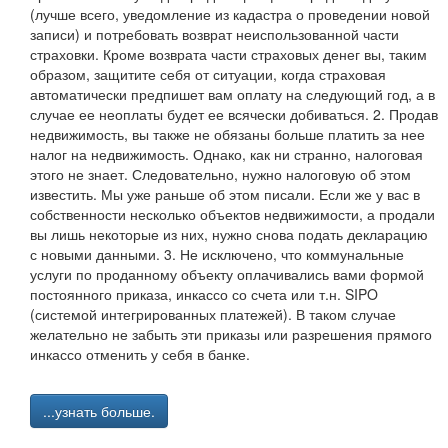
(лучше всего, уведомление из кадастра о проведении новой
записи) и потребовать возврат неиспользованной части
страховки. Кроме возврата части страховых денег вы, таким
образом, защитите себя от ситуации, когда страховая
автоматически предпишет вам оплату на следующий год, а в
случае ее неоплаты будет ее всячески добиваться. 2. Продав
недвижимость, вы также не обязаны больше платить за нее
налог на недвижимость. Однако, как ни странно, налоговая
этого не знает. Следовательно, нужно налоговую об этом
известить. Мы уже раньше об этом писали. Если же у вас в
собственности несколько объектов недвижимости, а продали
вы лишь некоторые из них, нужно снова подать декларацию
с новыми данными. 3. Не исключено, что коммунальные
услуги по проданному объекту оплачивались вами формой
постоянного приказа, инкассо со счета или т.н. SIPO
(системой интегрированных платежей). В таком случае
желательно не забыть эти приказы или разрешения прямого
инкассо отменить у себя в банке.
...узнать больше.