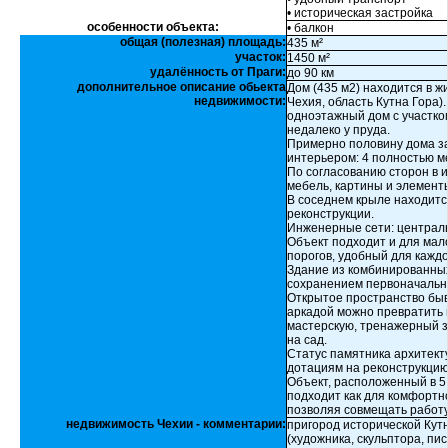
• историческая застройка
особенности объекта:
• балкон
общая (полезная) площадь:
435 м²
участок:
1450 м²
удалённость от Праги:
до 90 км
дополнительное описание обьекта
Дом (435 м2) находится в 
недвижимости:
Чехия, область Кутна Гора)
одноэтажный дом с участком
недалеко у пруда.
Примерно половину дома з
интерьером: 4 полностью м
По согласованию сторон в 
мебель, картины и элемент
В соседнем крыле находитс
реконструкции.
Инженерные сети: централь
Объект подходит и для мал
порогов, удобный для каждо
Здание из комбинированных
сохранением первоначально
Открытое пространство бы
аркадой можно превратить 
мастерскую, тренажерный з
на сад.
Статус памятника архитект
дотациям на реконструкцию
Объект, расположенный в 5 
подходит как для комфортно
позволяя совмещать работу
недвижимость Чехии - комментарии:
пригород исторической Кутн
(художника, скульптора, пис