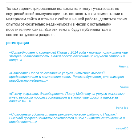
Только зарегистрированные пользователи могут участвовать во
внутрисайтовой коммуникации, т.е. оставлять свои комментарии к
матералам сайта и отзывы о сайте и нашей работе, делиться своим
опытом относительно недвижимости в Чехии с остальными
посетителями сайта. Все эти тексты будут публиковаться в
соответствующем разделе.
регистрация
«Сотрудничаем с компанией Павла с 2014 года - только положительные
эмоции и благодарность. Павел всегда досконально изучает запросы и
потр...»
Алена
«Благодарю Павла за оказанные услуги. Отмечаю высокий
профессионализм и компетентность. Рекомендую всем, кто намерен
приобрести недвижи...»
Valerii
«Я хочу выразить благодарность Павлу Мейтову за услуги оказанные
мне с высоким профессионализмом и в короткие сроки, а также за
данные мн...»
irena-leo
«С огромным удовольствием рекомендую всем работу с Павлом!
Высокий профессионализм сочетается в нем с интеллигентностью и
порядочность...»
sergei65