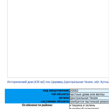
Исторический дом (435 м2) пос.Цирквиц (Центральная Чехия, обл. Кутна
код предложения:
20692
тип объекта:
частные дома или виллы
регион:
Центральная Чехия
состояние объекта:
требуется частичная рекон
Особенности района:
• тишина и зелень
• удобный транспорт