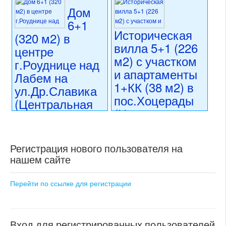
Дом
6+1
Историческая
(320 м2) в
вилла 5+1 (226
центре
м2) с участком
г.Роуднице над
и апартаменты
Лабем на
1+КК (38 м2) в
ул.Др.Славика
пос.Хоцерады
(Центральная
(Центральная
Чехия)
Чехия)
14 990 000 CZK
регион:Центральная Чехия
16 999 000 CZK
Регистрация нового пользователя на
раздел: частные дома или
регион:Центральная Чехия
нашем сайте
виллы
раздел: частные дома или
состояние: требуются
виллы
косметические работы
состояние: после
Перейти по ссылке для регистрации
номер объекта:
20508
реконструкции
номер объекта:
17808
Вход для регистрированных пользователей