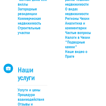
электричество, доступ к участку осуществляется по
виллы
недвижимости
асфальтированной дороге. Проект «Панорама Вшенор
Загородные
О видах
расположен на границе с лесом (окраина поселка) с
резиденции
недвижимости
панорамным видом на долину, Чешский крас и природн
Коммерческая
Регионы Чехии
парк Гржебени. До Праги можно добраться на автомобиле
недвижимость
Аналитика и
20 минут по автомагистрали D4, удобно – на поезде прям
Строительные
комментарии
Смиховского или Главного вокзалов.
участки
Частые вопросы
Налоги в Чехии
"Подводные
камни"
Наше видео о
Праге
Наши
услуги
Услуги и цены
Процедура
взаимодействия
Отзывы и