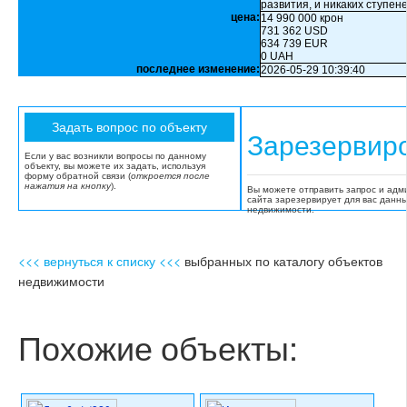
развития, и никаких ступене
цена:
14 990 000 крон
731 362 USD
634 739 EUR
0 UAH
последнее изменение:
2026-05-29 10:39:40
Зарезервир
Если у вас возникли вопросы по данному
объекту, вы можете их задать, используя
форму обратной связи (
откроется после
нажатия на кнопку
).
Вы можете отправить запрос и адм
сайта зарезервирует для вас данн
недвижимости.
<<< вернуться к списку <<<
выбранных по каталогу объектов
недвижимости
Похожие объекты: