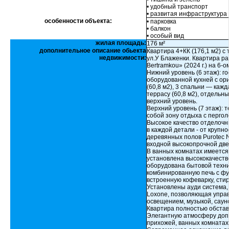
• удобный транспорт
• развитая инфраструктура
особенности объекта:
• парковка
• балкон
• особый вид
жилая площадь:
176 м²
дополнительное описание обьекта
Квартира 4+КК (176,1 м2) с
недвижимости:
ул.У Блаженки. Квартира р
Bertramkou» (2024 г.) на 6-о
Нижний уровень (6 этаж): г
оборудованной кухней с ор
(60,8 м2), 3 спальни — каж
террасу (60,8 м2), отдельн
верхний уровень.
Верхний уровень (7 этаж): 
собой зону отдыха с пергол
Высокое качество отделочн
в каждой детали - от круп
деревянных полов Purotec N
входной высокопрочной две
В ванных комнатах имеется
установлена высококачестве
оборудована бытовой техни
комбинированную печь с фу
встроенную кофеварку, ст
Установлены ауди система,
Loxone, позволяющая упра
освещением, музыкой, саун
Квартира полностью обстав
Элегантную атмосферу допо
прихожей, ванных комнатах 