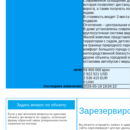
Современное оснащение до
которая позволяет дистанц
ворота, а также получать 
ящики.
В стоимость входят 3 места
подвале.
Отопление – центральная к
В доме установлены соврем
круглосуточная система ви
Жилой комплекс представля
территории с садом, детск
на границе природного пар
комфорт большого города с
непосредственной близости
другие объекты городской 
остановка автобусов с марш
цена:
59 900 000 крон
2 922 521 USD
2 536 415 EUR
0 UAH
последнее изменение:
2026-05-19 19:04:10
Зарезервир
Если у вас возникли вопросы по данному
объекту, вы можете их задать, используя
форму обратной связи (
откроется после
нажатия на кнопку
).
Вы можете отправить запрос и адм
сайта зарезервирует для вас данн