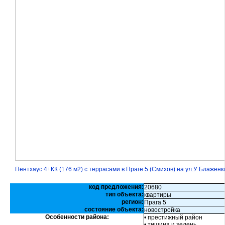
Пентхаус 4+КК (176 м2) с террасами в Праге 5 (Смихов) на ул.У Блаженк
код предложения:
20680
тип объекта:
квартиры
регион:
Прага 5
состояние объекта:
новостройка
Особенности района:
• престижный район
• тишина и зелень