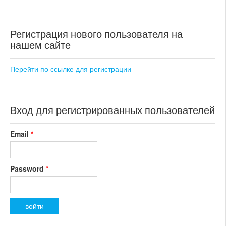
ул.Атлетицка
52 900 000 CZK
Регистрация нового пользователя на
регион:Прага 5
нашем сайте
раздел: квартиры
состояние: новостройка
номер объекта:
20441
Перейти по ссылке для регистрации
Вход для регистрированных пользователей
Email
*
Password
*