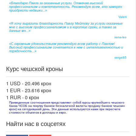
«Благодарю Павла за оказанные услуги. Отмечаю высокий
профессионализм и компетентность. Рекомендую всем, кто намерен
приобрести недвижи...»
Valerii
«Я хочу выразить благодарность Павлу Мейтову за услуги оказанные
мне с высоким профессионализмом и в короткие сроки, а также за
данные мн...»
irena-leo
«С огромным удовольствием рекомендую всем работу с Павлом!
Высокий профессионализм сочетается в нем с интеллигентностью и
порядочность...»
sergei65
Курс чешской кроны
1 USD -
20.496 крон
1 EUR -
23.616 крон
1 RUR -
0 крон
Приведенные соотношения представляют собой курсы крупнейшего чешского
банка ЧСОБ на покупку банком безналичной валюты продажу банком чешских
крон) на сегодняшний день. Эти данные используются нами при пересчете
стоимости объектов в доллары и евро.
Найти нас в соцсетях