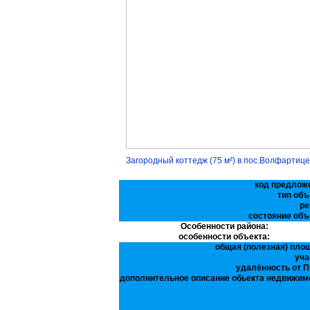
Загородный коттедж (75 м²) в пос.Волфартиц
код предлож
тип объ
ре
состояние объ
Особенности района:
особенности объекта:
общая (полезная) пло
уча
удалённость от П
дополнительное описание обьекта недвижим