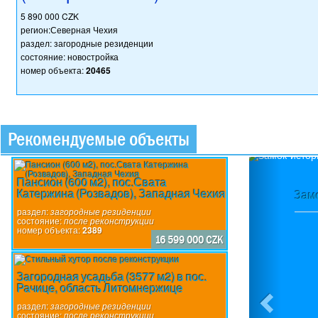
5 890 000 CZK
регион:Северная Чехия
раздел: загородные резиденции
состояние: новостройка
номер объекта:
20465
Рекомендуемые объекты
Previou
Пансион (600 м2), пос.Свата
Катержина (Розвадов), Западная Чехия
Замо
раздел:
загородные резиденции
состояние:
после реконструкции
номер объекта:
2389
16 599 000 CZK
Загородная усадьба (3577 м2) в пос.
Рачице, область Литомнержице
раздел:
загородные резиденции
состояние:
после реконструкции