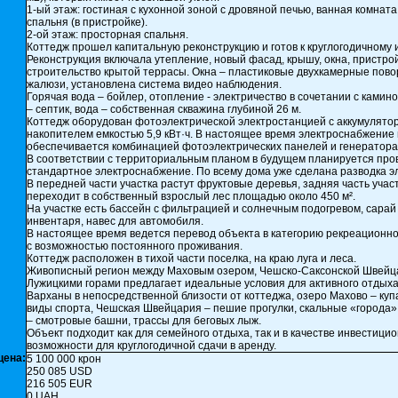
1-ый этаж: гостиная с кухонной зоной с дровяной печью, ванная комната
спальня (в пристройке).
2-ой этаж: просторная спальня.
Коттедж прошел капитальную реконструкцию и готов к круглогодичному
Реконструкция включала утепление, новый фасад, крышу, окна, пристрой
строительство крытой террасы. Окна – пластиковые двухкамерные пово
жалюзи, установлена система видео наблюдения.
Горячая вода – бойлер, отопление - электричество в сочетании с камин
– септик, вода – собственная скважина глубиной 26 м.
Коттедж оборудован фотоэлектрической электростанцией с аккумулят
накопителем емкостью 5,9 кВт·ч. В настоящее время электроснабжение 
обеспечивается комбинацией фотоэлектрических панелей и генератора
В соответствии с территориальным планом в будущем планируется про
стандартное электроснабжение. По всему дома уже сделана разводка эл
В передней части участка растут фруктовые деревья, задняя часть учас
переходит в собственный взрослый лес площадью около 450 м².
На участке есть бассейн с фильтрацией и солнечным подогревом, сарай
инвентаря, навес для автомобиля.
В настоящее время ведется перевод объекта в категорию рекреационн
с возможностью постоянного проживания.
Коттедж расположен в тихой части поселка, на краю луга и леса.
Живописный регион между Маховым озером, Чешско-Саксонской Швейц
Лужицкими горами предлагает идеальные условия для активного отдыха
Варханы в непосредственной близости от коттеджа, озеро Махово – куп
виды спорта, Чешская Швейцария – пешие прогулки, скальные «города»
– смотровые башни, трассы для беговых лыж.
Объект подходит как для семейного отдыха, так и в качестве инвестици
возможности для круглогодичной сдачи в аренду.
цена:
5 100 000 крон
250 085 USD
216 505 EUR
0 UAH