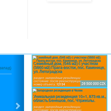
Next
Семейный дом, (546 м2) с участком
(3860 м2) Прага-восток, пос. Каменице,
-запад)
Пансион (600 м2), пос.Свата Катержин
ул. Летоградска
раздел:
загородные резиденции
состояние:
после реконструкции
26 500 000 CZK
номер объекта:
12134
Уникальная резиденция 10+1, 873 кв.м.,
область Бенешов, пос. Чтржколы.
раздел:
загородные резиденции
состояние:
после реконструкции