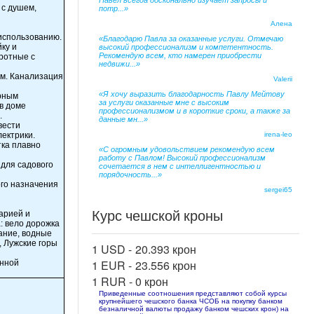
Павел всегда досконально изучает запросы и
 с душем,
потр...»
Алена
 использованию.
«Благодарю Павла за оказанные услуги. Отмечаю
ку и
высокий профессионализм и компетентность.
Рекомендую всем, кто намерен приобрести
ротные с
недвижи...»
ом. Канализация
Valerii
«Я хочу выразить благодарность Павлу Мейтову
орным
за услуги оказанные мне с высоким
в доме
профессионализмом и в короткие сроки, а также за
.
данные мн...»
вести
ектрики.
irena-leo
тка плавно
«С огромным удовольствием рекомендую всем
работу с Павлом! Высокий профессионализм
 для садового
сочетается в нем с интеллигентностью и
порядочность...»
ого назначения
sergei65
Курс чешской кроны
арией и
: вело дорожка
ание, водные
, Лужские горы
1 USD -
20.393 крон
1 EUR -
23.556 крон
онной
1 RUR -
0 крон
Приведенные соотношения представляют собой курсы
крупнейшего чешского банка ЧСОБ на покупку банком
безналичной валюты продажу банком чешских крон) на