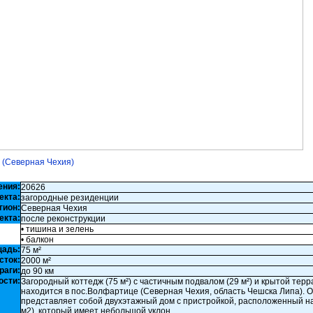
е (Северная Чехия)
ения:
20626
екта:
загородные резиденции
гион:
Северная Чехия
екта:
после реконструкции
• тишина и зелень
• балкон
щадь:
75 м²
сток:
2000 м²
раги:
до 90 км
ости:
Загородный коттедж (75 м²) с частичным подвалом (29 м²) и крытой терра
находится в пос.Волфартице (Северная Чехия, область Чешска Липа). 
представляет собой двухэтажный дом с пристройкой, расположенный на 
м2), который имеет небольшой уклон.