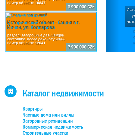
номер объекта:
10847
9 900 000 CZK
Исто
у
чет
Исторический объект - башня в г.
Йичин, ул. Колларова
сре
объ
раздел:
загородные резиденции
о
состояние:
после реконструкции
номер объекта:
12641
п
7 900 000 CZK
басс
су
бол
о
от
элем
Каталог недвижимости
апа
Квартиры
80-
Частные дома или виллы
зо
Загородные резиденции
с
Коммерческая недвижимость
отре
Строительные участки