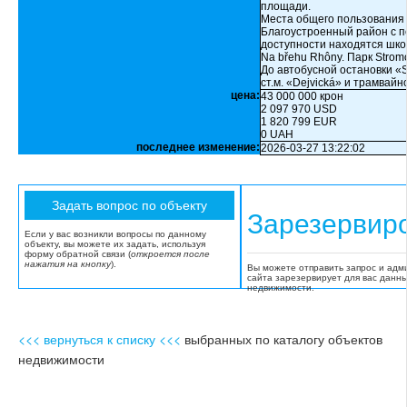
площади.
Места общего пользования 
Благоустроенный район с п
доступности находятся школ
Na břehu Rhôny. Парк Strom
До автобусной остановки «S
ст.м. «Dejvická» и трамвайн
цена:
43 000 000 крон
2 097 970 USD
1 820 799 EUR
0 UAH
последнее изменение:
2026-03-27 13:22:02
Зарезервир
Если у вас возникли вопросы по данному
объекту, вы можете их задать, используя
форму обратной связи (
откроется после
нажатия на кнопку
).
Вы можете отправить запрос и адм
сайта зарезервирует для вас данн
недвижимости.
<<< вернуться к списку <<<
выбранных по каталогу объектов
недвижимости