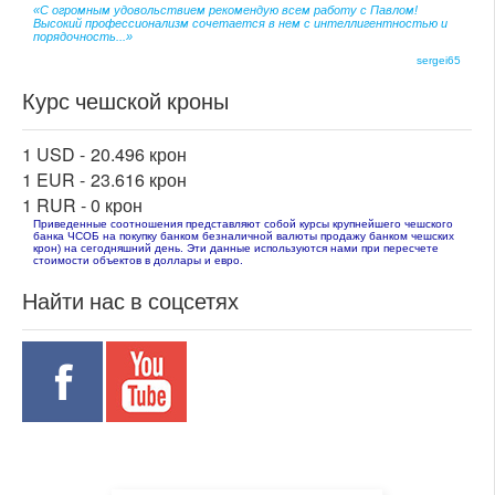
«С огромным удовольствием рекомендую всем работу с Павлом!
Высокий профессионализм сочетается в нем с интеллигентностью и
порядочность...»
sergei65
Курс чешской кроны
1 USD -
20.496 крон
1 EUR -
23.616 крон
1 RUR -
0 крон
Приведенные соотношения представляют собой курсы крупнейшего чешского
банка ЧСОБ на покупку банком безналичной валюты продажу банком чешских
крон) на сегодняшний день. Эти данные используются нами при пересчете
стоимости объектов в доллары и евро.
Найти нас в соцсетях