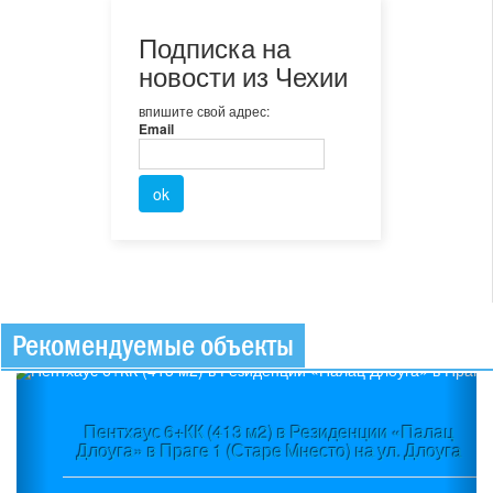
Подписка на
новости из Чехии
впишите свой адрес:
Email
Рекомендуемые объекты
Previous
Ne
Пентхаус 6+КК (413 м2) в Резиденции «Палац
Длоуга» в Праге 1 (Старе Мнесто) на ул. Длоуга