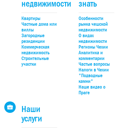
недвижимости
знать
автоматическими жалюзи, полы - мраморная плитка,
установлены кондиционеры и встроенные шкафы. Кварт
принадлежат 3 места в гараже и секция для хранения ве
Квартиры
Особенности
Центр города - все рядом, и инфраструктура, и останов
Частные дома или
рынка чешской
транспорта (ст.м. «Народни тршида» и трамвайная остан
виллы
недвижимости
«Длоуга тршида»).
Загородные
О видах
резиденции
недвижимости
Коммерческая
Регионы Чехии
недвижимость
Аналитика и
Строительные
комментарии
участки
Частые вопросы
Налоги в Чехии
"Подводные
камни"
Наше видео о
Праге
Наши
услуги