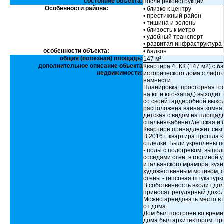
состояние объекта:
после реконструкции
Особенности района:
• близко к центру
• престижный район
• тишина и зелень
• близость к метро
• удобный транспорт
• развитая инфраструктура
особенности объекта:
• балкон
общая (полезная) площадь:
147 м²
дополнительное описание обьекта
Квартира 4+КК (147 м2) с б
недвижимости:
исторического дома с лифто
намнести.
Планировка: просторная гос
на юг и юго-запад) выходит
со своей гардеробной выход
расположена ванная комната
детская с видом на площад
спальня/кабинет/детская и 
Квартире принадлежит секц
В 2016 г. квартира прошла
отделки. Были укреплены п
- полы с подогревом, выпо
соседями стен, в гостиной 
итальянского мрамора, кухн
художественным мотивом, с
стены - гипсовая штукатурк
В собственность входит до
приносят регулярный доход
Можно арендовать место в 
от дома.
Дом был построен во време
дома был архитектором, пр