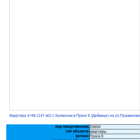
Квартира 4+КК (147 м2) с балконом в Праге 6 (Дейвице) на ул.Пушкинов
код предложения:
20604
тип объекта:
квартиры
регион:
Прага 6