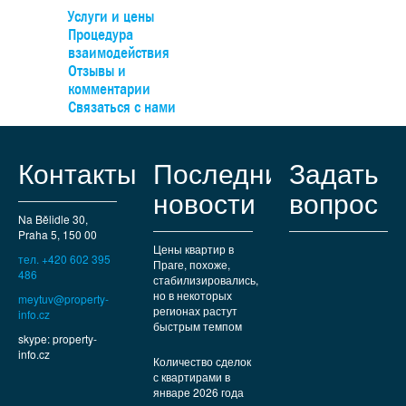
Услуги и цены
Процедура
взаимодействия
Отзывы и
комментарии
Связаться с нами
Контакты
Последние
Задать
новости
вопрос
Na Bělidle 30,
Praha 5, 150 00
Цены квартир в
тел. +420 602 395
Праге, похоже,
486
стабилизировались,
но в некоторых
meytuv@property-
регионах растут
info.cz
быстрым темпом
skype: property-
info.cz
Количество сделок
с квартирами в
январе 2026 года