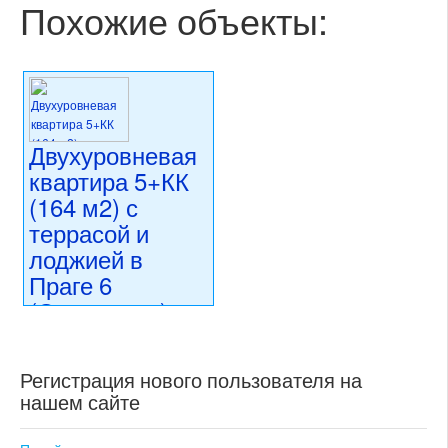
Похожие объекты:
Двухуровневая
квартира 5+КК
(164 м2) с
террасой и
лоджией в
Праге 6
(Оржеховка) на
ул.У
Лабораторже
Регистрация нового пользователя на
нашем сайте
39 950 000 CZK
регион:Прага 6
раздел: квартиры