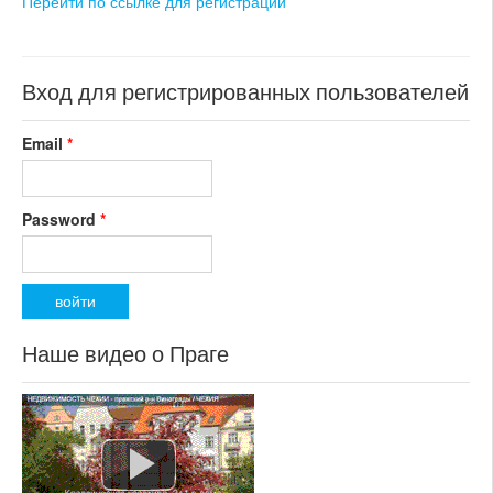
Перейти по ссылке для регистрации
состояние: новостройка
номер объекта:
20457
Вход для регистрированных пользователей
Email
*
Password
*
Наше видео о Праге