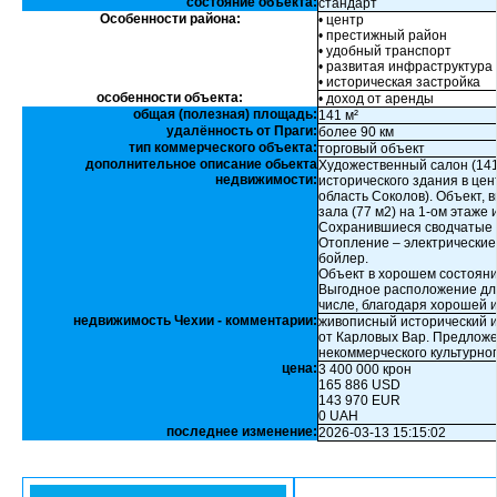
состояние объекта:
стандарт
Особенности района:
• центр
• престижный район
• удобный транспорт
• развитая инфраструктура
• историческая застройка
особенности объекта:
• доход от аренды
общая (полезная) площадь:
141 м²
удалённость от Праги:
более 90 км
тип коммерческого объекта:
торговый объект
дополнительное описание обьекта
Художественный салон (141
недвижимости:
исторического здания в цент
область Соколов). Объект, 
зала (77 м2) на 1-ом этаже
Сохранившиеся сводчатые 
Отопление – электрические 
бойлер.
Объект в хорошем состояни
Выгодное расположение для
числе, благодаря хорошей 
недвижимость Чехии - комментарии:
живописный исторический и
от Карловых Вар. Предложе
некоммерческого культурно
цена:
3 400 000 крон
165 886 USD
143 970 EUR
0 UAH
последнее изменение:
2026-03-13 15:15:02