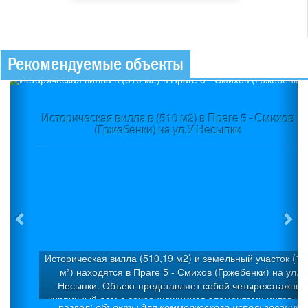
Рекомендуемые объекты
Previous
Ne
Историческая вилла в (510 м2) в Праге 5 - Смихов
(Гржебенки) на ул.У Несыпки
Историческая вилла (510,19 м2) и земельный участок (1 
м²) находятся в Праге 5 - Смихов (Гржебенки) на ул.У
Несыпки. Объект представляет собой четырехэтажный
кирпичный дом с сохранившимися элементами интерьер
раздел:
объекты для коммерческого использования