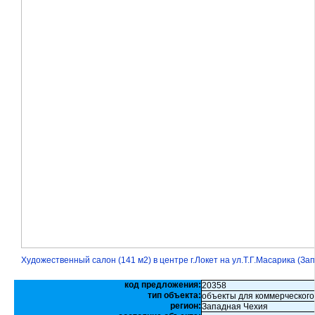
Художественный салон (141 м2) в центре г.Локет на ул.Т.Г.Масарика (За
код предложения:
20358
тип объекта:
объекты для коммерческого
регион:
Западная Чехия