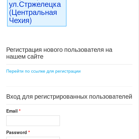
ул.Стржелецка
(Центральная
Чехия)
3 850 000 CZK
регион:Центральная Чехия
раздел: объекты для
Регистрация нового пользователя на
коммерческого использования
состояние: стандарт
нашем сайте
номер объекта:
20400
Перейти по ссылке для регистрации
Вход для регистрированных пользователей
Email
*
Password
*