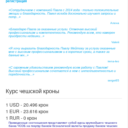
регистрация
«Сотрудничаем с компанией Павла с 2014 года - только положительные
эмоции и благодарность. Павел всегда досконально изучает запросы и
потр...»
Алена
«Благодарю Павла за оказанные услуги. Отмечаю высокий
профессионализм и компетентность. Рекомендую всем, кто намерен
приобрести недвижи...»
Valerii
«Я хочу выразить благодарность Павлу Мейтову за услуги оказанные
мне с высоким профессионализмом и в короткие сроки, а также за
данные мн...»
irena-leo
«С огромным удовольствием рекомендую всем работу с Павлом!
Высокий профессионализм сочетается в нем с интеллигентностью и
порядочность...»
sergei65
Курс чешской кроны
1 USD -
20.496 крон
1 EUR -
23.616 крон
1 RUR -
0 крон
Приведенные соотношения представляют собой курсы крупнейшего чешского
банка ЧСОБ на покупку банком безналичной валюты продажу банком чешских