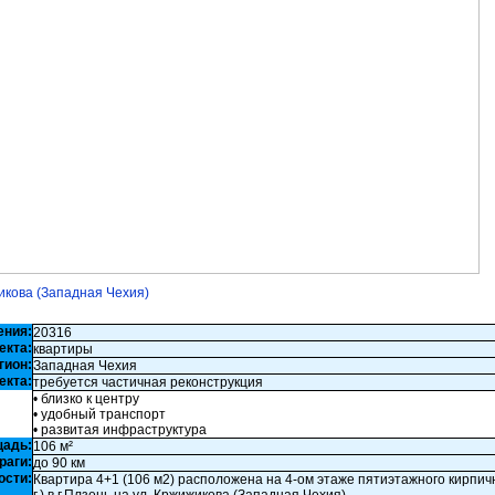
жикова (Западная Чехия)
ения:
20316
екта:
квартиры
гион:
Западная Чехия
екта:
требуется частичная реконструкция
• близко к центру
• удобный транспорт
• развитая инфраструктура
щадь:
106 м²
раги:
до 90 км
ости:
Квартира 4+1 (106 м2) расположена на 4-ом этаже пятиэтажного кирпич