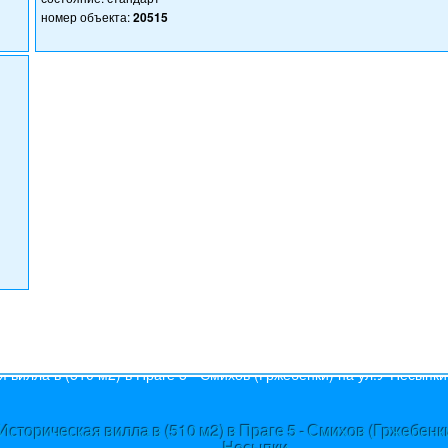
номер объекта:
20515
s
Историческая вилла в (510 м2) в Праге 5 - Смихов (Гржебенки
Несыпки