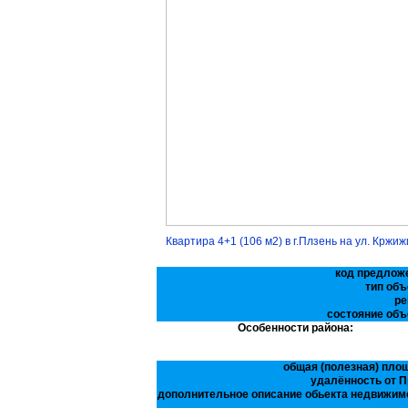
Квартира 4+1 (106 м2) в г.Плзень на ул. Кржи
код предлож
тип объ
ре
состояние объ
Особенности района:
общая (полезная) пло
удалённость от П
дополнительное описание обьекта недвижим