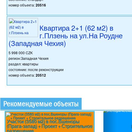
номер объекта:
20516
Квартира 2+1 (62 м2) в
г.Плзень на ул.На Роудне
(Западная Чехия)
5 998 000 CZK
регион:Западная Чехия
раздел: квартиры
состояние: после реконструкции
номер объекта:
20512
Рекомендуемые объекты
Previou
Участок (3580 м2) в пос.Вшеноры
(Прага-запад) + Проект + Строительное
разрешение