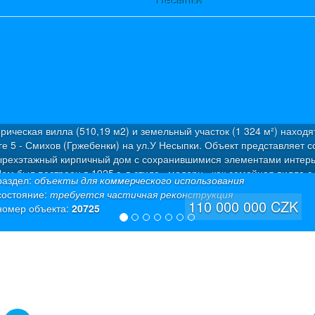
рическая вилла (510,19 м2) и земельный участок (1 324 м²) находя
ге 5 - Смихов (Гржебенки) на ул.У Несыпки. Объект представляет с
ырехэтажный кирпичный дом с сохранившимися элементами интерь
ом был построен в 1925 г. в стиле «модерн» как семейная вилла с
раздел:
объекты для коммерческого использования
артирами. Была проведена капитальная дорогостоящая реконструкц
состояние:
требуется частичная реконструкция
олезная площадь: 510,19 м² (из которых 50 м² – полуподвал + 50 м²
110 000 000 CZK
номер объекта:
20725
двал). На каждом этаже предусмотрена входная дверь. Это позвол
ользовать каждый уровень как отдельные жилые единицы. Отоплен
мощный газовый котел (система теплого пола от европейского
оизводителя Giacomini), надежная интеллектуальная система «ум
» Eaton, современная разводка мультимедиа (интернет и ТВ-розет
дой комнате), полы: 1-й и 2-й этажи – высококачественная плитка, 3
й этажи – качественная древесина, полная внутренняя теплоизоляц
изкие эксплуатационные расходы. К концу 2025 г. дом был полност