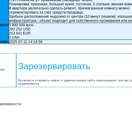
г.) в г.Плзень на ул. Кржижикова (Западная Чехия).
Планировка: прихожая, большая кухня, гостиная, 2 спальни, ванная комн
В квартире желательно сделать ремонт, причем ванную комнату можно
отремонтировать за счет средств продавца.
Удобное расположение недалеко от центра (10 минут пешком), хороша
инфраструктура - объект подходит для собственного проживания или и
цена:
5 990 000 крон
292 252 USD
253 641 EUR
0 UAH
ение:
2025-07-11 14:14:56
Зарезервировать
орму
Вы можете отправить запрос и администрация сайта зарезервирует для вас 
недвижимости.
движимости