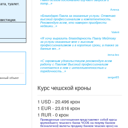
Павел всегда досконально изучает запросы и
потр...»
ата, туалет.
Алена
я
«Благодарю Павла за оказанные услуги. Отмечаю
высокий профессионализм и компетентность.
нвестиции.
Рекомендую всем, кто намерен приобрести
недвижи...»
Valerii
«Я хочу выразить благодарность Павлу Мейтову
за услуги оказанные мне с высоким
профессионализмом и в короткие сроки, а также за
данные мн...»
irena-leo
«С огромным удовольствием рекомендую всем
работу с Павлом! Высокий профессионализм
сочетается в нем с интеллигентностью и
порядочность...»
sergei65
данный объект
Курс чешской кроны
1 USD -
20.496 крон
1 EUR -
23.616 крон
1 RUR -
0 крон
Приведенные соотношения представляют собой курсы
крупнейшего чешского банка ЧСОБ на покупку банком
безналичной валюты продажу банком чешских крон) на