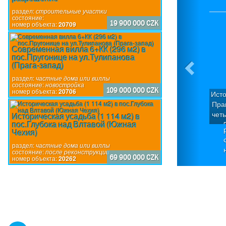
раздел:
строительные участки
состояние:
19 900 000 CZK
номер объекта:
20709
Современная вилла 6+КК (296 м2) в
пос.Пругонице на ул.Тулипанова
(Прага-запад)
раздел:
частные дома или виллы
состояние:
новостройка
109 000 000 CZK
номер объекта:
20706
Исто
Пра
чет
Историческая усадьба (1 114 м2) в
пос.Глубока над Влтавой (Южная
Д
Чехия)
кв
П
раздел:
частные дома или виллы
состояние:
после реконструкции
по
69 900 000 CZK
номер объекта:
20262
исп
пр
дом
каж
4-
н