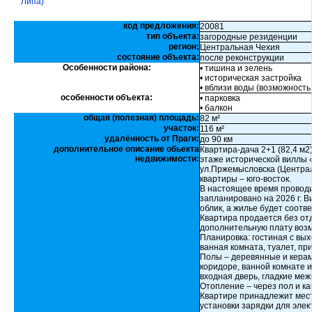
Липа)
код предложения:
20081
тип объекта:
загородные резиденции
регион:
Центральная Чехия
состояние объекта:
после реконструкции
Особенности района:
• тишина и зелень
• историческая застройка
• вблизи воды (возможность
особенности объекта:
• парковка
• балкон
общая (полезная) площадь:
82 м²
участок:
116 м²
удалённость от Праги:
до 90 км
дополнительное описание обьекта
Квартира-дача 2+1 (82,4 м2
недвижимости:
этаже исторической виллы «
ул.Пржемысловска (Централ
квартиры – юго-восток.
В настоящее время проводи
запланировано на 2026 г. 
облик, а жилье будет соот
Квартира продается без отде
дополнительную плату возм
Планировка: гостиная с вых
ванная комната, туалет, пр
Полы – деревянные и керам
коридоре, ванной комнате и
входная дверь, гладкие ме
Отопление – через пол и ка
Квартире принадлежит мест
установки зарядки для эле