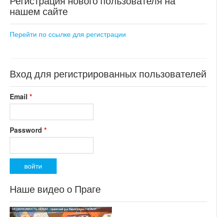
Регистрация нового пользователя на
нашем сайте
9 500 000 CZK
регион:Центральная Чехия
раздел: загородные
Перейти по ссылке для регистрации
резиденции
состояние: требуется
капитальная реконструкция
номер объекта:
20622
Вход для регистрированных пользователей
Email
*
Password
*
Наше видео о Праге