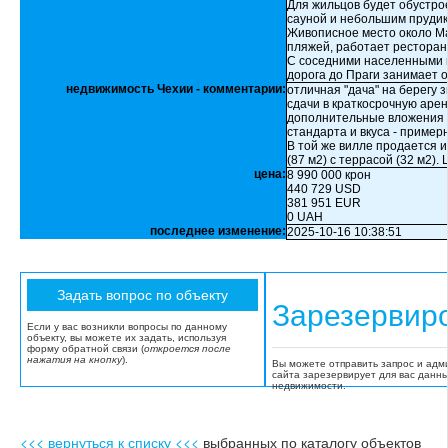
Для жильцов будет обустрое
сауной и небольшим прудик
Живописное место около Мах
пляжей, работает ресторан
С соседними населенными п
дорога до Праги занимает о
недвижимость Чехии - комментарии:
отличная "дача" на берегу 
сдачи в краткосрочную арен
дополнительные вложения в
стандарта и вкуса - примерн
В той же вилле продается и
(87 м2) с террасой (32 м2).
цена:
8 990 000 крон
440 729 USD
381 951 EUR
0 UAH
последнее изменение:
2025-10-16 10:38:51
Зарезервир
Если у вас возникли вопросы по данному
объекту, вы можете их задать, используя
форму обратной связи (
откроется после
нажатия на кнопку
).
Вы можете отправить запрос и адм
сайта зарезервирует для вас данн
недвижимости.
<<< вернуться к списку <<<
выбранных по каталогу объектов