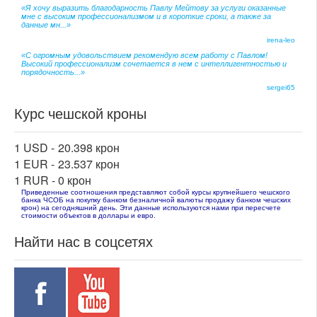
«Я хочу выразить благодарность Павлу Мейтову за услуги оказанные
мне с высоким профессионализмом и в короткие сроки, а также за
данные мн...»
irena-leo
«С огромным удовольствием рекомендую всем работу с Павлом!
Высокий профессионализм сочетается в нем с интеллигентностью и
порядочность...»
sergei65
Курс чешской кроны
1 USD -
20.398 крон
1 EUR -
23.537 крон
1 RUR -
0 крон
Приведенные соотношения представляют собой курсы крупнейшего чешского
банка ЧСОБ на покупку банком безналичной валюты продажу банком чешских
крон) на сегодняшний день. Эти данные используются нами при пересчете
стоимости объектов в доллары и евро.
Найти нас в соцсетях