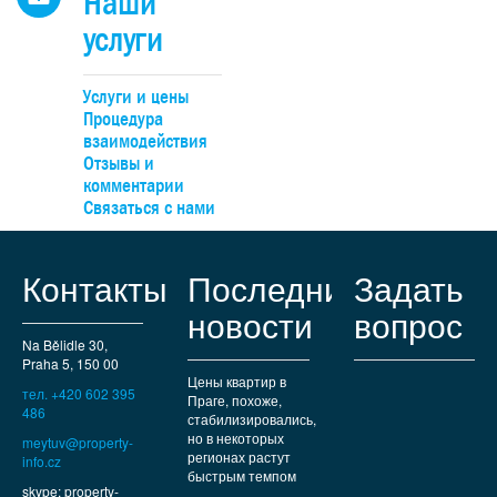
Наши
ольшими
и участка
услуги
ля сквоша,
й части -
авесом,
Услуги и цены
я квартира
Процедура
амеры
взаимодействия
полагается
Отзывы и
 у римско-
комментарии
ть).
Связаться с нами
чине - 10
ение.
Контакты
Последние
Задать
новости
вопрос
Na Bělidle 30,
Praha 5, 150 00
Цены квартир в
тел. +420 602 395
Праге, похоже,
486
стабилизировались,
но в некоторых
meytuv@property-
регионах растут
info.cz
быстрым темпом
skype: property-