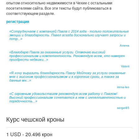
опытом относительно недвижимости в Чехии с остальными
посетителями сайта. Все эти тексты будут публиковаться в
соответствующем разделе.
регистрация
«Сотрудничаем с компанией Павла с 2014 года - только положительные
эмоции и благодарность. Павел всегда досконально изучает запросы и
потр...»
Алена
«Благодарю Павла за оказанные услуги. Отмечаю высокий
профессионализм и компетентность. Рекомендую всем, кто намерен
приобрести недвижи...»
Valerii
«Я хочу выразить благодарность Павлу Мейтову за услуги оказанные
мне с высоким профессионализмом и в короткие сроки, а также за
данные мн...»
irena-leo
«С огромным удовольствием рекомендую всем работу с Павлом!
Высокий профессионализм сочетается в нем с интеллигентностью и
порядочность...»
sergei65
Курс чешской кроны
1 USD -
20.496 крон