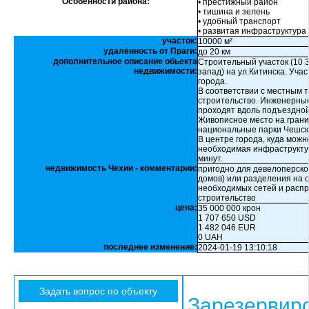
Особенности района:
• престижный район
• тишина и зелень
• удобный транспорт
• развитая инфраструктура
участок:
10000 м²
удалённость от Праги:
до 20 км
дополнительное описание обьекта
Строительный участок (10 3
недвижимости:
запад) на ул.Китинска. Уча
города.
В соответствии с местным 
строительство. Инженерные 
проходят вдоль подъездной
Живописное место на грани
национальные парки Чешски
В центре города, куда можн
необходимая инфраструктур
минут.
недвижимость Чехии - комментарии:
пригодно для девелоперско
домов) или разделения на 
необходимых сетей и распр
строительство
цена:
35 000 000 крон
1 707 650 USD
1 482 046 EUR
0 UAH
последнее изменение:
2024-01-19 13:10:18
Зарезервир