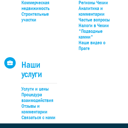
панорамным видом на долину, Чешский крас и природн
Коммерческая
Регионы Чехии
парк Гржебени. До Праги можно добраться на автомобиле
недвижимость
Аналитика и
20 минут по автомагистрали D4, удобно – на поезде прям
Строительные
комментарии
Смиховского или Главного вокзалов.
участки
Частые вопросы
Налоги в Чехии
"Подводные
камни"
Наше видео о
Праге
Наши
услуги
Услуги и цены
Процедура
взаимодействия
Отзывы и
комментарии
Связаться с нами