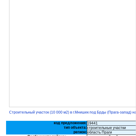
Строительный участок (10 000 м2) в г.Мнишек под Брды (Прага-запад) н
код предложения:
19441
тип объекта:
строительные участки
регион:
область Праги