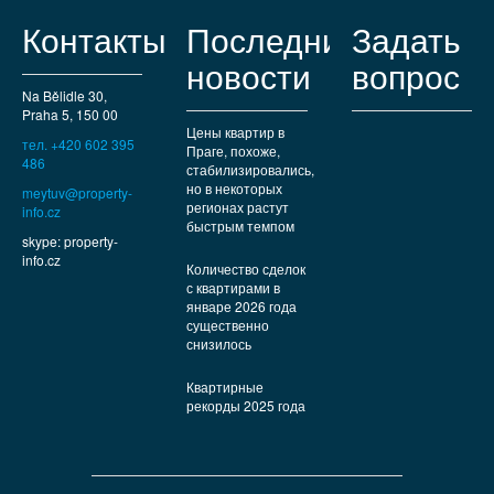
Контакты
Последние
Задать
новости
вопрос
Na Bělidle 30,
Praha 5, 150 00
Цены квартир в
тел. +420 602 395
Праге, похоже,
486
стабилизировались,
но в некоторых
meytuv@property-
регионах растут
info.cz
быстрым темпом
skype: property-
info.cz
Количество сделок
с квартирами в
январе 2026 года
существенно
снизилось
Квартирные
рекорды 2025 года