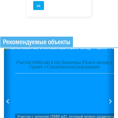
Рекомендуемые объекты
Previous
Ne
Участок (3580 м2) в пос.Вшеноры (Прага-запад) +
Проект + Строительное разрешение
Участок с уклоном (3580 м2), который можно разделить н