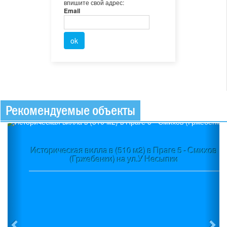
впишите свой адрес:
Email
Рекомендуемые объекты
Previous
Ne
Историческая вилла в (510 м2) в Праге 5 - Смихов
(Гржебенки) на ул.У Несыпки