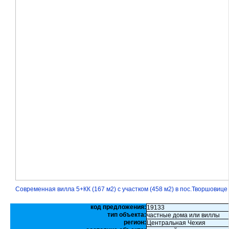
Современная вилла 5+КК (167 м2) с участком (458 м2) в пос.Творшовиц
код предложения:
19133
тип объекта:
частные дома или виллы
регион:
Центральная Чехия