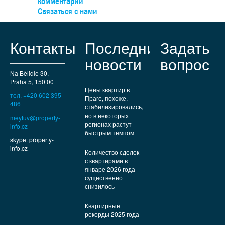
комментарии
можно легко доехать на автобусе, а на машине — быст
Связаться с нами
выехать к туннельному комплексу.
Контакты
Последние
Задать
новости
вопрос
Na Bělidle 30,
Praha 5, 150 00
Цены квартир в
тел. +420 602 395
Праге, похоже,
486
стабилизировались,
но в некоторых
meytuv@property-
регионах растут
info.cz
быстрым темпом
skype: property-
info.cz
Количество сделок
с квартирами в
январе 2026 года
существенно
снизилось
Квартирные
рекорды 2025 года