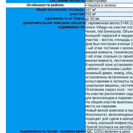
состояние объекта:
новостройка
Особенности района:
• тишина и зелень
общая (полезная) площадь:
167 м²
участок:
550 м²
удалённость от Праги:
до 50 км
дополнительное описание обьекта
Современная вилла 5+КК (1
недвижимости:
Green Village на участке п
Чехия, обл.Бенешов). Объе
большой террасой и чердак
участка – восток, площадь с
Дом был построен в конце 20
1-ый этаж: гостиная с кухон
ванная комната, техническо
2-ой этаж: спальня со свое
ванная комната, лестнична
В кухонной зоне установле
Liebherr, сантехника Laufen
(кожаный диван, комод, обе
установлены встроенные ш
рольставнями и затянуты п
сушильная машины, систем
Отопление (через пол) - те
На участке расположен сад
для велосипедов и парково
На общем участке выкопаны
места на парковке.
Новый жилой комплекс в пр
(Конопиште), велосипедные
подходит для сдачи в аренд
с очень хорошей инфрастр
Прагой (полчаса на автобус
недвижимость Чехии - комментарии:
НДС (15%) включен в цену.