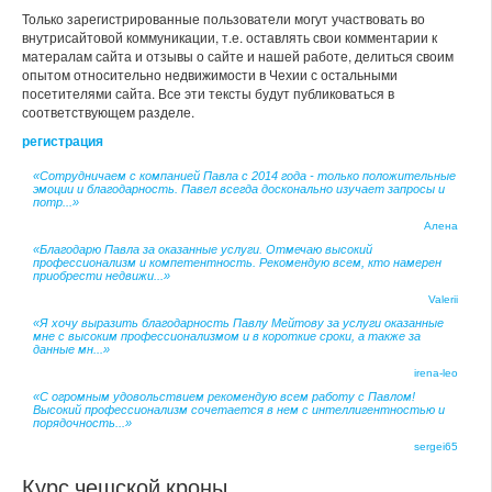
Только зарегистрированные пользователи могут участвовать во
внутрисайтовой коммуникации, т.е. оставлять свои комментарии к
матералам сайта и отзывы о сайте и нашей работе, делиться своим
опытом относительно недвижимости в Чехии с остальными
посетителями сайта. Все эти тексты будут публиковаться в
соответствующем разделе.
регистрация
«Сотрудничаем с компанией Павла с 2014 года - только положительные
эмоции и благодарность. Павел всегда досконально изучает запросы и
потр...»
Алена
«Благодарю Павла за оказанные услуги. Отмечаю высокий
профессионализм и компетентность. Рекомендую всем, кто намерен
приобрести недвижи...»
Valerii
«Я хочу выразить благодарность Павлу Мейтову за услуги оказанные
мне с высоким профессионализмом и в короткие сроки, а также за
данные мн...»
irena-leo
«С огромным удовольствием рекомендую всем работу с Павлом!
Высокий профессионализм сочетается в нем с интеллигентностью и
порядочность...»
sergei65
Курс чешской кроны