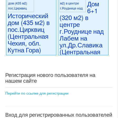
Дом
6+1
Исторический
(320 м2) в
дом (435 м2) в
центре
пос.Цирквиц
г.Роуднице над
(Центральная
Лабем на
Чехия, обл.
ул.Др.Славика
Кутна Гора)
(Центральная
Чехия)
14 990 000 CZK
регион:Центральная Чехия
14 990 000 CZK
раздел: частные дома или
регион:Центральная Чехия
Регистрация нового пользователя на
виллы
раздел: частные дома или
состояние: требуется
нашем сайте
виллы
частичная реконструкция
состояние: требуются
номер объекта:
20692
косметические работы
Перейти по ссылке для регистрации
номер объекта:
20508
Вход для регистрированных пользователей