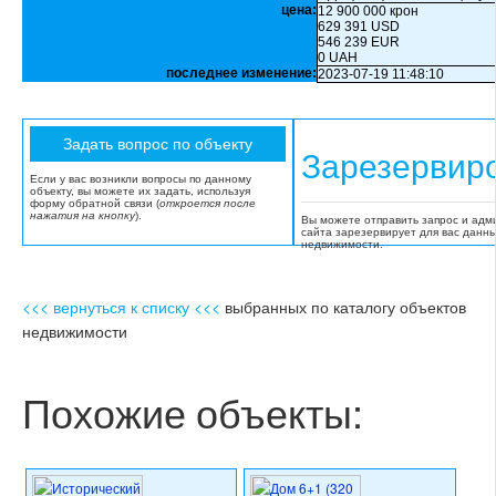
цена:
12 900 000 крон
629 391 USD
546 239 EUR
0 UAH
последнее изменение:
2023-07-19 11:48:10
Зарезервир
Если у вас возникли вопросы по данному
объекту, вы можете их задать, используя
форму обратной связи (
откроется после
нажатия на кнопку
).
Вы можете отправить запрос и адм
сайта зарезервирует для вас данн
недвижимости.
<<< вернуться к списку <<<
выбранных по каталогу объектов
недвижимости
Похожие объекты: