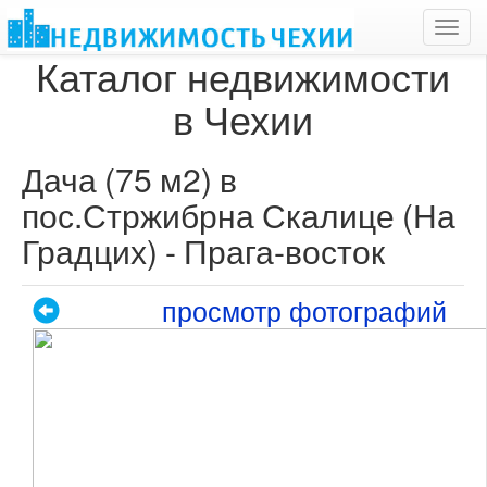
Toggl
navig
Каталог недвижимости
в Чехии
Дача (75 м2) в
пос.Стржибрна Скалице (На
Градцих) - Прага-восток
просмотр фотографий