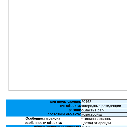
код предложения:
20462
тип объекта:
загородные резиденции
регион:
область Праги
состояние объекта:
новостройка
Особенности района:
• тишина и зелень
особенности объекта:
• доход от аренды