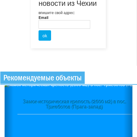
новости из Чехии
впишите свой адрес:
Email
Рекомендуемые объекты
Previous
Ne
Замок-историческая крепость (2500 м2) в пос.
Тржеботов (Прага-запад)