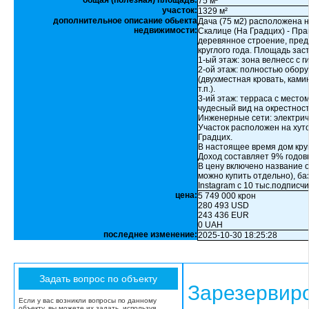
общая (полезная) площадь:
75 м²
участок:
1329 м²
дополнительное описание обьекта
Дача (75 м2) расположена 
недвижимости:
Скалице (На Градцих) - Пра
деревянное строение, пред
круглого года. Площадь заст
1-ый этаж: зона велнесс с 
2-ой этаж: полностью обор
(двухместная кровать, ками
т.п.).
3-ий этаж: терраса с место
чудесный вид на окрестност
Инженерные сети: электриче
Участок расположен на хуто
Градцих.
В настоящее время дом кру
Доход составляет 9% годов
В цену включено название 
можно купить отдельно), баз
Instagram с 10 тыс.подписчи
цена:
5 749 000 крон
280 493 USD
243 436 EUR
0 UAH
последнее изменение:
2025-10-30 18:25:28
Зарезервир
Если у вас возникли вопросы по данному
объекту, вы можете их задать, используя