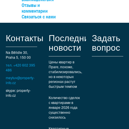
наблюдения и охранная сигнализация. Рядом располагае
Отзывы и
участок площадью 1800 м2, который взят в аренду у римс
комментарии
католической церкви (договор можно продлить).
Связаться с нами
Благоустроенный поселок, до торговой зоны в Зличине -
минут на машине, имеется автобусное сообщение.
Контакты
Последние
Задать
новости
вопрос
Na Bělidle 30,
Praha 5, 150 00
Цены квартир в
тел. +420 602 395
Праге, похоже,
486
стабилизировались,
но в некоторых
meytuv@property-
регионах растут
info.cz
быстрым темпом
skype: property-
info.cz
Количество сделок
с квартирами в
январе 2026 года
существенно
снизилось
Квартирные