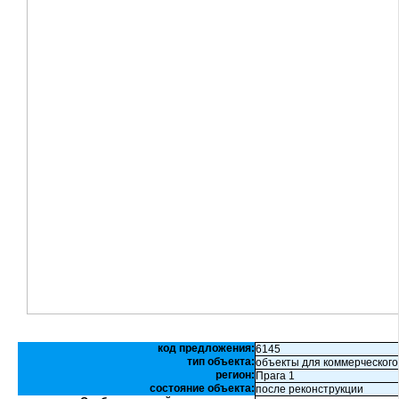
код предложения:
6145
тип объекта:
объекты для коммерческого
регион:
Прага 1
состояние объекта:
после реконструкции