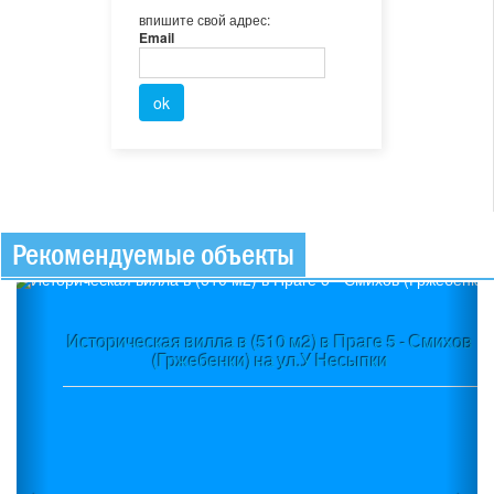
впишите свой адрес:
Email
Рекомендуемые объекты
Previous
Ne
Историческая вилла в (510 м2) в Праге 5 - Смихов
(Гржебенки) на ул.У Несыпки