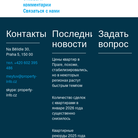
школы, спортплощадки и торговые центры. До узла Анд
комментарии
можно легко доехать на автобусе, а на машине — быст
Связаться с нами
выехать к туннельному комплексу.
Контакты
Последние
Задать
новости
вопрос
Na Bělidle 30,
Praha 5, 150 00
Цены квартир в
тел. +420 602 395
Праге, похоже,
486
стабилизировались,
но в некоторых
meytuv@property-
регионах растут
info.cz
быстрым темпом
skype: property-
info.cz
Количество сделок
с квартирами в
январе 2026 года
существенно
снизилось
Квартирные
рекорды 2025 года