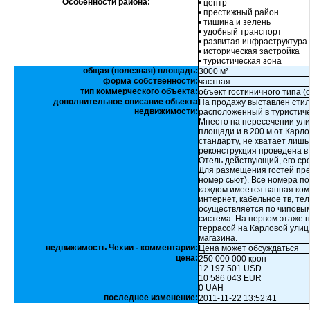
Особенности района:
• центр
• престижный район
• тишина и зелень
• удобный транспорт
• развитая инфраструктура
• историческая застройка
• туристическая зона
общая (полезная) площадь:
3000 м²
форма собственности:
частная
тип коммерческого объекта:
объект гостиничного типа (
дополнительное описание обьекта
На продажу выставлен стил
недвижимости:
расположенный в туристиче
Мнесто на пересечении ули
площади и в 200 м от Карло
стандарту, не хватает лишь
реконструкция проведена в
Отель действующий, его ср
Для размещения гостей пре
номер сьют). Все номера п
каждом имеется ванная ком
интернет, кабельное тв, те
осуществляется по чиповы
система. На первом этаже 
террасой на Карловой улиц
магазина.
недвижимость Чехии - комментарии:
Цена может обсуждаться
цена:
250 000 000 крон
12 197 501 USD
10 586 043 EUR
0 UAH
последнее изменение:
2011-11-22 13:52:41