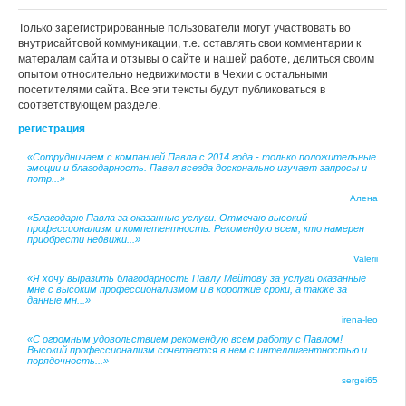
Только зарегистрированные пользователи могут участвовать во
внутрисайтовой коммуникации, т.е. оставлять свои комментарии к
матералам сайта и отзывы о сайте и нашей работе, делиться своим
опытом относительно недвижимости в Чехии с остальными
посетителями сайта. Все эти тексты будут публиковаться в
соответствующем разделе.
регистрация
«Сотрудничаем с компанией Павла с 2014 года - только положительные
эмоции и благодарность. Павел всегда досконально изучает запросы и
потр...»
Алена
«Благодарю Павла за оказанные услуги. Отмечаю высокий
профессионализм и компетентность. Рекомендую всем, кто намерен
приобрести недвижи...»
Valerii
«Я хочу выразить благодарность Павлу Мейтову за услуги оказанные
мне с высоким профессионализмом и в короткие сроки, а также за
данные мн...»
irena-leo
«С огромным удовольствием рекомендую всем работу с Павлом!
Высокий профессионализм сочетается в нем с интеллигентностью и
порядочность...»
sergei65