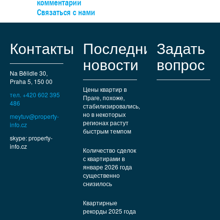
комментарии
можно легко доехать на автобусе, а на машине — быст
Связаться с нами
выехать к туннельному комплексу.
Контакты
Последние
Задать
новости
вопрос
Na Bělidle 30,
Praha 5, 150 00
Цены квартир в
тел. +420 602 395
Праге, похоже,
486
стабилизировались,
но в некоторых
meytuv@property-
регионах растут
info.cz
быстрым темпом
skype: property-
info.cz
Количество сделок
с квартирами в
январе 2026 года
существенно
снизилось
Квартирные
рекорды 2025 года