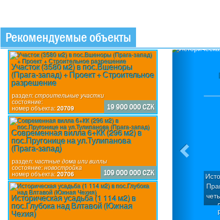
Рекомендуемые объекты
Previou
Участок (3580 м2) в пос.Вшеноры
(Прага-запад) + Проект + Строительное
разрешение
раздел:
строительные участки
состояние:
19 900 000 CZK
номер объекта:
20709
Современная вилла 6+КК (296 м2) в
пос.Пругонице на ул.Тулипанова
(Прага-запад)
раздел:
частные дома или виллы
состояние:
новостройка
109 000 000 CZK
номер объекта:
20706
Исто
Пра
чет
Историческая усадьба (1 114 м2) в
пос.Глубока над Влтавой (Южная
Д
Чехия)
кв