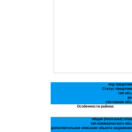
код предлож
Статус предлож
тип объ
ре
состояние объ
Особенности района:
общая (полезная) пло
тип коммерческого объ
дополнительное описание обьекта недвижим