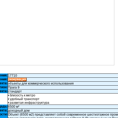
ения:
17710
ения:
екта:
объекты для коммерческого использования
гион:
Прага 9
екта:
стандарт
• близость к метро
• удобный транспорт
• развитая инфраструктура
щадь:
6500 м²
екта:
доходный дом
ости:
Объект (6500 м2) представляет собой современное шестиэтажное пр