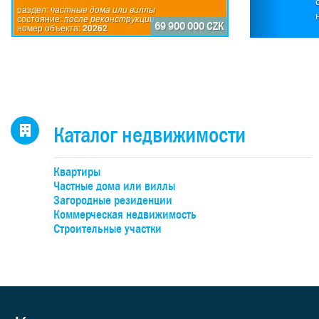
П
раздел:
частные дома или виллы
состояние:
после реконструкции
по
69 900 000 CZK
номер объекта:
20262
исп
пр
дом
каж
4-
н
Каталог недвижимости
оби
бо
Квартиры
об
Частные дома или виллы
уча
Загородные резиденции
Коммерческая недвижимость
Строительные участки
де
под
к
учас