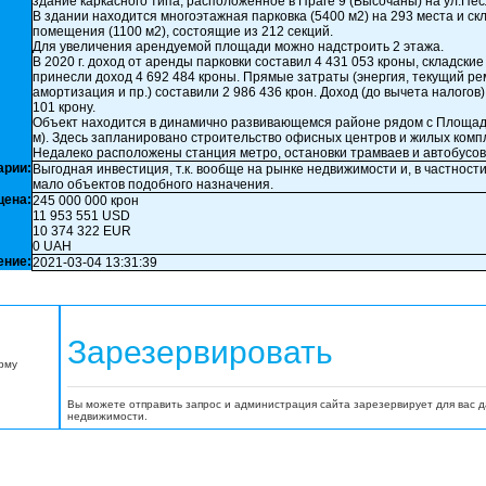
здание каркасного типа, расположенное в Праге 9 (Высочаны) на ул.Пес
В здании находится многоэтажная парковка (5400 м2) на 293 места и ск
помещения (1100 м2), состоящие из 212 секций.
Для увеличения арендуемой площади можно надстроить 2 этажа.
В 2020 г. доход от аренды парковки составил 4 431 053 кроны, складск
принесли доход 4 692 484 кроны. Прямые затраты (энергия, текущий ре
амортизация и пр.) составили 2 986 436 крон. Доход (до вычета налогов)
101 крону.
Объект находится в динамично развивающемся районе рядом с Площа
м). Здесь запланировано строительство офисных центров и жилых комп
Недалеко расположены станция метро, остановки трамваев и автобусов
арии:
Выгодная инвестиция, т.к. вообще на рынке недвижимости и, в частности
мало объектов подобного назначения.
цена:
245 000 000 крон
11 953 551 USD
10 374 322 EUR
0 UAH
ение:
2021-03-04 13:31:39
Зарезервировать
орму
Вы можете отправить запрос и администрация сайта зарезервирует для вас 
недвижимости.