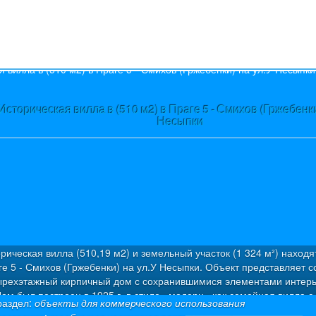
s
Историческая вилла в (510 м2) в Праге 5 - Смихов (Гржебенки
Несыпки
рическая вилла (510,19 м2) и земельный участок (1 324 м²) находя
ге 5 - Смихов (Гржебенки) на ул.У Несыпки. Объект представляет с
ырехэтажный кирпичный дом с сохранившимися элементами интерь
ом был построен в 1925 г. в стиле «модерн» как семейная вилла с
раздел:
объекты для коммерческого использования
артирами. Была проведена капитальная дорогостоящая реконструкц