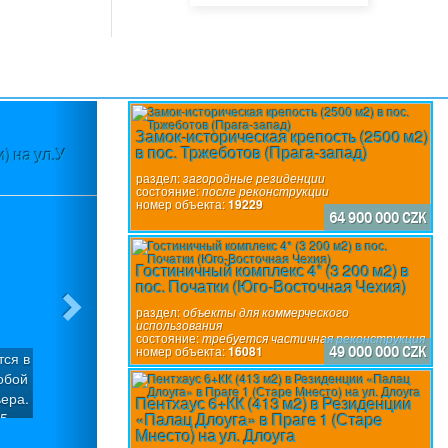
Next
Замок-историческая крепость (2500 м2)
в пос. Тржеботов (Прага-запад)
) на ул.У
Участок (3580 м2) в пос.Вшеноры (П
разр
раздел:
загородные резиденции
состояние:
после реконструкции
номер объекта:
19229
64 900 000 CZK
Гостиничный комплекс 4* (3 200 м2) в
пос. Початки (Юго-Восточная Чехия)
раздел:
объекты для коммерческого
использования
состояние:
требуется частичная реконструкция
номер объекта:
16081
49 000 000 CZK
тся в
Участок с уклоном (3580 м2), который м
обой
участка под застройку с общей подъе
ера.
пос.Вшеноры (Прага-запад). Имеется го
Пентхаус 6+КК (413 м2) в Резиденции
«Палац Длоуга» в Праге 1 (Старе
 5
вилл «Панорама Вшеноры» с Разрешение
раздел:
строительные участки
Мнесто) на ул. Длоуга
ия.
домов: Вилла «Х» (6/7+1): Площадь участ