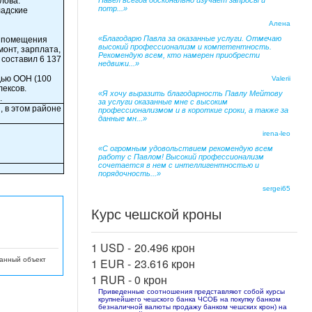
лова.
Павел всегда досконально изучает запросы и
потр...»
ладские
Алена
«Благодарю Павла за оказанные услуги. Отмечаю
ие помещения
высокий профессионализм и компетентность.
монт, зарплата,
Рекомендую всем, кто намерен приобрести
 составил 6 137
недвижи...»
дью ООН (100
Valerii
лексов.
«Я хочу выразить благодарность Павлу Мейтову
.
за услуги оказанные мне с высоким
, в этом районе
профессионализмом и в короткие сроки, а также за
данные мн...»
irena-leo
«С огромным удовольствием рекомендую всем
работу с Павлом! Высокий профессионализм
сочетается в нем с интеллигентностью и
порядочность...»
sergei65
Курс чешской кроны
1 USD -
20.496 крон
данный объект
1 EUR -
23.616 крон
1 RUR -
0 крон
Приведенные соотношения представляют собой курсы
крупнейшего чешского банка ЧСОБ на покупку банком
безналичной валюты продажу банком чешских крон) на