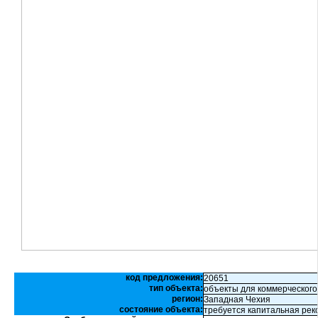
код предложения:
20651
тип объекта:
объекты для коммерческого
регион:
Западная Чехия
состояние объекта:
требуется капитальная рек