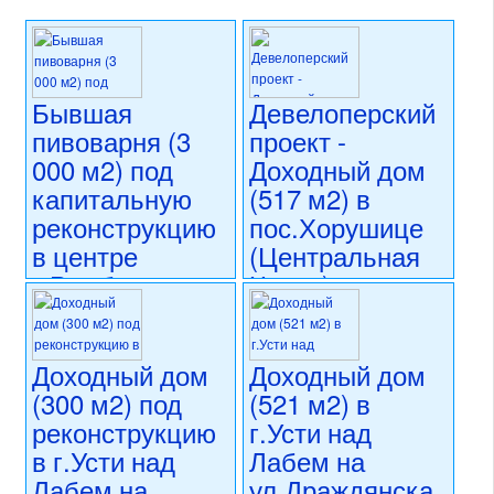
Бывшая
Девелоперский
пивоварня (3
проект -
000 м2) под
Доходный дом
капитальную
(517 м2) в
реконструкцию
пос.Хорушице
в центре
(Центральная
г.Румбурк на
Чехия)
ул.Ружова
5 900 000 CZK
(Северная
регион:Центральная Чехия
Чехия)
раздел: объекты для
Доходный дом
Доходный дом
коммерческого использования
(300 м2) под
(521 м2) в
состояние: требуется
5 999 000 CZK
реконструкцию
г.Усти над
капитальная реконструкция
регион:Северная Чехия
номер объекта:
20691
раздел: объекты для
в г.Усти над
Лабем на
коммерческого использования
Лабем на
ул.Драждянска
состояние: требуется