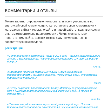
Комментарии и отзывы
Только зарегистрированные пользователи могут участвовать во
внутрисайтовой коммуникации, т.е. оставлять свои комментарии к
матералам сайта и отзывы о сайте и нашей работе, делиться своим
опытом относительно недвижимости в Чехии с остальными
посетителями сайта. Все эти тексты будут публиковаться в
соответствующем разделе.
регистрация
«Сотрудничаем с компанией Павла с 2014 года - только положительные
эмоции и благодарность. Павел всегда досконально изучает запросы и
потр...»
Алена
«Благодарю Павла за оказанные услуги. Отмечаю высокий
профессионализм и компетентность. Рекомендую всем, кто намерен
приобрести недвижи...»
Valerii
«Я хочу выразить благодарность Павлу Мейтову за услуги оказанные
мне с высоким профессионализмом и в короткие сроки, а также за
данные мн...»
irena-leo
«С огромным удовольствием рекомендую всем работу с Павлом!
Высокий профессионализм сочетается в нем с интеллигентностью и