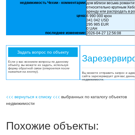
недвижимость Чехии - комментарии:
дом вблизи весьма романтич
относительно крупным Хебо
аренду или распродать в р
цена:
6 990 000 крон
341 042 USD
295 985 EUR
0 UAH
последнее изменение:
2026-04-27 12:56:08
Зарезервир
Если у вас возникли вопросы по данному
объекту, вы можете их задать, используя
форму обратной связи (
откроется после
нажатия на кнопку
).
Вы можете отправить запрос и адм
сайта зарезервирует для вас данн
недвижимости.
<<< вернуться к списку <<<
выбранных по каталогу объектов
недвижимости
Похожие объекты: