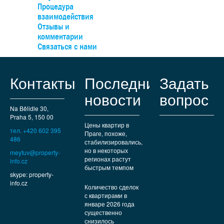
Процедура
взаимодействия
Отзывы и
комментарии
Связаться с нами
Контакты
Последние
Задать
новости
вопрос
Na Bělidle 30,
Praha 5, 150 00
Цены квартир в
тел. +420 602 395
Праге, похоже,
486
стабилизировались,
но в некоторых
meytuv@property-
регионах растут
info.cz
быстрым темпом
skype: property-
info.cz
Количество сделок
с квартирами в
январе 2026 года
существенно
снизилось