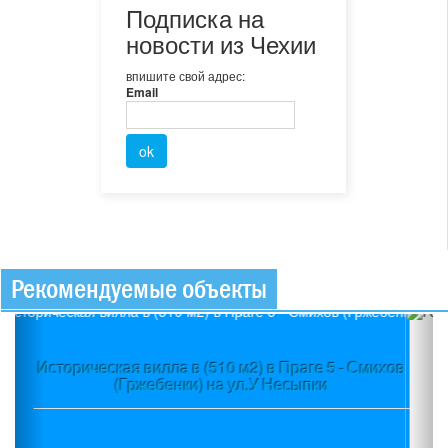
Подписка на
новости из Чехии
впишите свой адрес:
Email
Рекомендуемые объекты
Previous
Ne
Гостиничный комплекс 4* (3 200 м2) в пос. Початки
(Юго-Восточная Чехия)