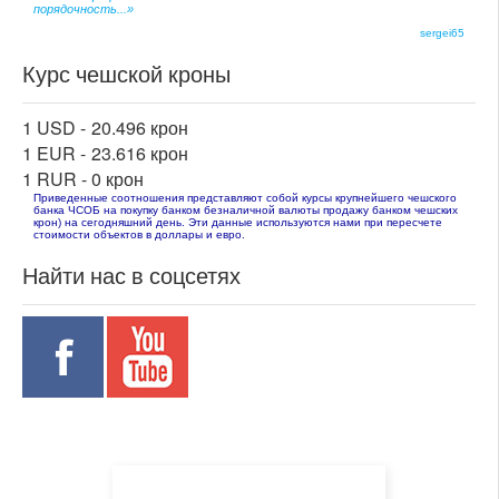
порядочность...»
sergei65
Курс чешской кроны
1 USD -
20.496 крон
1 EUR -
23.616 крон
1 RUR -
0 крон
Приведенные соотношения представляют собой курсы крупнейшего чешского
банка ЧСОБ на покупку банком безналичной валюты продажу банком чешских
крон) на сегодняшний день. Эти данные используются нами при пересчете
стоимости объектов в доллары и евро.
Найти нас в соцсетях