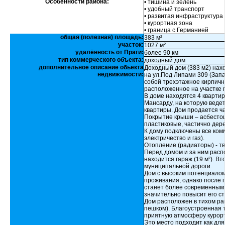
Особенности района:
• тишина и зелень
• удобный транспорт
• развитая инфраструктура
• курортная зона
• граница с Германией
общая (полезная) площадь:
383 м²
участок:
1027 м²
удалённость от Праги:
более 90 км
тип коммерческого объекта:
доходный дом
дополнительное описание обьекта
Доходный дом (383 м2) нах
недвижимости:
на ул.Под Липами 309 (Запа
собой трехэтажное кирпично
расположенное на участке 
В доме находятся 4 квартиры
Мансарду, на которую веде
квартиры. Дом продается ч
Покрытие крыши – асбестоц
пластиковые, частично дер
К дому подключены все ком
электричество и газ).
Отопление (радиаторы) - т
Перед домом и за ним расп
находится гараж (19 м²). В
муниципальной дороги.
Дом с высоким потенциалом
проживания, однако после 
станет более современным
значительно повысит его ст
Дом расположен в тихом рай
пешком). Благоустроенная 
приятную атмосферу курорт
Это место подходит как для