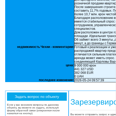
розничной продажи квартир
После завершения строите
составить 11,7% годовых. 
более 10,7 млн. крон чисто
Благодаря расположению вбл
имеется стабильный спрос 
сотрудников, управленческ
специалистов.
Дом расположен в центре го
площади. Идеальная трансп
D6 займет всего 3 минуты, 
минут, а до границы с Герм
недвижимость Чехии - комментарии:
Готовый к реализации и уже
распродажей квартир предс
отличается сильным платеж
аренда может иметь спрос.
соединяющей Карловы Вары
цена:
9 000 000 крон
441 327 USD
382 068 EUR
0 UAH
последнее изменение:
2026-05-24 09:57:39
Зарезервир
Если у вас возникли вопросы по данному
объекту, вы можете их задать, используя
форму обратной связи (
откроется после
нажатия на кнопку
).
Вы можете отправить запрос и адм