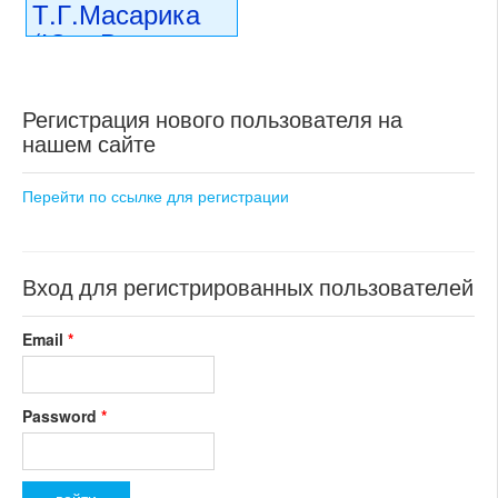
Т.Г.Масарика
(Юго-Восточная
Чехия,
Высочина)
Регистрация нового пользователя на
нашем сайте
10 490 000 CZK
регион:Юго-Восточная Чехия
раздел: объекты для
Перейти по ссылке для регистрации
коммерческого использования
состояние: стандарт
номер объекта:
20377
Вход для регистрированных пользователей
Email
*
Password
*