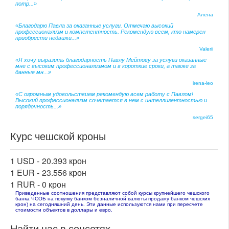
потр...»
Алена
«Благодарю Павла за оказанные услуги. Отмечаю высокий
профессионализм и компетентность. Рекомендую всем, кто намерен
приобрести недвижи...»
Valerii
«Я хочу выразить благодарность Павлу Мейтову за услуги оказанные
мне с высоким профессионализмом и в короткие сроки, а также за
данные мн...»
irena-leo
«С огромным удовольствием рекомендую всем работу с Павлом!
Высокий профессионализм сочетается в нем с интеллигентностью и
порядочность...»
sergei65
Курс чешской кроны
1 USD -
20.393 крон
1 EUR -
23.556 крон
1 RUR -
0 крон
Приведенные соотношения представляют собой курсы крупнейшего чешского
банка ЧСОБ на покупку банком безналичной валюты продажу банком чешских
крон) на сегодняшний день. Эти данные используются нами при пересчете
стоимости объектов в доллары и евро.
Найти нас в соцсетях