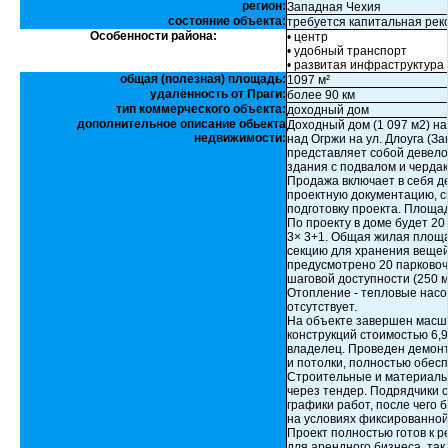
регион:
Западная Чехия
состояние объекта:
требуется капитальная рек
Особенности района:
• центр
• удобный транспорт
• развитая инфраструктура
общая (полезная) площадь:
1097 м²
удалённость от Праги:
более 90 км
тип коммерческого объекта:
доходный дом
дополнительное описание обьекта
Доходный дом (1 097 м2) на
недвижимости:
над Огржи на ул. Длоуга (З
представляет собой девело
здания с подвалом и черда
Продажа включает в себя 
проектную документацию, с
подготовку проекта. Площад
По проекту в доме будет 20 
3× 3+1. Общая жилая площа
секцию для хранения вещей
предусмотрено 20 парковоч
шаговой доступности (250 м
Отопление - тепловые насо
отсутствует.
На объекте завершен масшт
конструкций стоимостью 6,
владелец. Проведен демонт
и потолки, полностью обес
Строительные и материаль
через тендер. Подрядчики 
графики работ, после чего
на условиях фиксированной
Проект полностью готов к 
для арендного бизнеса, та