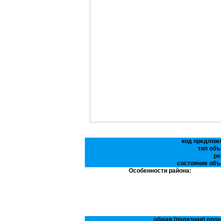
код предлож
тип объ
ре
состояние объ
Особенности района:
общая (полезная) пло