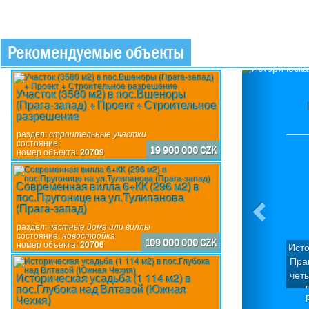
Рекомендуемые объекты
Previou
Участок (3580 м2) в пос.Вшеноры
(Прага-запад) + Проект + Строительное
разрешение
раздел:
строительные участки
состояние:
19 900 000 CZK
номер объекта:
20709
Современная вилла 6+КК (296 м2) в
пос.Пругонице на ул.Тулипанова
(Прага-запад)
раздел:
частные дома или виллы
состояние:
новостройка
109 000 000 CZK
номер объекта:
20706
Исто
Пра
чет
Историческая усадьба (1 114 м2) в
пос.Глубока над Влтавой (Южная
Д
Чехия)
кв