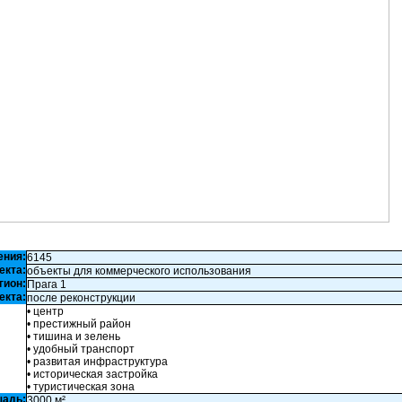
ения:
6145
екта:
объекты для коммерческого использования
гион:
Прага 1
екта:
после реконструкции
• центр
• престижный район
• тишина и зелень
• удобный транспорт
• развитая инфраструктура
• историческая застройка
• туристическая зона
щадь:
3000 м²