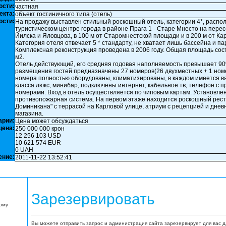
ости:
частная
екта:
объект гостиничного типа (отель)
ости:
На продажу выставлен стильный роскошный отель, категории 4*, распо
туристическом центре города в районе Прага 1 - Старе Мнесто на пере
Йилска и Яловцова, в 100 м от Старомнестской площади и в 200 м от Ка
Категория отеля отвечает 5 * стандарту, не хватает лишь бассейна и па
Комплексная реконструкция проведена в 2006 году. Общая площадь сос
м2.
Отель действующий, его средняя годовая наполняемость превышает 90
размещения гостей предназначены 27 номеров(26 двухместных + 1 номе
номера полностью оборудованы, климатизированы, в каждом имеется в
класса люкс, минибар, подключены интернет, кабельное тв, телефон с 
номерами. Вход в отель осуществляется по чиповым картам. Установле
противопожарная система. На первом этаже находится роскошный рест
Доминикана" с террасой на Карловой улице, атриум с рецепцией и днев
магазина.
арии:
Цена может обсуждаться
цена:
250 000 000 крон
12 256 103 USD
10 621 574 EUR
0 UAH
ение:
2011-11-22 13:52:41
Зарезервировать
орму
Вы можете отправить запрос и администрация сайта зарезервирует для вас 