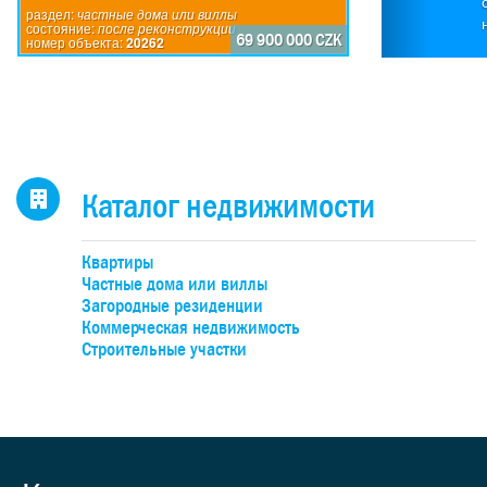
П
раздел:
частные дома или виллы
состояние:
после реконструкции
по
69 900 000 CZK
номер объекта:
20262
исп
пр
дом
каж
4-
н
Каталог недвижимости
оби
бо
Квартиры
об
Частные дома или виллы
уча
Загородные резиденции
Коммерческая недвижимость
Строительные участки
де
под
к
учас