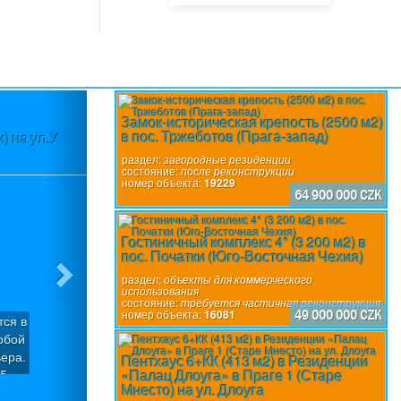
Next
Замок-историческая крепость (2500 м2)
в пос. Тржеботов (Прага-запад)
) на ул.У
Участок (3580 м2) в пос.Вшеноры (П
разр
раздел:
загородные резиденции
состояние:
после реконструкции
номер объекта:
19229
64 900 000 CZK
Гостиничный комплекс 4* (3 200 м2) в
пос. Початки (Юго-Восточная Чехия)
раздел:
объекты для коммерческого
использования
состояние:
требуется частичная реконструкция
номер объекта:
16081
49 000 000 CZK
тся в
Участок с уклоном (3580 м2), который м
обой
участка под застройку с общей подъе
ера.
пос.Вшеноры (Прага-запад). Имеется го
Пентхаус 6+КК (413 м2) в Резиденции
«Палац Длоуга» в Праге 1 (Старе
 5
вилл «Панорама Вшеноры» с Разрешение
раздел:
строительные участки
Мнесто) на ул. Длоуга
ия.
домов: Вилла «Х» (6/7+1): Площадь участ