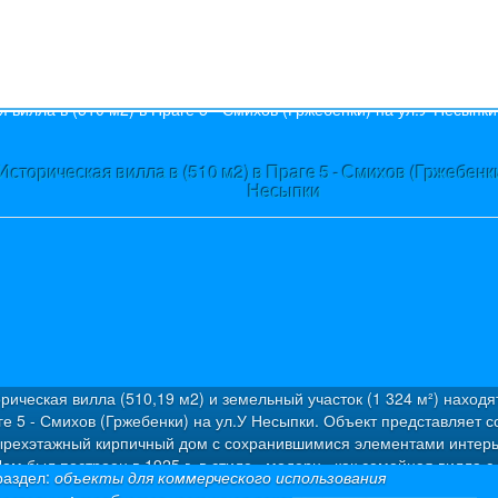
s
Историческая вилла в (510 м2) в Праге 5 - Смихов (Гржебенки
Несыпки
рическая вилла (510,19 м2) и земельный участок (1 324 м²) находя
ге 5 - Смихов (Гржебенки) на ул.У Несыпки. Объект представляет с
ырехэтажный кирпичный дом с сохранившимися элементами интерь
ом был построен в 1925 г. в стиле «модерн» как семейная вилла с
раздел:
объекты для коммерческого использования
артирами. Была проведена капитальная дорогостоящая реконструкц