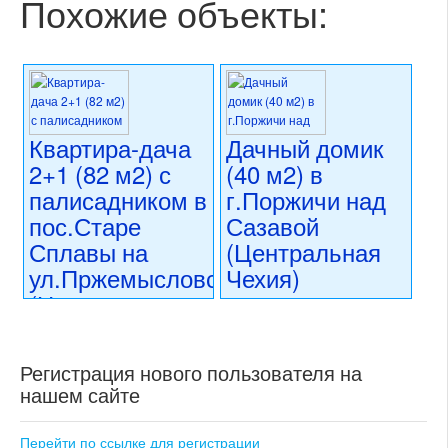
Похожие объекты:
Квартира-дача
Дачный домик
2+1 (82 м2) с
(40 м2) в
палисадником в
г.Поржичи над
пос.Старе
Сазавой
Сплавы на
(Центральная
ул.Пржемысловска
Чехия)
(Центральная
6 950 000 CZK
Чехия,
регион:Центральная Чехия
обл.Чешска
раздел: загородные
Регистрация нового пользователя на
резиденции
Липа)
состояние: новостройка
нашем сайте
номер объекта:
20443
8 990 000 CZK
регион:Центральная Чехия
Перейти по ссылке для регистрации