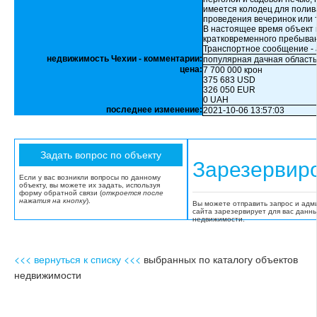
имеется колодец для полив
проведения вечеринок или 
В настоящее время объект и
кратковременного пребыван
Транспортное сообщение - ав
недвижимость Чехии - комментарии:
популярная дачная область
цена:
7 700 000 крон
375 683 USD
326 050 EUR
0 UAH
последнее изменение:
2021-10-06 13:57:03
Зарезервир
Если у вас возникли вопросы по данному
объекту, вы можете их задать, используя
форму обратной связи (
откроется после
нажатия на кнопку
).
Вы можете отправить запрос и адм
сайта зарезервирует для вас данн
недвижимости.
<<< вернуться к списку <<<
выбранных по каталогу объектов
недвижимости