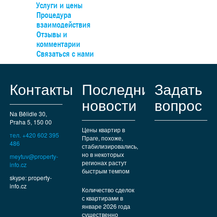
Услуги и цены
Процедура
взаимодействия
Отзывы и
комментарии
Связаться с нами
Контакты
Последние
Задать
новости
вопрос
Na Bělidle 30,
Praha 5, 150 00
Цены квартир в
тел. +420 602 395
Праге, похоже,
486
стабилизировались,
но в некоторых
meytuv@property-
регионах растут
info.cz
быстрым темпом
skype: property-
info.cz
Количество сделок
с квартирами в
январе 2026 года
существенно