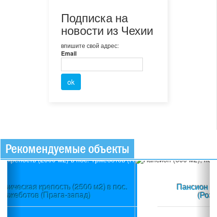
Подписка на
новости из Чехии
впишите свой адрес:
Email
Рекомендуемые объекты
Previous
Ne
Пансион (600 м2), пос.Свата Катержина
(Розвадов), Западная Чехия