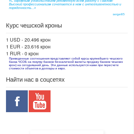
«С огромным удовольствием рекомендую всем работу с Павлом!
Высокий профессионализм сочетается в нем с интеллигентностью и
порядочность...»
sergei65
Курс чешской кроны
1 USD -
20.496 крон
1 EUR -
23.616 крон
1 RUR -
0 крон
Приведенные соотношения представляют собой курсы крупнейшего чешского
банка ЧСОБ на покупку банком безналичной валюты продажу банком чешских
крон) на сегодняшний день. Эти данные используются нами при пересчете
стоимости объектов в доллары и евро.
Найти нас в соцсетях