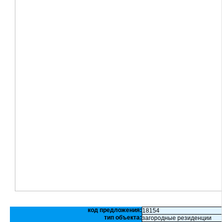
код предложения:
18154
тип объекта:
загородные резиденции