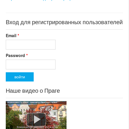
раздел: загородные
резиденции
состояние: после
реконструкции
Вход для регистрированных пользователей
номер объекта:
20081
Email
*
Password
*
Наше видео о Праге