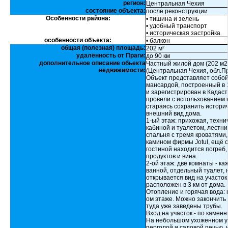
регион:
Центральная Чехия
состояние объекта:
после реконструкции
Особенности района:
• тишина и зелень
• удобный транспорт
• историческая застройка
особенности объекта:
• балкон
общая (полезная) площадь:
202 м²
удалённость от Праги:
до 90 км
дополнительное описание обьекта
Частный жилой дом (202 м2)
недвижимости:
(Центральная Чехия, обл.Пр
Объект представляет собой
мансардой, построенный в 
и зарегистрирован в Кадаст
провели с использованием 
стараясь сохранить истори
внешний вид дома.
1-ый этаж: прихожая, техн
кабиной и туалетом, лестниц
спальня с тремя кроватями,
камином фирмы Jotul, ещё 
гостиной находится погреб
продуктов и вина.
2-ой этаж: две комнаты - ка
ванной, отдельный туалет,
открывается вид на участо
расположен в 3 км от дома.
Отопление и горячая вода: 
ом этаже. Можно закончить у
туда уже заведены трубы.
Вход на участок - по камен
На небольшом ухоженном уч
перголой и садовой печью,