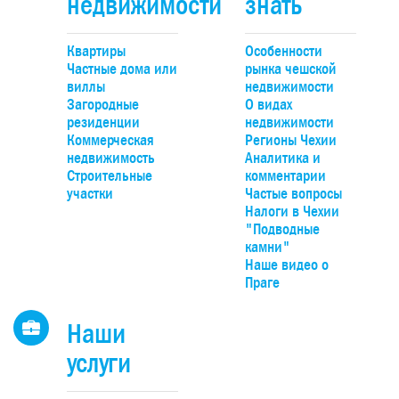
недвижимости
знать
(бывшее церковное имущество) было построено в 1798 г.,
архитектурным или культурным памятником не являетс
Площадь застройки 270 м2. Рядом (1 км) пограничный
Квартиры
Особенности
переход Развадов в Германию.
Частные дома или
рынка чешской
виллы
недвижимости
Загородные
О видах
резиденции
недвижимости
Коммерческая
Регионы Чехии
недвижимость
Аналитика и
Строительные
комментарии
участки
Частые вопросы
Налоги в Чехии
"Подводные
камни"
Наше видео о
Праге
Наши
услуги