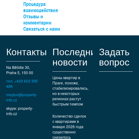
Процедура
взаимодействия
Отзывы и
комментарии
Связаться с нами
Контакты
Последние
Задать
новости
вопрос
Na Bělidle 30,
Praha 5, 150 00
Цены квартир в
тел. +420 602 395
Праге, похоже,
486
стабилизировались,
но в некоторых
meytuv@property-
регионах растут
info.cz
быстрым темпом
skype: property-
info.cz
Количество сделок
с квартирами в
январе 2026 года
существенно
снизилось