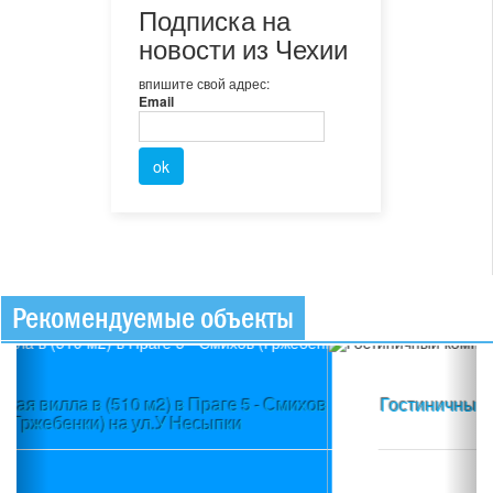
Подписка на
новости из Чехии
впишите свой адрес:
Email
Рекомендуемые объекты
Previous
Ne
Гостиничный комплекс 4* (3 200 м2) в пос. Початки
(Юго-Восточная Чехия)