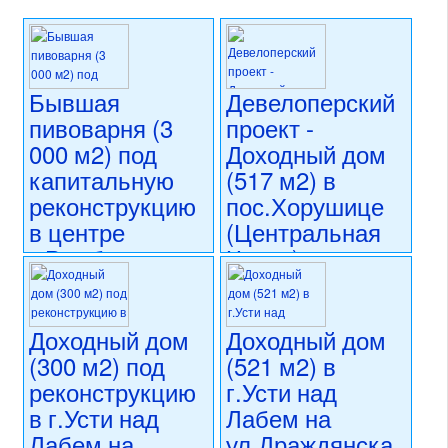
Бывшая
Девелоперский
пивоварня (3
проект -
000 м2) под
Доходный дом
капитальную
(517 м2) в
реконструкцию
пос.Хорушице
в центре
(Центральная
г.Румбурк на
Чехия)
ул.Ружова
5 900 000 CZK
(Северная
регион:Центральная Чехия
Чехия)
раздел: объекты для
Доходный дом
Доходный дом
коммерческого использования
(300 м2) под
(521 м2) в
состояние: требуется
5 999 000 CZK
реконструкцию
г.Усти над
капитальная реконструкция
регион:Северная Чехия
номер объекта:
20691
раздел: объекты для
в г.Усти над
Лабем на
коммерческого использования
Лабем на
ул.Драждянска
состояние: требуется