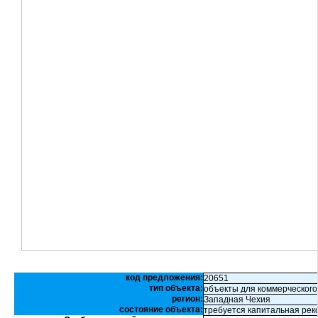
код предложения:
20651
тип объекта:
объекты для коммерческого
регион:
Западная Чехия
состояние объекта:
требуется капитальная рек