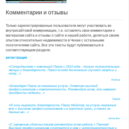
Комментарии и отзывы
Только зарегистрированные пользователи могут участвовать во
внутрисайтовой коммуникации, т.е. оставлять свои комментарии к
матералам сайта и отзывы о сайте и нашей работе, делиться своим
опытом относительно недвижимости в Чехии с остальными
посетителями сайта. Все эти тексты будут публиковаться в
соответствующем разделе.
регистрация
«Сотрудничаем с компанией Павла с 2014 года - только положительные
эмоции и благодарность. Павел всегда досконально изучает запросы и
потр...»
Алена
«Благодарю Павла за оказанные услуги. Отмечаю высокий
профессионализм и компетентность. Рекомендую всем, кто намерен
приобрести недвижи...»
Valerii
«Я хочу выразить благодарность Павлу Мейтову за услуги оказанные
мне с высоким профессионализмом и в короткие сроки, а также за
данные мн...»
irena-leo
«С огромным удовольствием рекомендую всем работу с Павлом!
Высокий профессионализм сочетается в нем с интеллигентностью и