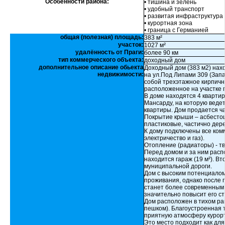
Особенности района:
• тишина и зелень
• удобный транспорт
• развитая инфраструктура
• курортная зона
• граница с Германией
общая (полезная) площадь:
383 м²
участок:
1027 м²
удалённость от Праги:
более 90 км
тип коммерческого объекта:
доходный дом
дополнительное описание обьекта
Доходный дом (383 м2) нах
недвижимости:
на ул.Под Липами 309 (Запа
собой трехэтажное кирпично
расположенное на участке 
В доме находятся 4 квартиры
Мансарду, на которую веде
квартиры. Дом продается ч
Покрытие крыши – асбестоц
пластиковые, частично дер
К дому подключены все ком
электричество и газ).
Отопление (радиаторы) - т
Перед домом и за ним расп
находится гараж (19 м²). В
муниципальной дороги.
Дом с высоким потенциалом
проживания, однако после 
станет более современным
значительно повысит его ст
Дом расположен в тихом рай
пешком). Благоустроенная 
приятную атмосферу курорт
Это место подходит как для