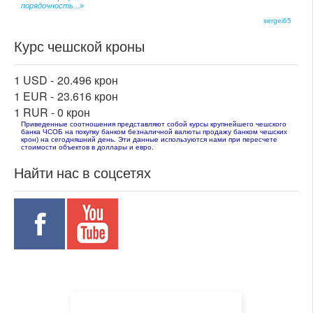
порядочность...»
sergei65
Курс чешской кроны
1 USD -
20.496 крон
1 EUR -
23.616 крон
1 RUR -
0 крон
Приведенные соотношения представляют собой курсы крупнейшего чешского
банка ЧСОБ на покупку банком безналичной валюты продажу банком чешских
крон) на сегодняшний день. Эти данные используются нами при пересчете
стоимости объектов в доллары и евро.
Найти нас в соцсетях