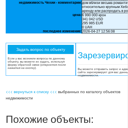
недвижимость Чехии - комментарии:
дом вблизи весьма романтич
относительно крупным Хебо
аренду или распродать в р
цена:
6 990 000 крон
341 042 USD
295 985 EUR
0 UAH
последнее изменение:
2026-04-27 12:56:08
Зарезервир
Если у вас возникли вопросы по данному
объекту, вы можете их задать, используя
форму обратной связи (
откроется после
нажатия на кнопку
).
Вы можете отправить запрос и адм
сайта зарезервирует для вас данн
недвижимости.
<<< вернуться к списку <<<
выбранных по каталогу объектов
недвижимости
Похожие объекты: