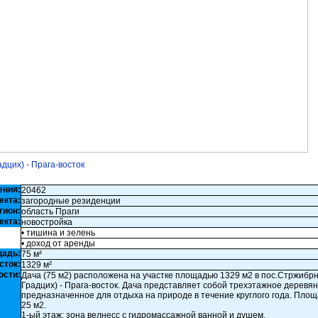
дцих) - Прага-восток
ения:
20462
екта:
загородные резиденции
гион:
область Праги
екта:
новостройка
• тишина и зелень
• доход от аренды
щадь:
75 м²
сток:
1329 м²
ости:
Дача (75 м2) расположена на участке площадью 1329 м2 в пос.Стржибр
Градцих) - Прага-восток. Дача представляет собой трехэтажное деревя
предназначенное для отдыха на природе в течение круглого года. Площ
25 м2.
1-ый этаж: зона велнесс с гидромассажной ванной и душем.