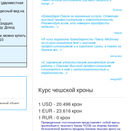
Павел всегда досконально изучает запросы и
 (двухместная
потр...»
Алена
удесный вид на
«Благодарю Павла за оказанные услуги. Отмечаю
.
высокий профессионализм и компетентность.
Градцих.
Рекомендую всем, кто намерен приобрести
недвижи...»
у. Доход
Valerii
м, можно купить
«Я хочу выразить благодарность Павлу Мейтову
 10
за услуги оказанные мне с высоким
профессионализмом и в короткие сроки, а также за
данные мн...»
irena-leo
«С огромным удовольствием рекомендую всем
работу с Павлом! Высокий профессионализм
сочетается в нем с интеллигентностью и
порядочность...»
sergei65
Курс чешской кроны
1 USD -
20.496 крон
данный объект
1 EUR -
23.616 крон
1 RUR -
0 крон
Приведенные соотношения представляют собой курсы
крупнейшего чешского банка ЧСОБ на покупку банком
безналичной валюты продажу банком чешских крон) на