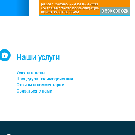
состояние:
после реконструкции
ые
общей ванной комнатой. Красивая стиль
раздел:
загородные резиденции
номер объекта:
2389
состояние:
после реконструкции
с
дворовый, другой – внутри), терраса, басс
8 500 000 CZK
номер объекта:
11393
ной и
бассейном и местом для отдыха, конюш
ра,
располагает к полноценному приятн
асть
качественная дорогостоящая реконст
 и
электричество, газ, вода - собственный 
ыми
системой очистки, отопление обеспечива
тами,
Трёхэтажное историческое каменное здан
имущество) было построено в 1798 г., н
Наши услуги
памятником не является. Площадь зас
пограничный переход Разв
л на
Услуги и цены
овой
Процедура взаимодействия
ом,
Отзывы и комментарии
но
Связаться с нами
одами
емой
в
).
ами и
 для
ные),