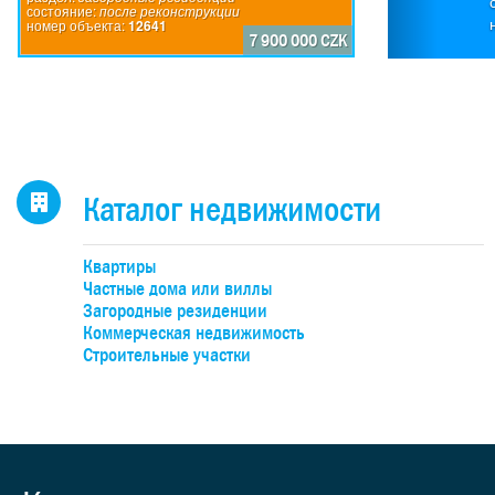
о
состояние:
после реконструкции
номер объекта:
12641
п
7 900 000 CZK
басс
су
бол
о
от
элем
Каталог недвижимости
апа
Квартиры
80-
Частные дома или виллы
зо
Загородные резиденции
с
Коммерческая недвижимость
отре
Строительные участки
на 
к
Отре
гар
поли