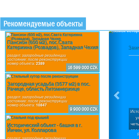
Рекомендуемые объекты
Previou
Пансион (600 м2), пос.Свата
Катержина (Розвадов), Западная Чехия
Замо
раздел:
загородные резиденции
состояние:
после реконструкции
номер объекта:
2389
16 599 000 CZK
Загородная усадьба (3577 м2) в пос.
Рачице, область Литомнержице
раздел:
загородные резиденции
состояние:
после реконструкции
номер объекта:
10847
9 900 000 CZK
Исто
у
чет
Исторический объект - башня в г.
Йичин, ул. Колларова
сре
объ
раздел:
загородные резиденции